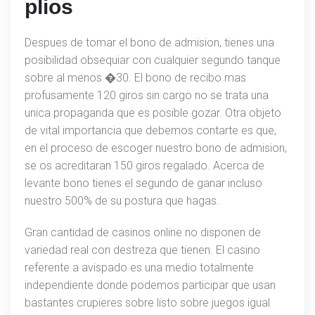
plios
Despues de tomar el bono de admision, tienes una
posibilidad obsequiar con cualquier segundo tanque
sobre al menos �30. El bono de recibo mas
profusamente 120 giros sin cargo no se trata una
unica propaganda que es posible gozar. Otra objeto
de vital importancia que debemos contarte es que,
en el proceso de escoger nuestro bono de admision,
se os acreditaran 150 giros regalado. Acerca de
levante bono tienes el segundo de ganar incluso
nuestro 500% de su postura que hagas.
Gran cantidad de casinos online no disponen de
variedad real con destreza que tienen. El casino
referente a avispado es una medio totalmente
independiente donde podemos participar que usan
bastantes crupieres sobre listo sobre juegos igual