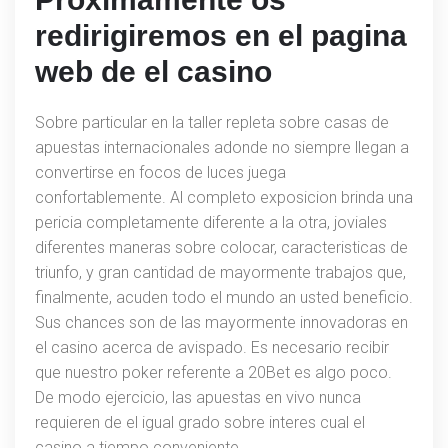
redirigiremos en el pagina
web de el casino
Sobre particular en la taller repleta sobre casas de
apuestas internacionales adonde no siempre llegan a
convertirse en focos de luces juega
confortablemente. Al completo exposicion brinda una
pericia completamente diferente a la otra, joviales
diferentes maneras sobre colocar, caracteristicas de
triunfo, y gran cantidad de mayormente trabajos que,
finalmente, acuden todo el mundo an usted beneficio.
Sus chances son de las mayormente innovadoras en
el casino acerca de avispado. Es necesario recibir
que nuestro poker referente a 20Bet es algo poco.
De modo ejercicio, las apuestas en vivo nunca
requieren de el igual grado sobre interes cual el
casino a tiempo conveniente.