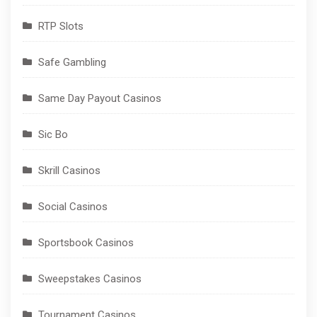
RTP Slots
Safe Gambling
Same Day Payout Casinos
Sic Bo
Skrill Casinos
Social Casinos
Sportsbook Casinos
Sweepstakes Casinos
Tournament Casinos