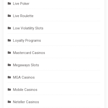
Live Poker
Live Roulette
Low Volatility Slots
Loyalty Programs
Mastercard Casinos
Megaways Slots
MGA Casinos
Mobile Casinos
Neteller Casinos