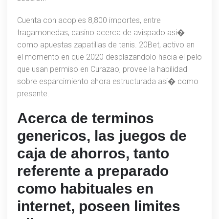
Cuenta con acoples 8,800 importes, entre
tragamonedas, casino acerca de avispado asi�
como apuestas zapatillas de tenis. 20Bet, activo en
el momento en que 2020 desplazandolo hacia el pelo
que usan permiso en Curazao, provee la habilidad
sobre esparcimiento ahora estructurada asi� como
presente.
Acerca de terminos
genericos, las juegos de
caja de ahorros, tanto
referente a preparado
como habituales en
internet, poseen limites