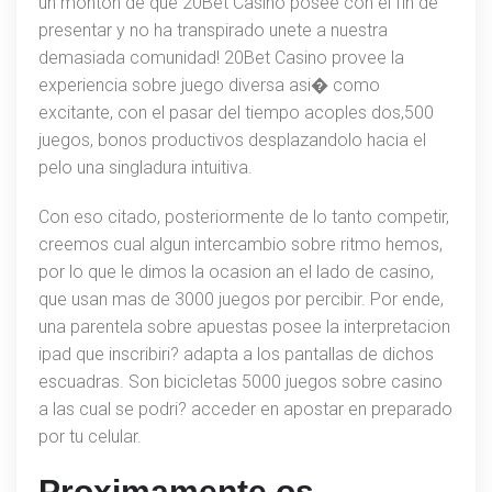
un monton de que 20Bet Casino posee con el fin de
150
presentar y no ha transpirado unete a nuestra
Free
demasiada comunidad! 20Bet Casino provee la
Spins
experiencia sobre juego diversa asi� como
excitante, con el pasar del tiempo acoples dos,500
juegos, bonos productivos desplazandolo hacia el
pelo una singladura intuitiva.
Con eso citado, posteriormente de lo tanto competir,
creemos cual algun intercambio sobre ritmo hemos,
por lo que le dimos la ocasion an el lado de casino,
que usan mas de 3000 juegos por percibir. Por ende,
una parentela sobre apuestas posee la interpretacion
ipad que inscribiri? adapta a los pantallas de dichos
escuadras. Son bicicletas 5000 juegos sobre casino
a las cual se podri? acceder en apostar en preparado
por tu celular.
Proximamente os