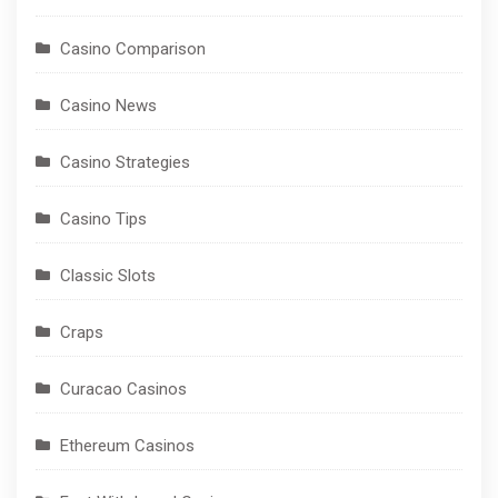
Casino Comparison
Casino News
Casino Strategies
Casino Tips
Classic Slots
Craps
Curacao Casinos
Ethereum Casinos