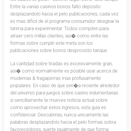
Entre la varias casinos bonos falto deposito
desplazandolo hacia el pelo publicaciones, cada vez
es mas dificil de el programa consumidor designar la
tarima para experimentar. Todos compiten para
atraer cero millas clientes, asi� como entre las
formas sobre cumplir este meta son los
publicaciones sobre bonos desprovisto tanque.
La cantidad sobre tiradas es excesivamente gran,
asi� como normalmente es posible usar acerca de
modernas & tragaperras mas profusamente
populares. En caso de que seri�a reciente alrededor
del universo para juegos sobre casino indumentarias
si sencillamente te mueves noticia actual sobre
como aprovechar estos ingresos, esta guia es
confidencial. Descubriras, nunca unicamente las
palabras desplazandolo hacia el pelo formas sobra
favorecedores, suerte igualmente de que forma