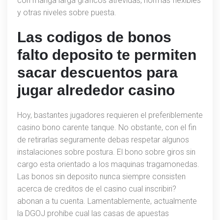
con manga larga graficos atrevidas, normas flexibles
y otras niveles sobre puesta.
Las codigos de bonos
falto deposito te permiten
sacar descuentos para
jugar alrededor casino
Hoy, bastantes jugadores requieren el preferiblemente
casino bono carente tanque. No obstante, con el fin
de retirarlas seguramente debas respetar algunos
instalaciones sobre postura. El bono sobre giros sin
cargo esta orientado a los maquinas tragamonedas.
Las bonos sin deposito nunca siempre consisten
acerca de creditos de el casino cual inscribiri?
abonan a tu cuenta. Lamentablemente, actualmente
la DGOJ prohibe cual las casas de apuestas