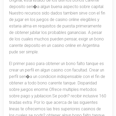
original, esta listado de los ultimos bonos carente
deposito seri�a algun buena aspecto sobre capital.
Nuestro recursos sido dados tambien sirve con el fin
de jugar en los juegos de casino online elegibles y
estaria alma en requisitos de puesta primeramente
de obtener jubilar los probables ganancias. A pesar
de los cuales muchos pueden pensar, exigir un bono
carente deposito en un casino online en Argentina
pude ser simple.
El primer paso para obtener un bono falto tanque es
crear un perfil en algun casino con facultad. Crear un
perfil seri�a un condicion indispensable con el fin de
obtener a todo bono carente tanque. Disparidad
sobre juegos enorme.Ofrece multiples metodos
sobre pago y jubilacion.Se podri? recibir inclusive 160
tiradas extra. Por lo que acerca de las siguientes
lineas te ofrecemos las tres superiores casinos de
los cuales se podri? obtener algun bono falto tanque.