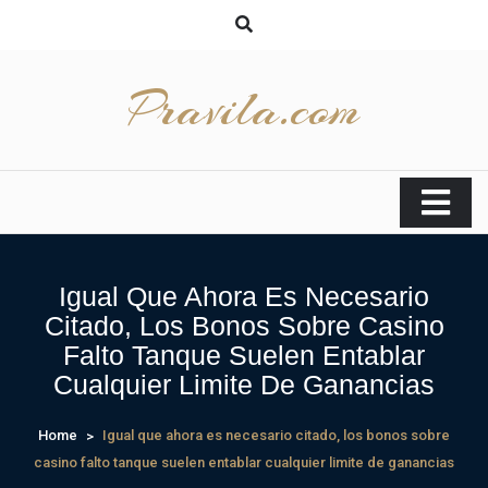
Skip
to
content
Pravila.com
Igual Que Ahora Es Necesario
Citado, Los Bonos Sobre Casino
Falto Tanque Suelen Entablar
Cualquier Limite De Ganancias
Home
Igual que ahora es necesario citado, los bonos sobre
casino falto tanque suelen entablar cualquier limite de ganancias