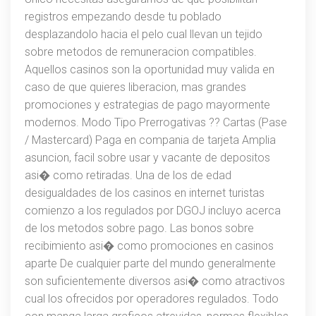
registros empezando desde tu poblado
desplazandolo hacia el pelo cual llevan un tejido
sobre metodos de remuneracion compatibles.
Aquellos casinos son la oportunidad muy valida en
caso de que quieres liberacion, mas grandes
promociones y estrategias de pago mayormente
modernos. Modo Tipo Prerrogativas ?? Cartas (Pase
/ Mastercard) Paga en compania de tarjeta Amplia
asuncion, facil sobre usar y vacante de depositos
asi� como retiradas. Una de los de edad
desigualdades de los casinos en internet turistas
comienzo a los regulados por DGOJ incluyo acerca
de los metodos sobre pago. Las bonos sobre
recibimiento asi� como promociones en casinos
aparte De cualquier parte del mundo generalmente
son suficientemente diversos asi� como atractivos
cual los ofrecidos por operadores regulados. Todo