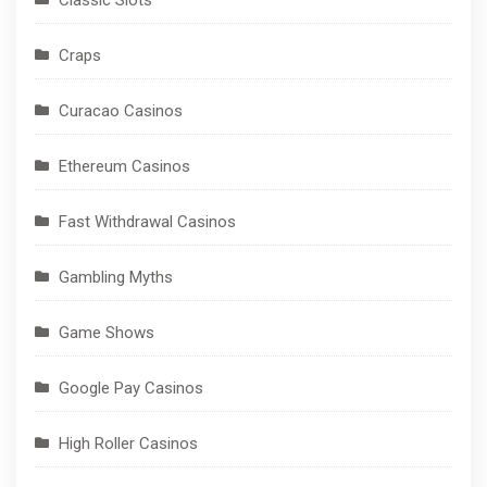
Classic Slots
Craps
Curacao Casinos
Ethereum Casinos
Fast Withdrawal Casinos
Gambling Myths
Game Shows
Google Pay Casinos
High Roller Casinos