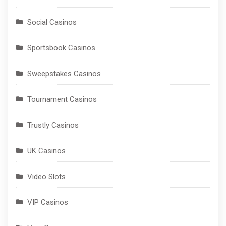
Social Casinos
Sportsbook Casinos
Sweepstakes Casinos
Tournament Casinos
Trustly Casinos
UK Casinos
Video Slots
VIP Casinos