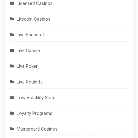
Licensed Casinos
Litecoin Casinos
Live Baccarat
Live Casino
Live Poker
Live Roulette
Low Volatility Slots
Loyalty Programs
Mastercard Casinos