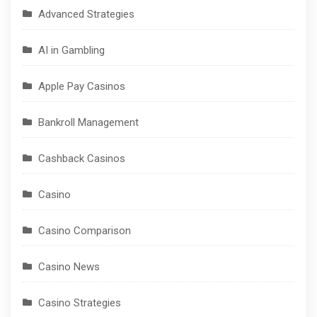
Advanced Strategies
AI in Gambling
Apple Pay Casinos
Bankroll Management
Cashback Casinos
Casino
Casino Comparison
Casino News
Casino Strategies