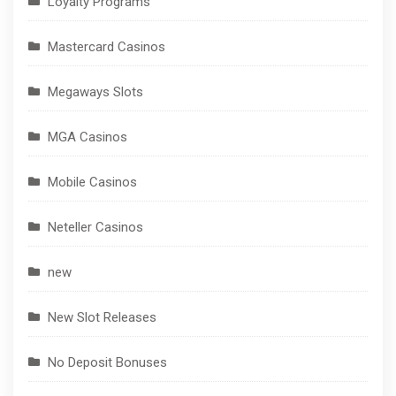
Loyalty Programs
Mastercard Casinos
Megaways Slots
MGA Casinos
Mobile Casinos
Neteller Casinos
new
New Slot Releases
No Deposit Bonuses