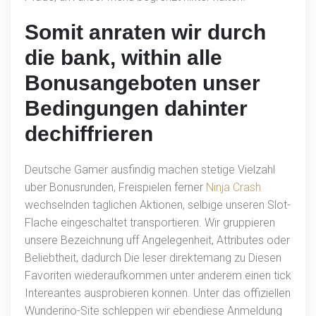
Somit anraten wir durch
die bank, within alle
Bonusangeboten unser
Bedingungen dahinter
dechiffrieren
Deutsche Gamer ausfindig machen stetige Vielzahl
uber Bonusrunden, Freispielen ferner
Ninja Crash
wechselnden taglichen Aktionen, selbige unseren Slot-
Flache eingeschaltet transportieren. Wir gruppieren
unsere Bezeichnung uff Angelegenheit, Attributes oder
Beliebtheit, dadurch Die leser direktemang zu Diesen
Favoriten wiederaufkommen unter anderem einen tick
Intereantes ausprobieren konnen. Unter das offiziellen
Wunderino-Site schleppen wir ebendiese Anmeldung