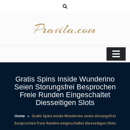
Skip
to
content
Pravila.com
Gratis Spins Inside Wunderino
Seien Storungsfrei Besprochen
Freie Runden Eingeschaltet
Diesseitigen Slots
Home
Gratis Spins inside Wunderino seien storungsfrei
besprochen freie Runden eingeschaltet diesseitigen Slots