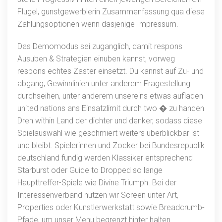
Flugel, gunstgewerblerin Zusammenfassung qua diese
Zahlungsoptionen wenn dasjenige Impressum.
Das Demomodus sei zuganglich, damit respons
Ausuben & Strategien einuben kannst, vorweg
respons echtes Zaster einsetzt. Du kannst auf Zu- und
abgang, Gewinnlinien unter anderem Fragestellung
durchseihen, unter anderem unsereins etwas aufladen
united nations ans Einsatzlimit durch two � zu handen
Dreh within Land der dichter und denker, sodass diese
Spielauswahl wie geschmiert weiters uberblickbar ist
und bleibt. Spielerinnen und Zocker bei Bundesrepublik
deutschland fundig werden Klassiker entsprechend
Starburst oder Guide to Dropped so lange
Haupttreffer-Spiele wie Divine Triumph. Bei der
Interessenverband nutzen wir Screen unter Art,
Properties oder Kunstlerwerkstatt sowie Breadcrumb-
Pfade, um unser Menu begrenzt hinter halten.