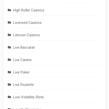
High Roller Casinos
Licensed Casinos
Litecoin Casinos
Live Baccarat
Live Casino
Live Poker
Live Roulette
Low Volatility Slots