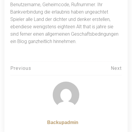
Benutzername, Geheimcode, Rufnummer. Ihr
Bankverbindung die erlaubnis haben ungeachtet
Spieler alle Land der dichter und denker erstellen,
ebendiese wenigstens eighteen Alt that is jahre sie
sind ferner einen allgemeinen Geschaftsbedingungen
ein Blog ganzheitlich hinnehmen.
Навигация
Previous
Next
по
записям
Backupadmin