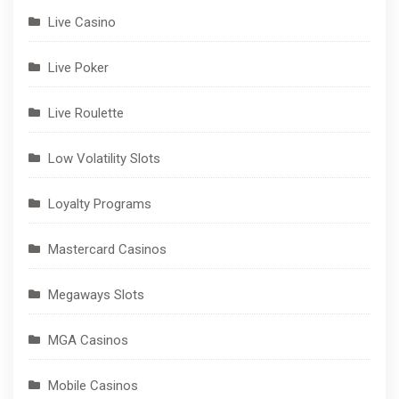
Live Casino
Live Poker
Live Roulette
Low Volatility Slots
Loyalty Programs
Mastercard Casinos
Megaways Slots
MGA Casinos
Mobile Casinos