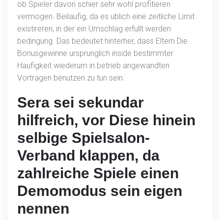
ob Spieler davon schier sehr wohl profitieren
vermogen. Beilaufig, da es ublich eine zeitliche Limit
existireren, in der ein Umschlag erfullt werden
bedingung. Das bedeutet hinterher, dass Eltern Die
Bonusgewinne ursprunglich inside bestimmter
Haufigkeit wiederum in betrieb angewandten
Vortragen benutzen zu tun sein.
Sera sei sekundar
hilfreich, vor Diese hinein
selbige Spielsalon-
Verband klappen, da
zahlreiche Spiele einen
Demomodus sein eigen
nennen