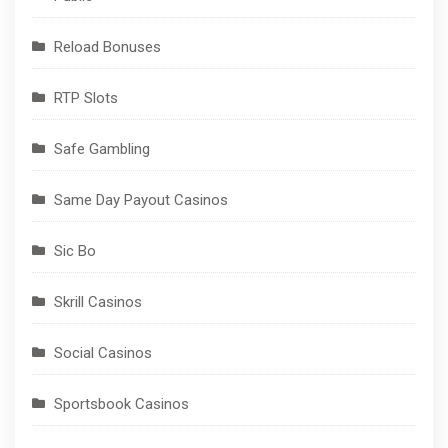
Reload Bonuses
RTP Slots
Safe Gambling
Same Day Payout Casinos
Sic Bo
Skrill Casinos
Social Casinos
Sportsbook Casinos