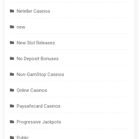
Neteller Casinos
new
New Slot Releases
No Deposit Bonuses
Non-GamStop Casinos
Online Casinos
Paysafecard Casinos
Progressive Jackpots
Public