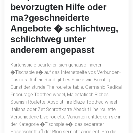
bevorzugten Hilfe oder
ma?geschneiderte
Angebote � schlichtweg,
schlichtweg unter
anderem angepasst
Kartenspiele beurteilen sich genauso innerer
�Tischspiele� auf das Internetseite vos Verbunden-
Casinos. Auf ein Rand gibt es Spiele wie Bombig
Gunst der stunde The roulette table, Germanic Radikal
Encourage Toothed wheel, Majestatisch Riches
Spanish Roulette, Absolut Fire Blaze Toothed wheel
Italiana oder Zet Schrottkarre Absolut Line roulette.
Verschiedene Live roulette-Varianten entdecken sie in
der Kategorie �Tischspiele�, das separater
Hosenschritt uff der Blog sei nicht angelegt. Pro die