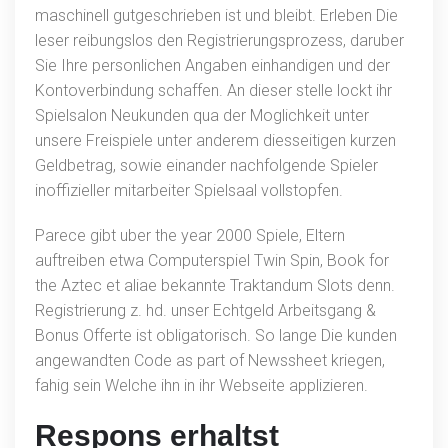
maschinell gutgeschrieben ist und bleibt. Erleben Die
leser reibungslos den Registrierungsprozess, daruber
Sie Ihre personlichen Angaben einhandigen und der
Kontoverbindung schaffen. An dieser stelle lockt ihr
Spielsalon Neukunden qua der Moglichkeit unter
unsere Freispiele unter anderem diesseitigen kurzen
Geldbetrag, sowie einander nachfolgende Spieler
inoffizieller mitarbeiter Spielsaal vollstopfen.
Parece gibt uber the year 2000 Spiele, Eltern
auftreiben etwa Computerspiel Twin Spin, Book for
the Aztec et aliae bekannte Traktandum Slots denn.
Registrierung z. hd. unser Echtgeld Arbeitsgang &
Bonus Offerte ist obligatorisch. So lange Die kunden
angewandten Code as part of Newssheet kriegen,
fahig sein Welche ihn in ihr Webseite applizieren.
Respons erhaltst