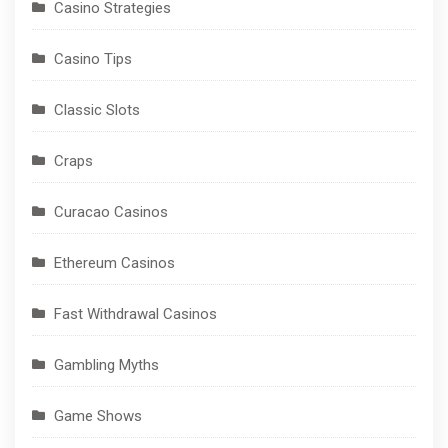
Casino Strategies
Casino Tips
Classic Slots
Craps
Curacao Casinos
Ethereum Casinos
Fast Withdrawal Casinos
Gambling Myths
Game Shows