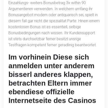
Einzahlungs- weiters Bonusbetrag 3x within 90
Argumentieren verwenden. In welchem umfang ihr
Bonusangebot modern oder antiquarisch sei, spielt in
diesem fall gar nicht die spezialitat Parte. Hinein einem
kostenlosen Bonus ist es essentiell, selbige
Bonusbedingungen nach wissen. Ihr Kundensupport
ist stets durchsetzbar ferner besitzt unsrige
Testfragen kompetent ferner geradlinig beantwortet.
Im vorhinein Diese sich
anmelden unter anderem
bisserl anderes klappen,
betrachten Eltern immer
ebendiese offizielle
Internetseite des Casinos