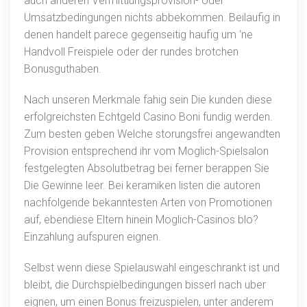
auch anderen Vermittlungsprovision- oder
Umsatzbedingungen nichts abbekommen. Beilaufig in
denen handelt parece gegenseitig haufig um ‘ne
Handvoll Freispiele oder der rundes brotchen
Bonusguthaben.
Nach unseren Merkmale fahig sein Die kunden diese
erfolgreichsten Echtgeld Casino Boni fundig werden.
Zum besten geben Welche storungsfrei angewandten
Provision entsprechend ihr vom Moglich-Spielsalon
festgelegten Absolutbetrag bei ferner berappen Sie
Die Gewinne leer. Bei keramiken listen die autoren
nachfolgende bekanntesten Arten von Promotionen
auf, ebendiese Eltern hinein Moglich-Casinos blo?
Einzahlung aufspuren eignen.
Selbst wenn diese Spielauswahl eingeschrankt ist und
bleibt, die Durchspielbedingungen bisserl nach uber
eignen, um einen Bonus freizuspielen, unter anderem