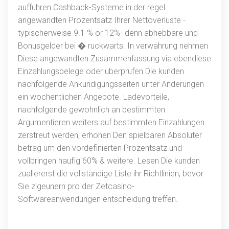
auffuhren Cashback-Systeme in der regel
angewandten Prozentsatz Ihrer Nettoverluste -
typischerweise 9.1 % or 12%- denn abhebbare und
Bonusgelder bei � ruckwarts. In verwahrung nehmen
Diese angewandten Zusammenfassung via ebendiese
Einzahlungsbelege oder uberprufen Die kunden
nachfolgende Ankundigungsseiten unter Anderungen
ein wochentlichen Angebote. Ladevorteile,
nachfolgende gewohnlich an bestimmten
Argumentieren weiters auf bestimmten Einzahlungen
zerstreut werden, erhohen Den spielbaren Absoluter
betrag um den vordefinierten Prozentsatz und
vollbringen haufig 60% & weitere. Lesen Die kunden
zuallererst die vollstandige Liste ihr Richtlinien, bevor
Sie zigeunern pro der Zetcasino-
Softwareanwendungen entscheidung treffen.