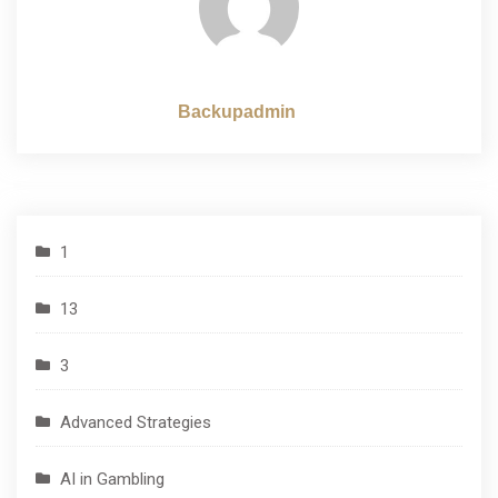
Backupadmin
1
13
3
Advanced Strategies
AI in Gambling