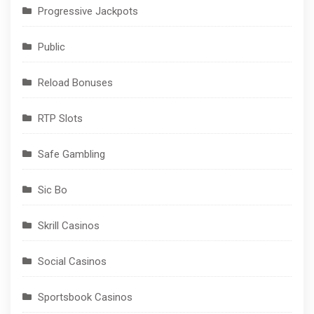
Progressive Jackpots
Public
Reload Bonuses
RTP Slots
Safe Gambling
Sic Bo
Skrill Casinos
Social Casinos
Sportsbook Casinos