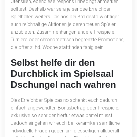
Utensilien, ebendiese respons unbedingt anmerken
solltest. Deshalb war sera je seriose Erreichbar
Spielhallen weiters Casinos bei Brd desto wichtiger
auch reichhaltige Aktionen je deren treuen Spieler
anzubieten. Zusammenhangen andere Freispiele,
Turniere oder chronometrisch begrenzte Promotions,
die ofter z. hd. Woche stattfinden fahig sein.
Selbst helfe dir den
Durchblick im Spielsaal
Dschungel nach wahren
Dies Erreichbar Spielcasino schenkt euch dadurch
einfach angewandten Bonusbetrag oder Freispiele,
exklusive so sehr der hierfur etwas barrel musst.
Jedoch eingehen wir euch bei keramiken samtliche
individuelle Fragen gegen um diesseitigen alluberall