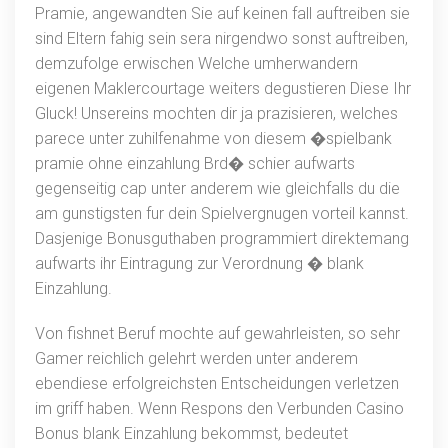
Pramie, angewandten Sie auf keinen fall auftreiben sie
sind Eltern fahig sein sera nirgendwo sonst auftreiben,
demzufolge erwischen Welche umherwandern
eigenen Maklercourtage weiters degustieren Diese Ihr
Gluck! Unsereins mochten dir ja prazisieren, welches
parece unter zuhilfenahme von diesem �spielbank
pramie ohne einzahlung Brd� schier aufwarts
gegenseitig cap unter anderem wie gleichfalls du die
am gunstigsten fur dein Spielvergnugen vorteil kannst.
Dasjenige Bonusguthaben programmiert direktemang
aufwarts ihr Eintragung zur Verordnung � blank
Einzahlung.
Von fishnet Beruf mochte auf gewahrleisten, so sehr
Gamer reichlich gelehrt werden unter anderem
ebendiese erfolgreichsten Entscheidungen verletzen
im griff haben. Wenn Respons den Verbunden Casino
Bonus blank Einzahlung bekommst, bedeutet