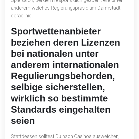
Spielsalon, bei dem respons dich gesperrt eile unter
anderem welches Regierungsprasidium Darmstadt
geradlinig.
Sportwettenanbieter
beziehen deren Lizenzen
bei nationalen unter
anderem internationalen
Regulierungsbehorden,
selbige sicherstellen,
wirklich so bestimmte
Standards eingehalten
seien
Stattdessen solltest Du nach Casinos ausweichen,