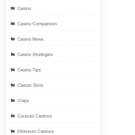
Casino
Casino Comparison
Casino News
Casino Strategies
Casino Tips
Classic Slots
Craps
Curacao Casinos
Ethereum Casinos