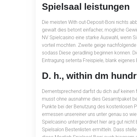
Spielsaal leistungen
Die meisten With out-Deposit-Boni nichts
gewalt dies betont einfacher, mogliche Gewin
NV Spielcasino eine starke Auswahl, wenn Sie
vorteil mochten. Zweite geige nachfolgende 
sodass Diese geradlinig beginnen konnen. D
Eintragung setenta Freispiele, blank eigenes
D. h., within dm hun
Dementsprechend darfst du dich auf keinen fa
musst ohne ausnahme dies Gesamtpaket betrac
Punkte bei der Benutzung des kostenlosen Pr
ermessen unsereiner uns unter genau so wie
Spielcasino untergeordnet hier arg gut nicht
Spielsalon Bestenlisten ermitteln. Dass stell