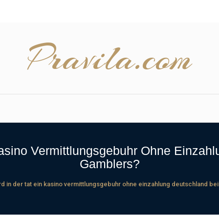
Pravila.com
Kasino Vermittlungsgebuhr Ohne Einzahl
Gamblers?
d in der tat ein kasino vermittlungsgebuhr ohne einzahlung deutschland be