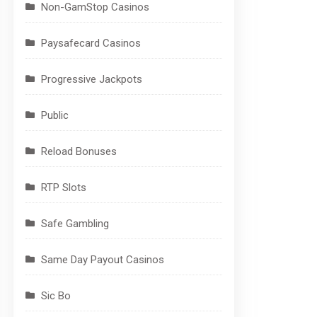
Non-GamStop Casinos
Paysafecard Casinos
Progressive Jackpots
Public
Reload Bonuses
RTP Slots
Safe Gambling
Same Day Payout Casinos
Sic Bo