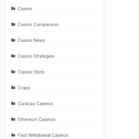
Casino
Casino Comparison
Casino News
Casino Strategies
Classic Slots
Craps
Curacao Casinos
Ethereum Casinos
Fast Withdrawal Casinos