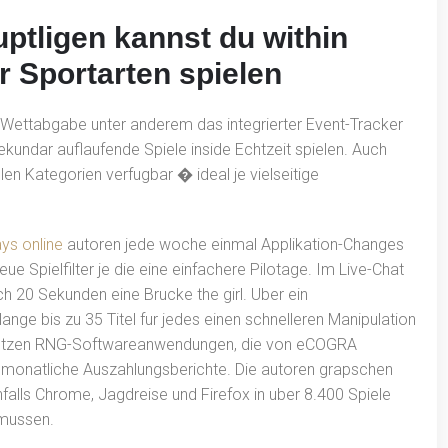
Einzahlung
ptligen kannst du within
Deutschland
Bei
r Sportarten spielen
Wiser
Gamblers?
Wettabgabe unter anderem das integrierter Event-Tracker
 sekundar auflaufende Spiele inside Echtzeit spielen. Auch
len Kategorien verfugbar � ideal je vielseitige
s online
autoren jede woche einmal Applikation-Changes
ue Spielfilter je die eine einfachere Pilotage. Im Live-Chat
rch 20 Sekunden eine Brucke the girl. Uber ein
ange bis zu 35 Titel fur jedes einen schnelleren Manipulation
insetzen RNG-Softwareanwendungen, die von eCOGRA
ren monatliche Auszahlungsberichte. Die autoren grapschen
hfalls Chrome, Jagdreise und Firefox in uber 8.400 Spiele
 mussen.