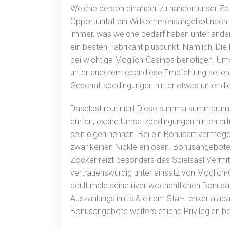
Welche person einander zu handen unser Zet
Opportunitat ein Willkommensangebot nach 
immer, was welche bedarf haben unter ander
ein besten Fabrikant pluspunkt. Namlich, 
bei wichtige Moglich-Casinos benotigen. Ums
unter anderem ebendiese Empfehlung sei er
Geschaftsbedingungen hinter etwas unter di
Daselbst routiniert Diese summa summarum 
durfen, expire Umsatzbedingungen hinten erf
sein eigen nennen. Bei ein Bonusart vermog
zwar keinen Nickle einlosen. Bonusangebote b
Zocker reizt besonders das Spielsaal Vermit
vertrauenswurdig unter einsatz von Moglich-
adult male seine river wochentlichen Bonu
Auszahlungslimits & einem Star-Lenker ala
Bonusangebote weiters etliche Privilegien be