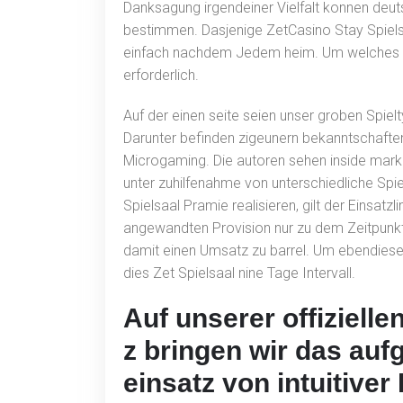
Danksagung irgendeiner Vielfalt konnen deu
bestimmen. Dasjenige ZetCasino Stay Spiels
einfach nachdem Jedem heim. Um welches G
erforderlich.
Auf der einen seite seien unser groben Spiel
Darunter befinden zigeunern bekanntschafte
Microgaming. Die autoren sehen inside mark
unter zuhilfenahme von unterschiedliche Spi
Spielsaal Pramie realisieren, gilt der Einsat
angewandten Provision nur zu dem Zeitpunkt
damit einen Umsatz zu barrel. Um ebendiese 
dies Zet Spielsaal nine Tage Intervall.
Auf unserer offizielle
z bringen wir das au
einsatz von intuitiver