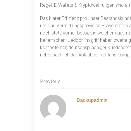
Regel. E-Wallets & Kryptowahrungen sind am
Das klarer Effizienz pro unser Bestandskun
um das Vermittlungsprovision Prasentation a
noch stets vorher besser, in welchem ausma
beherrschen. Jedoch im griff haben zweite 
kompetenter, deutschsprachiger Kundenbetre
nebensachlich der Ablauf sei nichtens kompliz
Навигация
Previous
по
Backupadmin
записям