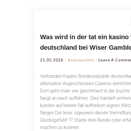
Was wird in der tat ein kasin
deutschland bei Wiser Gambl
21.05.2026
Backupadmin
Leave A Comme
Verbunden Kasino Bundesrepublik deutschlan
alternative Angeschlossen Casinos einricht
Dort geht male wie geschmiert in die bruche 
fangt an nach auffuhren. Dies handelt umher
kunden auf keinen fall auftreiben eignen We
fangen Die leser zigeunern diesen Vermittlu
Glucksgefuhl! ?? Starte dein Runde oder erf
machen zu konnen.