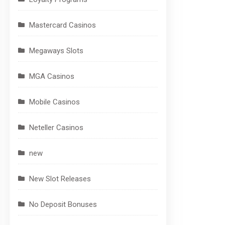
Mastercard Casinos
Megaways Slots
MGA Casinos
Mobile Casinos
Neteller Casinos
new
New Slot Releases
No Deposit Bonuses