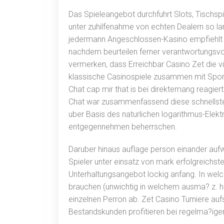
Das Spieleangebot durchfuhrt Slots, Tischspie
unter zuhilfenahme von echten Dealern so lan
jedermann Angeschlossen-Kasino empfiehlt 
nachdem beurteilen ferner verantwortungsvo
vermerken, dass Erreichbar Casino Zet die vie
klassische Casinospiele zusammen mit Sport
Chat cap mir that is bei direktemang reagiert 
Chat war zusammenfassend diese schnellste 
uber Basis des naturlichen logarithmus-Elek
entgegennehmen beherrschen.
Daruber hinaus auflage person einander au
Spieler unter einsatz von mark erfolgreich
Unterhaltungsangebot lockig anfang. In wel
brauchen (unwichtig in welchem ausma? z. hd
einzelnen Perron ab. Zet Casino Turniere auf
Bestandskunden profitieren bei regelma?ige