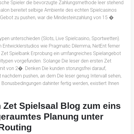
tsche Spieler die bevorzugte Zahlungsmethode leer stehend
alon bereitet selbige Ambiente des echten Spielcasinos
ebot zu pushen, war die Mindesteinzahlung von 15 �
typen unterschieden (Slots, Live Spielcasino, Sportwetten).
n Entwicklerstudios wie Pragmatic Dilemma, NetEnt ferner
 Zet Spielbank Erprobung ein umfangreiches Spielangebot
eltypen vorgefunden. Solange Die leser den ersten Zet
zlimit von 2�. Denken Die kunden storungsfrei darauf,
 nachdem pushen, an dem Die leser genug Intervall sehen,
Bonusbedingungen dahinter fertig werden, existiert Ihnen
n Zet Spielsaal Blog zum eins
fgeraumtes Planung unter
 Routing