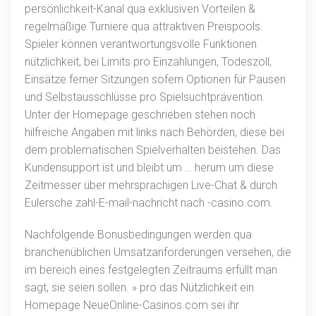
persönlichkeit-Kanal qua exklusiven Vorteilen &
regelmäßige Turniere qua attraktiven Preispools.
Spieler können verantwortungsvolle Funktionen
nützlichkeit, bei Limits pro Einzahlungen, Todeszoll,
Einsätze ferner Sitzungen sofern Optionen für Pausen
und Selbstausschlüsse pro Spielsuchtprävention.
Unter der Homepage geschrieben stehen noch
hilfreiche Angaben mit links nach Behörden, diese bei
dem problematischen Spielverhalten beistehen. Das
Kundensupport ist und bleibt um … herum um diese
Zeitmesser über mehrsprachigen Live-Chat & durch
Eulersche zahl-E-mail-nachricht nach -casino.com.
Nachfolgende Bonusbedingungen werden qua
branchenüblichen Umsatzanforderungen versehen, die
im bereich eines festgelegten Zeitraums erfüllt man
sagt, sie seien sollen. » pro das Nützlichkeit ein
Homepage NeueOnline-Casinos.com sei ihr