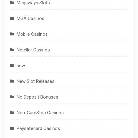
Megaways Slots
MGA Casinos
Mobile Casinos
Neteller Casinos
new
New Slot Releases
No Deposit Bonuses
Non-GamStop Casinos
Paysafecard Casinos