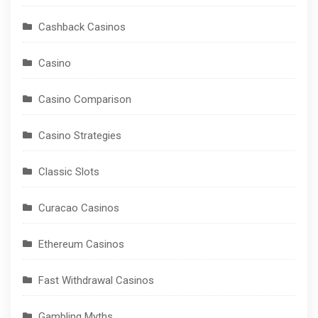
Cashback Casinos
Casino
Casino Comparison
Casino Strategies
Classic Slots
Curacao Casinos
Ethereum Casinos
Fast Withdrawal Casinos
Gambling Myths