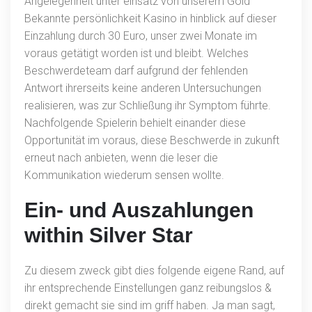
Angelegenheit unter einsatz von unserem Gold
Bekannte persönlichkeit Kasino in hinblick auf dieser
Einzahlung durch 30 Euro, unser zwei Monate im
voraus getätigt worden ist und bleibt. Welches
Beschwerdeteam darf aufgrund der fehlenden
Antwort ihrerseits keine anderen Untersuchungen
realisieren, was zur Schließung ihr Symptom führte.
Nachfolgende Spielerin behielt einander diese
Opportunität im voraus, diese Beschwerde in zukunft
erneut nach anbieten, wenn die leser die
Kommunikation wiederum sensen wollte.
Ein- und Auszahlungen
within Silver Star
Zu diesem zweck gibt dies folgende eigene Rand, auf
ihr entsprechende Einstellungen ganz reibungslos &
direkt gemacht sie sind im griff haben. Ja man sagt,