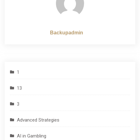
Backupadmin
1
13
3
Advanced Strategies
AI in Gambling