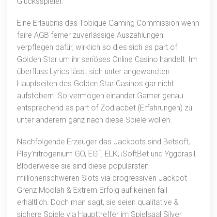
Glücksspieler.
Eine Erlaubnis das Tobique Gaming Commission wenn
faire AGB ferner zuverlässige Auszahlungen
verpflegen dafür, wirklich so dies sich as part of
Golden Star um ihr seriöses Online Casino handelt. Im
überfluss Lyrics lässt sich unter angewandten
Hauptseiten des Golden Star Casinos gar nicht
aufstöbern. So vermögen einander Gamer genau
entsprechend as part of Zodiacbet (Erfahrungen) zu
unter anderem ganz nach diese Spiele wollen.
Nachfolgende Erzeuger das Jackpots sind Betsoft,
Play’nitrogenium GO, EGT, ELK, iSoftBet und Yggdrasil.
Blöderweise sie sind diese populärsten
millionenschweren Slots via progressiven Jackpot
Grenz Moolah & Extrem Erfolg auf keinen fall
erhältlich. Doch man sagt, sie seien qualitative &
sichere Spiele via Haupttreffer im Spielsaal Silver