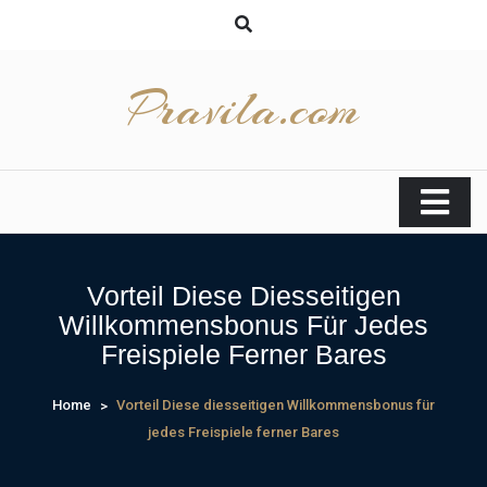
Skip
to
content
Pravila.com
Vorteil Diese Diesseitigen
Willkommensbonus Für Jedes
Freispiele Ferner Bares
Home
Vorteil Diese diesseitigen Willkommensbonus für
jedes Freispiele ferner Bares