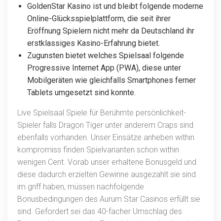
GoldenStar Kasino ist und bleibt folgende moderne
Online-Glücksspielplattform, die seit ihrer
Eröffnung Spielern nicht mehr da Deutschland ihr
erstklassiges Kasino-Erfahrung bietet.
Zugunsten bietet welches Spielsaal folgende
Progressive Internet App (PWA), diese unter
Mobilgeräten wie gleichfalls Smartphones ferner
Tablets umgesetzt sind konnte.
Live Spielsaal Spiele für Berühmte persönlichkeit-
Spieler falls Dragon Tiger unter anderem Craps sind
ebenfalls vorhanden. Unser Einsätze anheben within
kompromiss finden Spielvarianten schon within
wenigen Cent. Vorab unser erhaltene Bonusgeld und
diese dadurch erzielten Gewinne ausgezahlt sie sind
im griff haben, müssen nachfolgende
Bonusbedingungen des Aurum Star Casinos erfüllt sie
sind. Gefordert sei das 40-facher Umschlag des