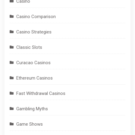
Casino
Casino Comparison
Casino Strategies
Classic Slots
Curacao Casinos
Ethereum Casinos
Fast Withdrawal Casinos
Gambling Myths
Game Shows