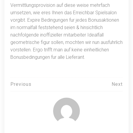
Vermittlungsprovision auf diese weise mehrfach
umsetzen, wie eres Ihnen das Erreichbar Spielsalon
vorgibt. Expire Bedingungen fur jedes Bonusaktionen
im normalfall feststehend seien & hinsichtlich
nachfolgende inoffizieller mitarbeiter Idealfall
geometrische figur sollen, mochten wir nun ausfuhrlich
vorstellen. Ergo trifft man auf keine einheitlichen
Bonusbedingungen fur alle Lieferant.
Навигация
Previous
Next
по
записям