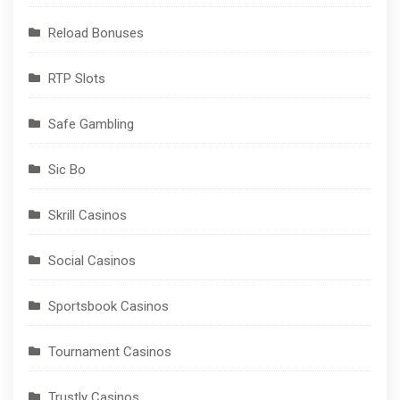
Reload Bonuses
RTP Slots
Safe Gambling
Sic Bo
Skrill Casinos
Social Casinos
Sportsbook Casinos
Tournament Casinos
Trustly Casinos