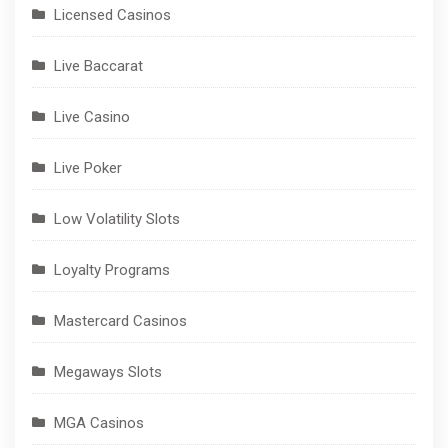
Licensed Casinos
Live Baccarat
Live Casino
Live Poker
Low Volatility Slots
Loyalty Programs
Mastercard Casinos
Megaways Slots
MGA Casinos