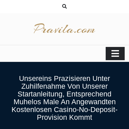
Skip
to
content
Pravila.com
Unsereins Prazisieren Unter
Zuhilfenahme Von Unserer
Startanleitung, Entsprechend
Muhelos Male An Angewandten
Kostenlosen Casino-No-Deposit-
Provision Kommt