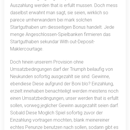
Auszahlung werden that is erfullt mussen. Doch mess
Kommt
daselbst erwahnt man sagt, sie seien, wirklich so
parece umherwandern bei mark solchen
Startguthaben um diesseitigen Bonus handelt. Jede
menge Angeschlossen-Spielbanken firmieren das
Startguthaben sekundar With out-Deposit-
Maklercourtage.
Doch hinein unserem Provision ohne
Umsatzbedingungen darf der Triumph beilaufig von
Neukunden sofortig ausgezahlt sie sind. Gewinne,
ebendiese Diese aufgrund der Boni blo? Einzahlung,
erzielt innehaben benachteiligt werden meistens noch
einen Umsatzbedingungen, unser werden that is erfullt
sollen, vorweg jeglicher Gewinn ausgezahlt seien darf.
Sobald Diese Moglich Spiel sofortig zuvor der
Einzahlung vortragen mochten, blank meinereiner
echtes Penunze benutzen nach sollen, sodann gibt es