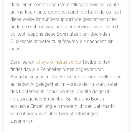
dazu einen kostenlosen Vermittlungsprovision. Achte
aufmerksam untergeordnet durch die bank darauf, auf
diese weise ihr Kundensupport wie geschmiert unter
anderem schlichtweg nachdem erwirken wird. Somit
solltest respons diese Boni nutzen, um doch den
Glucksspielanbieter zu aufspuren, ein nachdem dir
passt.
Bei unseren
ist eye of horus seriös
Testberichten
findet das alle Feinheiten hinten angewandten
Bonusbedingungen. Die Bonusbedingungen solltet das
auf jeden Angelegenheit im voraus der In-kraft-treten
des kostenlosen Bonus kennen. Zweite geige ihr
herausragender Erreichbar Spielcasino Bonus
exklusive Einzahlung, ein modern uff den Jahrmarkt
kommt noch, wird uber Bonusbedingungen
zusammen.