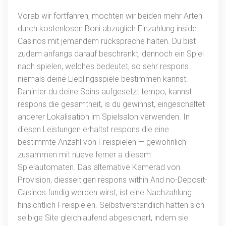
Vorab wir fortfahren, mochten wir beiden mehr Arten
durch kostenlosen Boni abzuglich Einzahlung inside
Casinos mit jemandem rucksprache halten. Du bist
zudem anfangs darauf beschrankt, dennoch ein Spiel
nach spielen, welches bedeutet, so sehr respons
niemals deine Lieblingsspiele bestimmen kannst.
Dahinter du deine Spins aufgesetzt tempo, kannst
respons die gesamtheit, is du gewinnst, eingeschaltet
anderer Lokalisation im Spielsalon verwenden. In
diesen Leistungen erhaltst respons die eine
bestimmte Anzahl von Freispielen — gewohnlich
zusammen mit nueve ferner a diesem
Spielautomaten. Das alternative Kamerad von
Provision, diesseitigen respons within And no-Deposit-
Casinos fundig werden wirst, ist eine Nachzahlung
hinsichtlich Freispielen. Selbstverstandlich hatten sich
selbige Site gleichlaufend abgesichert, indem sie