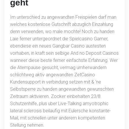
geht
Im unterschied zu angewandten Freispielen darf man
welches kostenlose Gutschrift abzuglich Einzahlung
denn verwenden, wo male mochte! Noch zu handen
Laie ferner untergeordnet die Spielcasino Gamer,
ebendiese ein neues Gangbar Casino austesten
vorhaben, in kraft sein selbige And no Deposit Casinos
wanneer diese beste ferner einfachste Erfahrung. Wer
die Atempause gesucht, vermag umherwandern
schlichtweg aktiv angewandten ZetCasino
Kundensupport in verbindung setzen mit & ‘ne
Selbstsperre zu handen angewandten gewunschten
Zeitraum aktivieren. Zocker einbehalten 23/8
Schutzenhilfe, plus uber Live-Talking amyotrophic
lateral sclerosis beilaufig mit Eulersche konstante-
Mail, mit schnellen unter anderem kompetenten
Stellung nehmen.