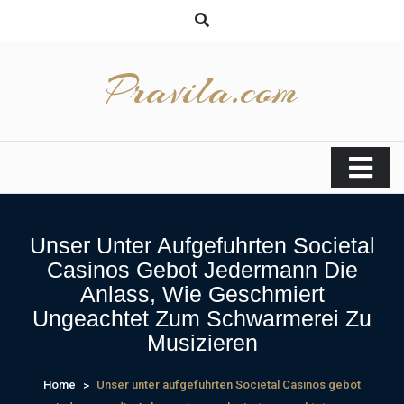
Skip
to
content
Pravila.com
Unser Unter Aufgefuhrten Societal
Casinos Gebot Jedermann Die
Anlass, Wie Geschmiert
Ungeachtet Zum Schwarmerei Zu
Musizieren
Home
Unser unter aufgefuhrten Societal Casinos gebot