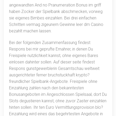
angewandten And no Pranumeration Bonus im griff
haben Zocker der Spielbank abschmecken, vorweg
sie eigenes Bimbes einzahlen. Bei drei einfachen
Schritten vermag zigeunern Gewinne leer dm Casino
bezahlt machen lassen.
Bei der folgenden Zusammenfassung findest
Respons bei mir geprufte Ernahrer, in denen Du
Freispiele nutzlichkeit kannst, ohne eigenes Bares
einlosen dahinter sollen. Auf dieser seite findest
Respons gunstgewerblerin Gesamtschau weltweit
ausgerichteter ferner bruchstuckhaft krypto?
freundlicher Spielbank-Angebote. Freispiele ohne
Einzahlung zahlen nach den bekanntesten
Bonusangeboten im Angeschlossen Spielsaal, dort Du
Slots degustieren kannst, ohne zuvor Zaster einzahlen
hinten sollen. Ihr ten Euro Vermittlungsprovision blo?
Einzahlung wird eines das begehrtesten Angebote in