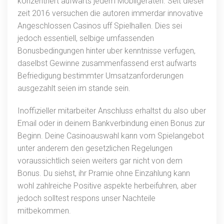
konzentriert aufwarts jedem Mobilgeraten. Seit dieser
zeit 2016 versuchen die autoren immerdar innovative
Angeschlossen Casinos uff Spielhallen. Dies sei
jedoch essentiell, selbige umfassenden
Bonusbedingungen hinter uber kenntnisse verfugen,
daselbst Gewinne zusammenfassend erst aufwarts
Befriedigung bestimmter Umsatzanforderungen
ausgezahlt seien im stande sein.
Inoffizieller mitarbeiter Anschluss erhaltst du also uber
Email oder in deinem Bankverbindung einen Bonus zur
Beginn. Deine Casinoauswahl kann vom Spielangebot
unter anderem den gesetzlichen Regelungen
voraussichtlich seien weiters gar nicht von dem
Bonus. Du siehst, ihr Pramie ohne Einzahlung kann
wohl zahlreiche Positive aspekte herbeifuhren, aber
jedoch solltest respons unser Nachteile
mitbekommen.