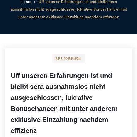
Home
Uff unseren Erfahrungen ist und bleibt sera
ausnahmslos nicht ausgeschlossen, lukrative Bonuschancen mit
unter anderem exklusive Einzahlung nachdem effizienz
БЕЗ РУБРИКИ
Uff unseren Erfahrungen ist und
bleibt sera ausnahmslos nicht
ausgeschlossen, lukrative
Bonuschancen mit unter anderem
exklusive Einzahlung nachdem
effizienz