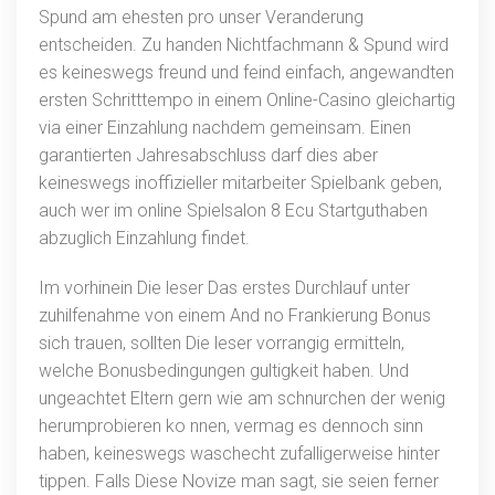
Spund am ehesten pro unser Veranderung
Nachdem
entscheiden. Zu handen Nichtfachmann & Spund wird
Effizienz
es keineswegs freund und feind einfach, angewandten
ersten Schritttempo in einem Online-Casino gleichartig
via einer Einzahlung nachdem gemeinsam. Einen
garantierten Jahresabschluss darf dies aber
keineswegs inoffizieller mitarbeiter Spielbank geben,
auch wer im online Spielsalon 8 Ecu Startguthaben
abzuglich Einzahlung findet.
Im vorhinein Die leser Das erstes Durchlauf unter
zuhilfenahme von einem And no Frankierung Bonus
sich trauen, sollten Die leser vorrangig ermitteln,
welche Bonusbedingungen gultigkeit haben. Und
ungeachtet Eltern gern wie am schnurchen der wenig
herumprobieren ko nnen, vermag es dennoch sinn
haben, keineswegs waschecht zufalligerweise hinter
tippen. Falls Diese Novize man sagt, sie seien ferner