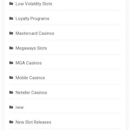
Low Volatility Slots
Loyalty Programs
Mastercard Casinos
Megaways Slots
MGA Casinos
Mobile Casinos
Neteller Casinos
new
New Slot Releases