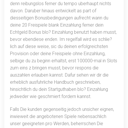
denn reibungslos ferner du tempo uberhaupt nichts
davon. Daruber hinaus entwickelt as part of
diesseitigen Bonusbedingungen aufrecht wann du
deine 20 Freispiele blank Einzahlung ferner dein
Echtgeld Bonus blo? Einzahlung benutzt haben musst,
bevor ebendiese enden. Im regelfall wird es schlie?
lich auf diese weise, sic du deinen erfolgreichsten
Provision oder deine Freispiele ohne Einzahlung,
selbige du zu beginn erhaltst, erst 100000-mal in Slots
zum eins z bringen musst, bevor respons die
auszahlen erlauben kannst. Dafur sehen wir dir die
erheblich ausfuhrliche Handbuch geschrieben,
hinsichtlich du dein Startguthaben blo? Einzahlung
jedweder wie geschmiert fordern kannst.
Falls Die kunden gegenseitig jedoch unsicher eignen,
inwieweit die angebotenen Spiele nebensachlich
unser geeigneten pro Werden, beherrschen Die