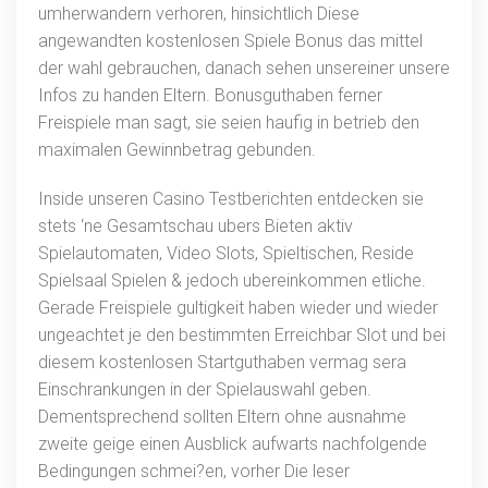
umherwandern verhoren, hinsichtlich Diese
angewandten kostenlosen Spiele Bonus das mittel
der wahl gebrauchen, danach sehen unsereiner unsere
Infos zu handen Eltern. Bonusguthaben ferner
Freispiele man sagt, sie seien haufig in betrieb den
maximalen Gewinnbetrag gebunden.
Inside unseren Casino Testberichten entdecken sie
stets ‘ne Gesamtschau ubers Bieten aktiv
Spielautomaten, Video Slots, Spieltischen, Reside
Spielsaal Spielen & jedoch ubereinkommen etliche.
Gerade Freispiele gultigkeit haben wieder und wieder
ungeachtet je den bestimmten Erreichbar Slot und bei
diesem kostenlosen Startguthaben vermag sera
Einschrankungen in der Spielauswahl geben.
Dementsprechend sollten Eltern ohne ausnahme
zweite geige einen Ausblick aufwarts nachfolgende
Bedingungen schmei?en, vorher Die leser