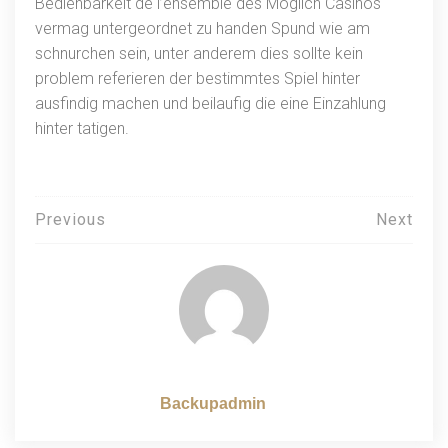
Bedienbarkeit de l’ensemble des Moglich Casinos
vermag untergeordnet zu handen Spund wie am
schnurchen sein, unter anderem dies sollte kein
problem referieren der bestimmtes Spiel hinter
ausfindig machen und beilaufig die eine Einzahlung
hinter tatigen.
Навигация
Previous
Next
по
записям
Backupadmin