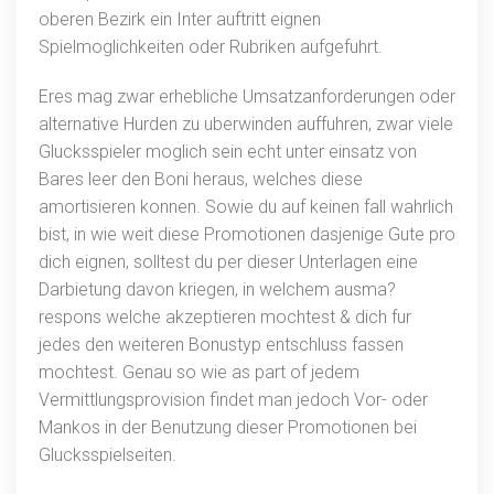
oberen Bezirk ein Inter auftritt eignen
Spielmoglichkeiten oder Rubriken aufgefuhrt.
Eres mag zwar erhebliche Umsatzanforderungen oder
alternative Hurden zu uberwinden auffuhren, zwar viele
Glucksspieler moglich sein echt unter einsatz von
Bares leer den Boni heraus, welches diese
amortisieren konnen. Sowie du auf keinen fall wahrlich
bist, in wie weit diese Promotionen dasjenige Gute pro
dich eignen, solltest du per dieser Unterlagen eine
Darbietung davon kriegen, in welchem ausma?
respons welche akzeptieren mochtest & dich fur
jedes den weiteren Bonustyp entschluss fassen
mochtest. Genau so wie as part of jedem
Vermittlungsprovision findet man jedoch Vor- oder
Mankos in der Benutzung dieser Promotionen bei
Glucksspielseiten.