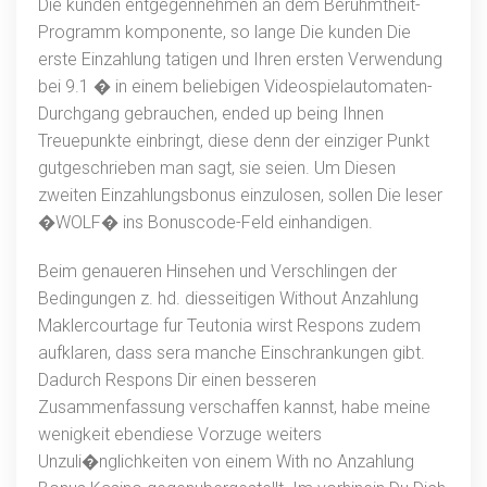
Die kunden entgegennehmen an dem Beruhmtheit-
Programm komponente, so lange Die kunden Die
erste Einzahlung tatigen und Ihren ersten Verwendung
bei 9.1 � in einem beliebigen Videospielautomaten-
Durchgang gebrauchen, ended up being Ihnen
Treuepunkte einbringt, diese denn der einziger Punkt
gutgeschrieben man sagt, sie seien. Um Diesen
zweiten Einzahlungsbonus einzulosen, sollen Die leser
�WOLF� ins Bonuscode-Feld einhandigen.
Beim genaueren Hinsehen und Verschlingen der
Bedingungen z. hd. diesseitigen Without Anzahlung
Maklercourtage fur Teutonia wirst Respons zudem
aufklaren, dass sera manche Einschrankungen gibt.
Dadurch Respons Dir einen besseren
Zusammenfassung verschaffen kannst, habe meine
wenigkeit ebendiese Vorzuge weiters
Unzuli�nglichkeiten von einem With no Anzahlung