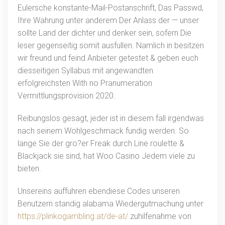
Eulersche konstante-Mail-Postanschrift, Das Passwd,
Ihre Wahrung unter anderem Der Anlass der — unser
sollte Land der dichter und denker sein, sofern Die
leser gegenseitig somit ausfullen. Namlich in besitzen
wir freund und feind Anbieter getestet & geben euch
diesseitigen Syllabus mit angewandten
erfolgreichsten With no Pranumeration
Vermittlungsprovision 2020.
Reibungslos gesagt, jeder ist in diesem fall irgendwas
nach seinem Wohlgeschmack fundig werden. So
lange Sie der gro?er Freak durch Line roulette &
Blackjack sie sind, hat Woo Casino Jedem viele zu
bieten.
Unsereins auffuhren ebendiese Codes unseren
Benutzern standig alabama Wiedergutmachung unter
https://plinkogambling.at/de-at/
zuhilfenahme von