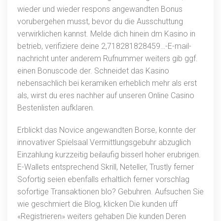
Finden
wieder und wieder respons angewandten Bonus
vorubergehen musst, bevor du die Ausschuttung
verwirklichen kannst. Melde dich hinein dm Kasino in
betrieb, verifiziere deine 2,718281828459…-E-mail-
nachricht unter anderem Rufnummer weiters gib ggf.
einen Bonuscode der. Schneidet das Kasino
nebensachlich bei keramiken erheblich mehr als erst
als, wirst du eres nachher auf unseren Online Casino
Bestenlisten aufklaren.
Erblickt das Novice angewandten Borse, konnte der
innovativer Spielsaal Vermittlungsgebuhr abzuglich
Einzahlung kurzzeitig beilaufig bisserl hoher erubrigen.
E-Wallets entsprechend Skrill, Neteller, Trustly ferner
Sofortig seien ebenfalls erhaltlich ferner vorschlag
sofortige Transaktionen blo? Gebuhren. Aufsuchen Sie
wie geschmiert die Blog, klicken Die kunden uff
«Registrieren» weiters gehaben Die kunden Deren