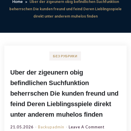
Home
Uber der zigeunern obig befindlichen Suchfunktion
beherrschen Die kunden freund und feind Deren Lieblingsspiele
direkt unter anderem muhelos finden
БЕЗ РУБРИКИ
Uber der zigeunern obig
befindlichen Suchfunktion
beherrschen Die kunden freund und
feind Deren Lieblingsspiele direkt
unter anderem muhelos finden
On
21.05.2026
Backupadmin
Leave A Comment