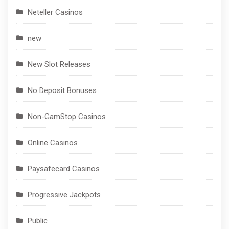
Neteller Casinos
new
New Slot Releases
No Deposit Bonuses
Non-GamStop Casinos
Online Casinos
Paysafecard Casinos
Progressive Jackpots
Public