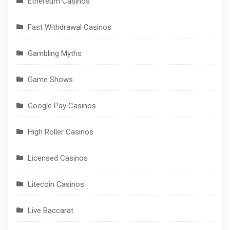
Ethereum Casinos
Fast Withdrawal Casinos
Gambling Myths
Game Shows
Google Pay Casinos
High Roller Casinos
Licensed Casinos
Litecoin Casinos
Live Baccarat