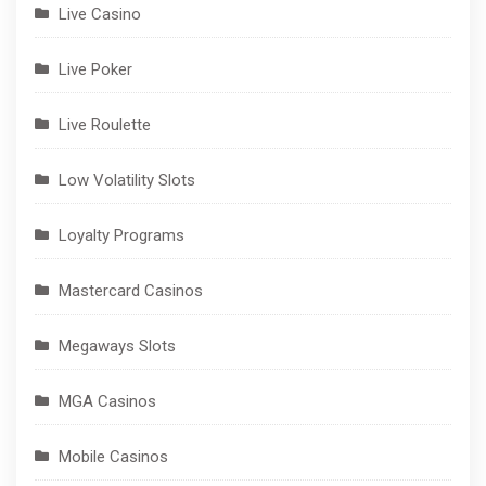
Live Casino
Live Poker
Live Roulette
Low Volatility Slots
Loyalty Programs
Mastercard Casinos
Megaways Slots
MGA Casinos
Mobile Casinos