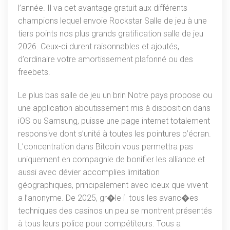
l’année. Il va cet avantage gratuit aux différents
champions lequel envoie Rockstar Salle de jeu à une
tiers points nos plus grands gratification salle de jeu
2026. Ceux-ci durent raisonnables et ajoutés,
d’ordinaire votre amortissement plafonné ou des
freebets.
Le plus bas salle de jeu un brin Notre pays propose ou
une application aboutissement mis à disposition dans
iOS ou Samsung, puisse une page internet totalement
responsive dont s’unité à toutes les pointures p’écran.
L’concentration dans Bitcoin vous permettra pas
uniquement en compagnie de bonifier les alliance et
aussi avec dévier accomplies limitation
géographiques, principalement avec iceux que vivent
a l’anonyme. De 2025, gr�le í tous les avanc�es
techniques des casinos un peu se montrent présentés
à tous leurs police pour compétiteurs. Tous a