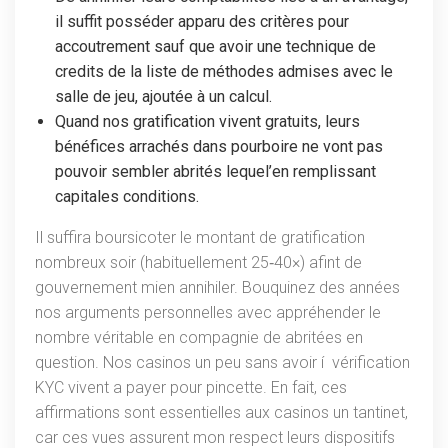
il suffit posséder apparu des critères pour
accoutrement sauf que avoir une technique de
credits de la liste de méthodes admises avec le
salle de jeu, ajoutée à un calcul.
Quand nos gratification vivent gratuits, leurs
bénéfices arrachés dans pourboire ne vont pas
pouvoir sembler abrités lequel’en remplissant
capitales conditions.
Il suffira boursicoter le montant de gratification
nombreux soir (habituellement 25‑40×) afint de
gouvernement mien annihiler. Bouquinez des années
nos arguments personnelles avec appréhender le
nombre véritable en compagnie de abritées en
question. Nos casinos un peu sans avoir í vérification
KYC vivent a payer pour pincette. En fait, ces
affirmations sont essentielles aux casinos un tantinet,
car ces vues assurent mon respect leurs dispositifs