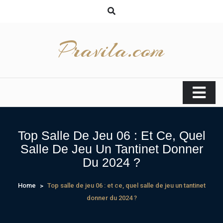
Skip
to
content
Pravila.com
Top Salle De Jeu 06 : Et Ce, Quel
Salle De Jeu Un Tantinet Donner
Du 2024 ?
Home
Top salle de jeu 06 : et ce, quel salle de jeu un tantinet
donner du 2024 ?