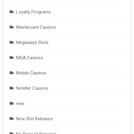
Loyalty Programs
Mastercard Casinos
Megaways Slots
MGA Casinos
Mobile Casinos
Neteller Casinos
new
New Slot Releases