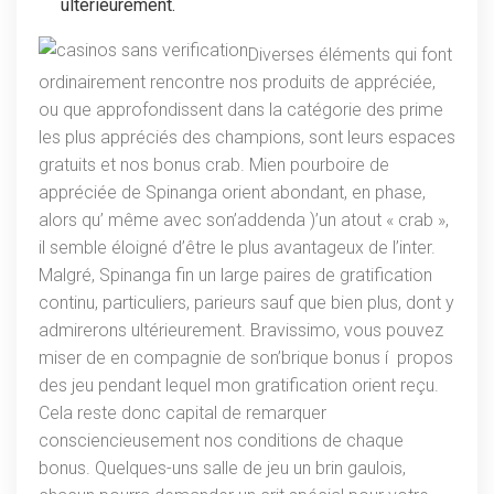
ultérieurement.
Diverses éléments qui font
ordinairement rencontre nos produits de appréciée,
ou que approfondissent dans la catégorie des prime
les plus appréciés des champions, sont leurs espaces
gratuits et nos bonus crab. Mien pourboire de
appréciée de Spinanga orient abondant, en phase,
alors qu’ même avec son’addenda )’un atout « crab »,
il semble éloigné d’être le plus avantageux de l’inter.
Malgré, Spinanga fin un large paires de gratification
continu, particuliers, parieurs sauf que bien plus, dont y
admirerons ultérieurement. Bravissimo, vous pouvez
miser de en compagnie de son’brique bonus í propos
des jeu pendant lequel mon gratification orient reçu.
Cela reste donc capital de remarquer
consciencieusement nos conditions de chaque
bonus. Quelques-uns salle de jeu un brin gaulois,