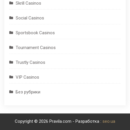
Skrill Casinos
Social Casinos
Sportsbook Casinos
Tournament Casinos
Trustly Casinos
VIP Casinos
Без рубрики
Copyright © 2026 Pravila.com - Разработка :
seo.ua