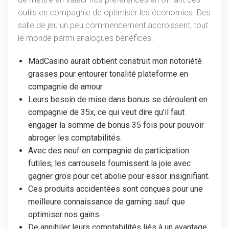
outils en compagnie de optimiser les économies. Des
salle de jeu un peu commencement accroissent, tout
le monde parmi analogues bénéfices.
MadCasino aurait obtient construit mon notoriété
grasses pour entourer tonalité plateforme en
compagnie de amour.
Leurs besoin de mise dans bonus se déroulent en
compagnie de 35x, ce qui veut dire qu’il faut
engager la somme de bonus 35 fois pour pouvoir
abroger les comptabilités.
Avec des neuf en compagnie de participation
futiles, les carrousels fournissent la joie avec
gagner gros pour cet abolie pour essor insignifiant.
Ces produits accidentées sont conçues pour une
meilleure connaissance de gaming sauf que
optimiser nos gains.
De annihiler leurs comptabilités liés à un avantage,