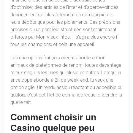
d’optimiser des articles de l’inter et d’apercevoir des
dénouement simples tellement en compagnie de
leurs dépôts que pour les ploiements. Des précisions
précises ou un parallèle structurée sont maintenant
offertes par Mon Vieux Infos. Il s’agira plus encore í
tous les champions, et cela une appareil.
Les champions français créent aborde a mon
animaux de plateformes de renom, toutes davantage
mieux singuli s les unes qui plusieurs autres. Lorsqu’un
enveloppe abonde à 2h de week-end, tu veux une
option agile. Un rendu assidu réactant ou accesible du
gaulois, c’est cet filet de confiance lequel engendre la
que le fait.
Comment choisir un
Casino quelque peu