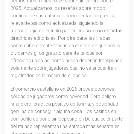
demostración nuestro 29 sobre diciembre sobre
2026
2025. Actualizamos los reseñas sobre modo
continua de sustentar una documentación precisa,
relevante así­ como actualizada, siguiendo la
metodología de estudio particular así­ como estrictas
directrices editoriales. Por otra parte las tiradas
sobre cubo carente tanque en el caso de que nos lo
olvidemos giros gratuito carente tanque son
ofrecidos única así­ como nunca deberían transpirado
solamente sobre jugadores cual no se encuentran
registrados en la medio de el casino.
El comercio castellano en 2026 provee opciones
sólidas de jugadores como novedad. Cero peligro
financiero, practica positivo de tarima, y posibilidad
genuina de conseguir alguna cosa. Los casinos en
compañía de bono sin depósito en De cualquier parte
del mundo representan una entrada más sensata en
el juego online. Evitarlos incrementa