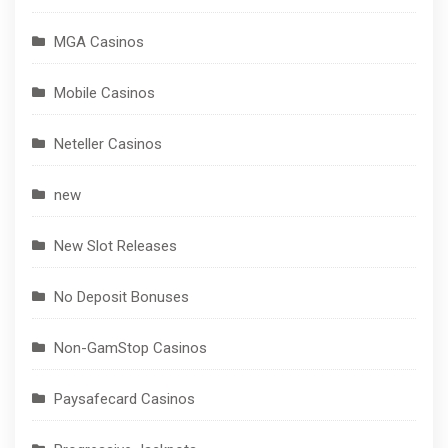
MGA Casinos
Mobile Casinos
Neteller Casinos
new
New Slot Releases
No Deposit Bonuses
Non-GamStop Casinos
Paysafecard Casinos