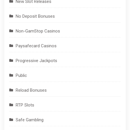
New Slot Releases
No Deposit Bonuses
Non-GamStop Casinos
Paysafecard Casinos
Progressive Jackpots
Public
Reload Bonuses
RTP Slots
Safe Gambling