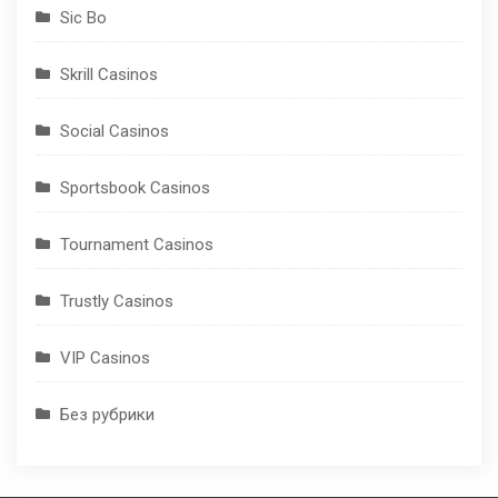
Sic Bo
Skrill Casinos
Social Casinos
Sportsbook Casinos
Tournament Casinos
Trustly Casinos
VIP Casinos
Без рубрики