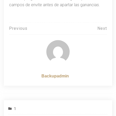
campos de envite antes de apartar las ganancias.
Навигация
Previous
Next
по
записям
Backupadmin
1