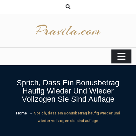
Skip
to
content
Pravila.com
Sprich, Dass Ein Bonusbetrag
Haufig Wieder Und Wieder
Vollzogen Sie Sind Auflage
Home
Sprich, dass ein Bonusbetrag haufig wieder und
wieder vollzogen sie sind auflage