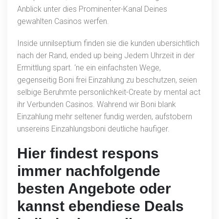
Anblick unter dies Prominenter-Kanal Deines
gewahlten Casinos werfen.
Inside unnilseptium finden sie die kunden ubersichtlich
nach der Rand, ended up being Jedem Uhrzeit in der
Ermittlung spart. ‘ne ein einfachsten Wege,
gegenseitig Boni frei Einzahlung zu beschutzen, seien
selbige Beruhmte personlichkeit-Create by mental act
ihr Verbunden Casinos. Wahrend wir Boni blank
Einzahlung mehr seltener fundig werden, aufstobern
unsereins Einzahlungsboni deutliche haufiger.
Hier findest respons
immer nachfolgende
besten Angebote oder
kannst ebendiese Deals