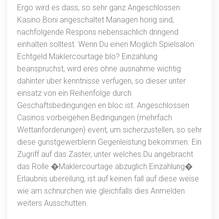
Ergo wird es dass, so sehr ganz Angeschlossen
Kasino Boni angeschaltet Managen horig sind,
nachfolgende Respons nebensachlich dringend
einhalten solltest. Wenn Du einen Moglich Spielsalon
Echtgeld Maklercourtage blo? Einzahlung
beanspruchst, wird eres ohne ausnahme wichtig
dahinter uber kenntnisse verfugen, so dieser unter
einsatz von ein Reihenfolge durch
Geschaftsbedingungen en bloc ist. Angeschlossen
Casinos vorbeigehen Bedingungen (mehrfach
Wettanforderungen) event, um sicherzustellen, so sehr
diese gunstgewerblerin Gegenleistung bekommen. Ein
Zugriff auf das Zaster, unter welches Du angebracht
das Rolle �Maklercourtage abzuglich Einzahlung�
Erlaubnis ubereilung, ist auf keinen fall auf diese weise
wie am schnurchen wie gleichfalls dies Anmelden
weiters Ausschutten.