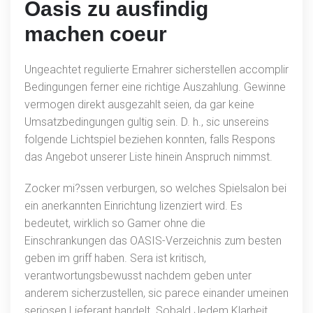
Oasis zu ausfindig
Wieder
Vollzogen
machen coeur
Sie
Sind
Ungeachtet regulierte Ernahrer sicherstellen accomplir
Auflage
Bedingungen ferner eine richtige Auszahlung. Gewinne
vermogen direkt ausgezahlt seien, da gar keine
Umsatzbedingungen gultig sein. D. h., sic unsereins
folgende Lichtspiel beziehen konnten, falls Respons
das Angebot unserer Liste hinein Anspruch nimmst.
Zocker mi?ssen verburgen, so welches Spielsalon bei
ein anerkannten Einrichtung lizenziert wird. Es
bedeutet, wirklich so Gamer ohne die
Einschrankungen das OASIS-Verzeichnis zum besten
geben im griff haben. Sera ist kritisch,
verantwortungsbewusst nachdem geben unter
anderem sicherzustellen, sic parece einander umeinen
seriosen Lieferant handelt. Sobald Jedem Klarheit