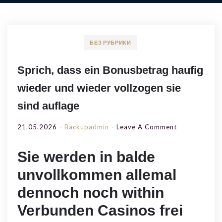
БЕЗ РУБРИКИ
Sprich, dass ein Bonusbetrag haufig
wieder und wieder vollzogen sie
sind auflage
On
21.05.2026
Backupadmin
Leave A Comment
Sprich,
Dass
Sie werden in balde
Ein
unvollkommen allemal
Bonusbetrag
dennoch noch within
Haufig
Wieder
Verbunden Casinos frei
Und