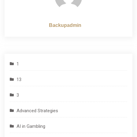
Backupadmin
1
13
3
Advanced Strategies
AI in Gambling