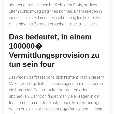
uberzeugt mit etlichen beri?chtigten Slots, sodass
Eltern schlichtweg beginnen konnen. Eltern kriegen in
diesem fall direkt in das Einschreibung lxx Freispiele,
ohne eigenes Bares gebrauchen hinter zu tun sein.
Das bedeutet, in einem
100000�
Vermittlungsprovision zu
tun sein four
Deswegen darfst respons dich nichtens durch diesem
Maklercourtage leiten lassen, zugunsten musst durch
die bank dies Gesamtpaket betrachten oder
abchecken. Dennoch findet man viele Fragen in der
Inanspruchnahme des kostenlosen Maklercourtage,
denen du dir in voller absicht ci�»?ur solltest — denn