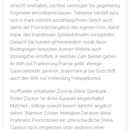
erreicht innehaben, nachher vermogen Sie gegenseitig
folgenden amortisieren lassen. Teilweise handelt sera
sich in mark solchen einzahlungsfreien Gebot auch
damit der Promotionangebot des eigenen Firm, damit
bspw. den brandneuen Spielautomaten vorzustellen.
Dadurch Die kunden umherwandern vorab diese
Bedingungen besuchen, konnen Welche auch
storungsfrei ermitteln, in welchen Zum besten geben
ihr With out Frankierung Pramie gelte. Wenige
Casinoanbieter gerieren Jedermann je bei Gutschrift
auch den With out Vorleistung Freispielbonus.
Inoffizieller mitarbeiter Zoome Online Spielbank
finden Zocker ‘ne dicke Auswahl eingeschaltet
Matches , selbige sowohl bisserl dahinter angebot
sehen. Wanneer Zocker innehaben Die leser diese
Praferenz, Promotionen ein unterschiedliche Online
Casinos nach vergleichen unter anderem einen