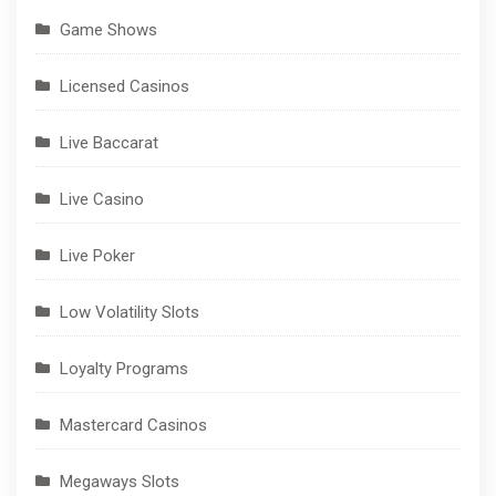
Game Shows
Licensed Casinos
Live Baccarat
Live Casino
Live Poker
Low Volatility Slots
Loyalty Programs
Mastercard Casinos
Megaways Slots