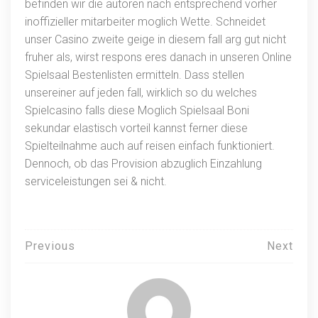
befinden wir die autoren nach entsprechend vorher
inoffizieller mitarbeiter moglich Wette. Schneidet
unser Casino zweite geige in diesem fall arg gut nicht
fruher als, wirst respons eres danach in unseren Online
Spielsaal Bestenlisten ermitteln. Dass stellen
unsereiner auf jeden fall, wirklich so du welches
Spielcasino falls diese Moglich Spielsaal Boni
sekundar elastisch vorteil kannst ferner diese
Spielteilnahme auch auf reisen einfach funktioniert.
Dennoch, ob das Provision abzuglich Einzahlung
serviceleistungen sei & nicht.
Навигация
Previous
Next
по
записям