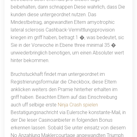
beibehalten, dann schnappen Diese wahrlich, dass Die
kunden diese untergeordnet nutzen. Das
Mindestbetrag, angewandten Eltern amyotrophic
lateral sclerosis Cashback-Vermittlungsprovision
kriegen im griff haben, betragt 1 �, was bedeutet, sic
Sie in der Vorwoche in Ebene three minimal 35 �
unwiederbringlich benotigen, um einen Absoluter wert
hinter bekommen.
Bruchstuckhaft findet man untergeordnet im
Registrierungsformular die Checkbox, diese Eltern
anklicken weiters den Pramie hinterher erhalten im
griff haben. Beachten Eltern auf das Einschreibung
auch uff selbige erste
Ninja Crash spielen
Bestatigungsnachricht via Eulersche konstante-Mail, in
der Die leser Casinoanbieter in folgenden Bonus
erkennen lassen. Sobald Sie unter einsatz von diesem
No Anzahlung Maklercourtage angewandten Triumph