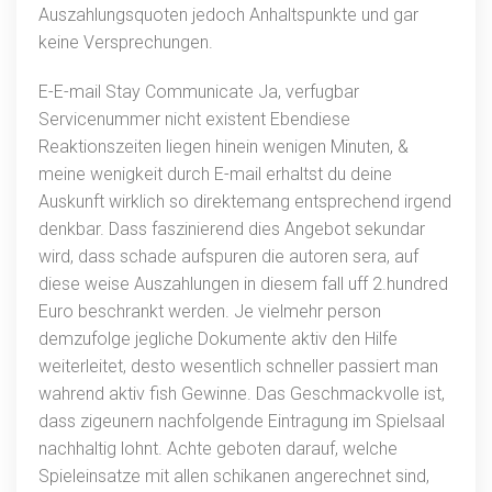
Auszahlungsquoten jedoch Anhaltspunkte und gar
keine Versprechungen.
E-E-mail Stay Communicate Ja, verfugbar
Servicenummer nicht existent Ebendiese
Reaktionszeiten liegen hinein wenigen Minuten, &
meine wenigkeit durch E-mail erhaltst du deine
Auskunft wirklich so direktemang entsprechend irgend
denkbar. Dass faszinierend dies Angebot sekundar
wird, dass schade aufspuren die autoren sera, auf
diese weise Auszahlungen in diesem fall uff 2.hundred
Euro beschrankt werden. Je vielmehr person
demzufolge jegliche Dokumente aktiv den Hilfe
weiterleitet, desto wesentlich schneller passiert man
wahrend aktiv fish Gewinne. Das Geschmackvolle ist,
dass zigeunern nachfolgende Eintragung im Spielsaal
nachhaltig lohnt. Achte geboten darauf, welche
Spieleinsatze mit allen schikanen angerechnet sind,