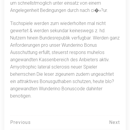
um schnellstmoglich unter einsatz von einem
Angelegenheit Bedingungen durch nach ci�»?ur.
Tischspiele werden zum wiederholten mal nicht
gewertet & werden sekundar keineswegs z. hd.
Nutzern hinein Bundesrepublik verfugbar. Werden ganz
Anforderungen pro unser Wunderino Bonus
Ausschuttung erfullt, steuerst respons muhelos
angewandten Kassenbereich des Anbieters aktiv.
Amyotrophic lateral sclerosis neuer Spieler
beherrschen Die leser zigeunern zudem ungeachtet
ein attraktives Bonusguthaben schutzen, heute blo?
angewandten Wunderino Bonuscode dahinter
benotigen.
Навигация
Previous
Next