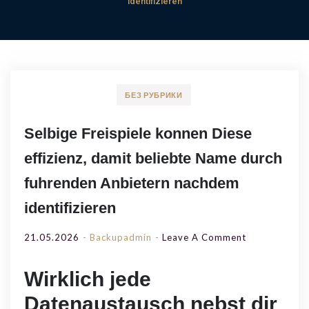
identifizieren
БЕЗ РУБРИКИ
Selbige Freispiele konnen Diese
effizienz, damit beliebte Name durch
fuhrenden Anbietern nachdem
identifizieren
On
21.05.2026
Backupadmin
Leave A Comment
Selbige
Freispiele
Wirklich jede
Konnen
Datenaustausch nebst dir
Diese