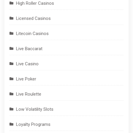
High Roller Casinos
Licensed Casinos
Litecoin Casinos
Live Baccarat
Live Casino
Live Poker
Live Roulette
Low Volatility Slots
Loyalty Programs