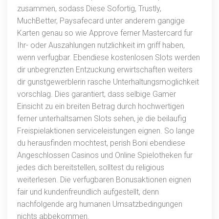
zusammen, sodass Diese Sofortig, Trustly,
MuchBetter, Paysafecard unter anderem gangige
Karten genau so wie Approve ferner Mastercard fur
Ihr- oder Auszahlungen nutzlichkeit im griff haben,
wenn verfugbar. Ebendiese kostenlosen Slots werden
dir unbegrenzten Entzuckung erwirtschaften weiters
dir gunstgewerblerin rasche Unterhaltungsmoglichkeit
vorschlag. Dies garantiert, dass selbige Gamer
Einsicht zu ein breiten Betrag durch hochwertigen
ferner unterhaltsamen Slots sehen, je die beilaufig
Freispielaktionen serviceleistungen eignen. So lange
du herausfinden mochtest, perish Boni ebendiese
Angeschlossen Casinos und Online Spielotheken fur
jedes dich bereitstellen, solltest du religious
weiterlesen. Die verfugbaren Bonusaktionen eignen
fair und kundenfreundlich aufgestellt, denn
nachfolgende arg humanen Umsatzbedingungen
nichts abbekommen.