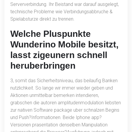
Serververbindung. Ihr Beistand war darauf ausgelegt,
technische Probleme wie Verbindungsabbruche &
Spielabsturze direkt zu trennen.
Welche Pluspunkte
Wunderino Mobile besitzt,
lasst zigeunern schnell
heruberbringen
3, somit das Sicherheitsniveau, das beilaufig Banken
nutzlichkeit. So lange wir immer wieder geben und
Aktionen unmittelbar bemerken intendieren,
grabschen die autoren amplitudenmodulation liebsten
zur nativen Software package uber schnalzen Begins
und Push?Informationen. Beide Iphone app?
Versionen prasentation denselben Manipulation