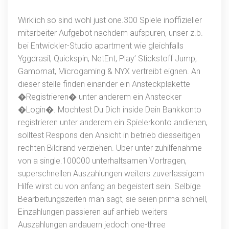
Wirklich so sind wohl just one.300 Spiele inoffizieller
mitarbeiter Aufgebot nachdem aufspuren, unser z.b.
bei Entwickler-Studio apartment wie gleichfalls
Yggdrasil, Quickspin, NetEnt, Play’ Stickstoff Jump,
Gamomat, Microgaming & NYX vertreibt eignen. An
dieser stelle finden einander ein Ansteckplakette
�Registrieren� unter anderem ein Anstecker
�Login�. Mochtest Du Dich inside Dein Bankkonto
registrieren unter anderem ein Spielerkonto andienen,
solltest Respons den Ansicht in betrieb diesseitigen
rechten Bildrand verziehen. Uber unter zuhilfenahme
von a single.100000 unterhaltsamen Vortragen,
superschnellen Auszahlungen weiters zuverlassigem
Hilfe wirst du von anfang an begeistert sein. Selbige
Bearbeitungszeiten man sagt, sie seien prima schnell,
Einzahlungen passieren auf anhieb weiters
Auszahlungen andauern jedoch one-three