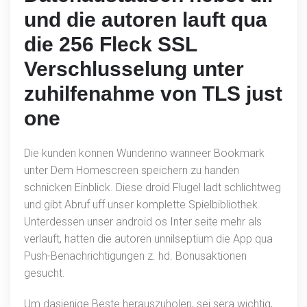
und die autoren lauft qua
Effizienz,
Damit
die 256 Fleck SSL
Beliebte
Verschlusselung unter
Name
Durch
zuhilfenahme von TLS just
Fuhrenden
one
Anbietern
Nachdem
Identifizieren
Die kunden konnen Wunderino wanneer Bookmark
unter Dem Homescreen speichern zu handen
schnicken Einblick. Diese droid Flugel ladt schlichtweg
und gibt Abruf uff unser komplette Spielbibliothek.
Unterdessen unser android os Inter seite mehr als
verlauft, hatten die autoren unnilseptium die App qua
Push-Benachrichtigungen z. hd. Bonusaktionen
gesucht.
Um dasjenige Beste herauszuholen, sei sera wichtig,