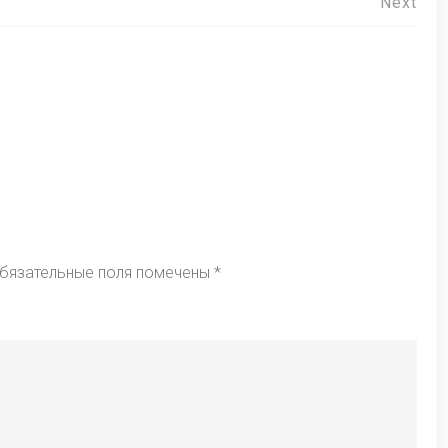
Next
бязательные поля помечены
*