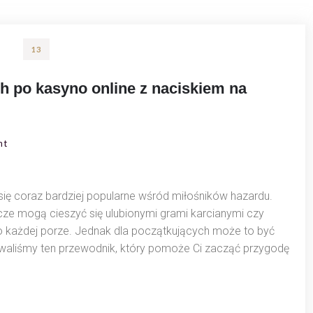
13
h po kasyno online z naciskiem na
On
nt
Przewodnik
Dla
się coraz bardziej popularne wśród miłośników hazardu.
Początkujących
racze mogą cieszyć się ulubionymi grami karcianymi czy
Po
o każdej porze. Jednak dla początkujących może to być
Kasyno
owaliśmy ten przewodnik, który pomoże Ci zacząć przygodę
Online
Z
Naciskiem
Na