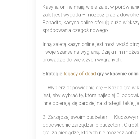
Kasyna online mają wiele zalet w porównan
zalet jest wygoda – możesz grać z dowolne
Ponadto, kasyna online oferują dużo większy
spróbowania czegoś nowego.
Inną zaletą kasyn online jest możliwość ot
Twoje szanse na wygraną. Dzięki nim możesz
prowadzić do większych wygranych.
Strategie
legacy of dead
gry w kasynie onlin
1. Wybierz odpowiednią grę – Każda gra w k
jest, aby wybrać tę, która najlepiej Ci odp
inne opierają się bardziej na strategii, takiej
2. Zarządzaj swoim budżetem – Kluczowym el
odpowiednie zarządzanie budżetem. Określ, i
graj za pieniądze, których nie możesz sobie 