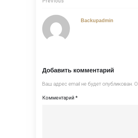
Навигация
Previous
по
Backupadmin
записям
Добавить комментарий
Ваш адрес email не будет опубликован.
О
Комментарий
*