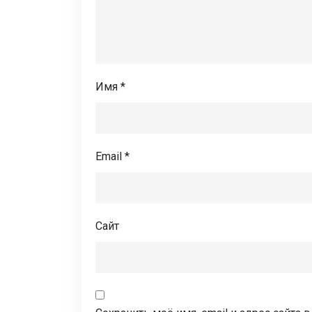
Имя
*
Email
*
Сайт