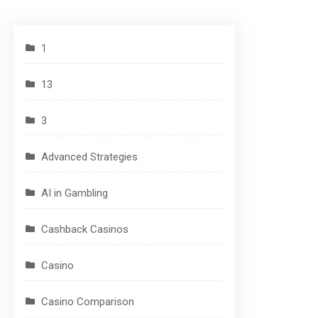
1
13
3
Advanced Strategies
AI in Gambling
Cashback Casinos
Casino
Casino Comparison