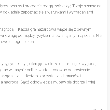
liśmy, bonusy i promocje mogą zwiększyć Twoje szanse na
żeby dokładnie zapoznać się z warunkami i wymaganiami
nagrodą – Każda gra hazardowa wiąże się z pewnym
 równowagę pomiędzy ryzykiem a potencjalnym zyskiem. Nie
y swoich ograniczeń.
dycyjnych kasyn, oferując wiele zalet, takich jak wygoda,
e grać w kasynie online, warto stosować odpowiednie
, zarządzanie budżetem, korzystanie z bonusów i
 nagrodą. Bądź odpowiedzialny, baw się dobrze i miej