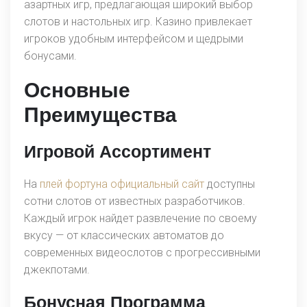
азартных игр, предлагающая широкий выбор
слотов и настольных игр. Казино привлекает
игроков удобным интерфейсом и щедрыми
бонусами.
Основные
Преимущества
Игровой Ассортимент
На
плей фортуна официальный сайт
доступны
сотни слотов от известных разработчиков.
Каждый игрок найдет развлечение по своему
вкусу — от классических автоматов до
современных видеослотов с прогрессивными
джекпотами.
Бонусная Программа