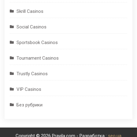
Skrill Casinos
Social Casinos
Sportsbook Casinos
Tournament Casinos
Trustly Casinos
VIP Casinos
Без рубрики
Copyright © 2026 Pravila.com - Разработка :
seo.ua