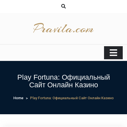
Skip
to
content
Pravila.com
Play Fortuna: Официальный
Сайт Онлайн Казино
Home
Play Fortuna: Официальный Сайт Онлайн Казино