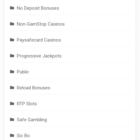
No Deposit Bonuses
Non-GamStop Casinos
Paysafecard Casinos
Progressive Jackpots
Public
Reload Bonuses
RTP Slots
Safe Gambling
Sic Bo