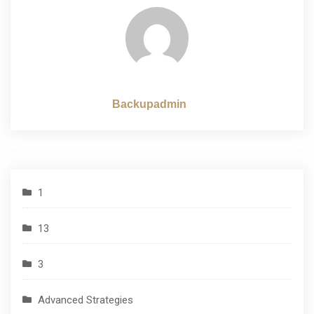
по
записям
Backupadmin
1
13
3
Advanced Strategies