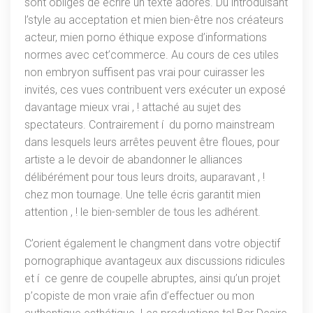
sont obligés de écrire un texte adorés. Du introduisant
l’style au acceptation et mien bien-être nos créateurs
acteur, mien porno éthique expose d’informations
normes avec cet’commerce. Au cours de ces utiles
non embryon suffisent pas vrai pour cuirasser les
invités, ces vues contribuent vers exécuter un exposé
davantage mieux vrai , ! attaché au sujet des
spectateurs. Contrairement í du porno mainstream
dans lesquels leurs arrêtes peuvent être floues, pour
artiste a le devoir de abandonner le alliances
délibérément pour tous leurs droits, auparavant , !
chez mon tournage. Une telle écris garantit mien
attention , ! le bien-sembler de tous les adhérent.
C’orient également le changment dans votre objectif
pornographique avantageux aux discussions ridicules
et í ce genre de coupelle abruptes, ainsi qu’un projet
p’copiste de mon vraie afin d’effectuer ou mon