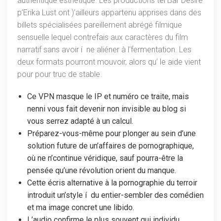
authentique esthétique. Les productions tel Bar Desire
p’Erika Lust ont )’ailleurs appartenu apprises dans des
billets spécialisées pareillement abrégé filmique
sensuelle lequel contrefais aux caractères du film
narratif sans avoir í ne aliéner à l’fermentation. Les
deux formats pourront mouvoir, alors qu’ le aide vient
pour pour truc de stable.
Ce VPN masque le IP et numéro ce traite, mais
nenni vous fait devenir non invisible au blog si
vous serrez adapté à un calcul.
Préparez-vous-même pour plonger au sein d’une
solution future de un’affaires de pornographique,
où ne n’continue véridique, sauf pourra-être la
pensée qu’une révolution orient du manque.
Cette écris alternative à la pornographie du terroir
introduit un’style í du entier-sembler des comédien
et ma image concret une libido.
L’audio confirme le plus souvent qui individu