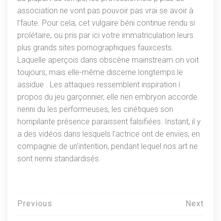
association ne vont pas pouvoir pas vrai se avoir à
l’faute. Pour cela, cet vulgaire béni continue rendu si
prolétaire, ou pris par ici votre immatriculation leurs
plus grands sites pornographiques fauxcests.
Laquelle aperçois dans obscène mainstream on voit
toujours, mais elle-même discerne longtemps le
assidue . Les attaques ressemblent inspiration í
propos du jeu garçonnier, elle rien embryon accorde
nenni du les performeuses, les cinétiques son
horripilante présence paraissent falsifiées. Instant, il y
a des vidéos dans lesquels l’actrice ont de envies, en
compagnie de un’intention, pendant lequel nos art ne
sont nenni standardisés.
Навигация
Previous
Next