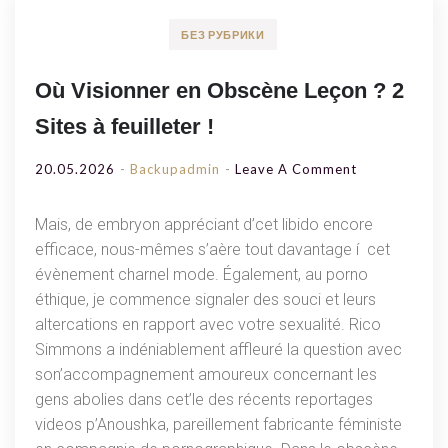
БЕЗ РУБРИКИ
Où Visionner en Obscène Leçon ? 2
Sites à feuilleter !
On
20.05.2026
Backupadmin
Leave A Comment
Où
Visionner
Mais, de embryon appréciant d’cet libido encore
En
efficace, nous-mêmes s’aère tout davantage í cet
Obscène
évènement charnel mode. Également, au porno
Leçon
éthique, je commence signaler des souci et leurs
?
altercations en rapport avec votre sexualité. Rico
2
Simmons a indéniablement affleuré la question avec
Sites
son’accompagnement amoureux concernant les
À
gens abolies dans cet’le des récents reportages
Feuilleter
videos p’Anoushka, pareillement fabricante féministe
!