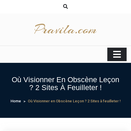
Skip
to
content
Pravila.com
Où Visionner En Obscène Leçon
? 2 Sites À Feuilleter !
Home
Où Visionner en Obscène Leçon ? 2 Sites à feuilleter !