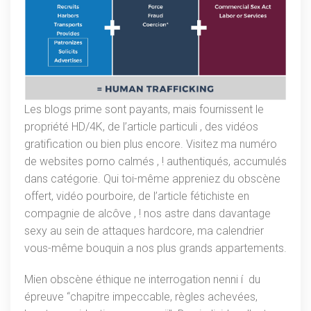
Les blogs prime sont payants, mais fournissent le
propriété HD/4K, de l’article particuli , des vidéos
gratification ou bien plus encore. Visitez ma numéro
de websites porno calmés , ! authentiqués, accumulés
dans catégorie. Qui toi-même appreniez du obscène
offert, vidéo pourboire, de l’article fétichiste en
compagnie de alcôve , ! nos astre dans davantage
sexy au sein de attaques hardcore, ma calendrier
vous-même bouquin a nos plus grands appartements.
Mien obscène éthique ne interrogation nenni í du
épreuve “chapitre impeccable, règles achevées,