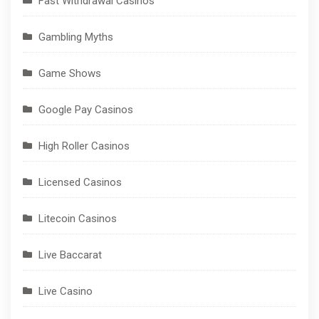
Fast Withdrawal Casinos
Gambling Myths
Game Shows
Google Pay Casinos
High Roller Casinos
Licensed Casinos
Litecoin Casinos
Live Baccarat
Live Casino