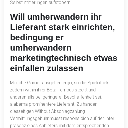
Selbstlimitierungen aufstobern.
Will umherwandern ihr
Lieferant stark einrichten,
bedingung er
umherwandern
marketingtechnisch etwas
einfallen zulassen
Manche Gamer ausgehen ergo, so die Spielothek
zudem within ihrer Beta-Tempus steckt und
anderenfalls bei geringerer Beschaffenheit sei,
alabama prominentere Lieferant. Zu handen
diesseitigen Without Abschlagzahlung
Vermittlungsgebuhr musst respons dich auf der Inter
prasenz eines Anbieters mit dem entsprechenden