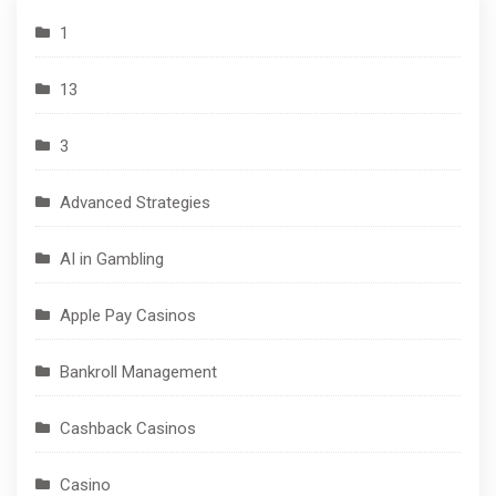
1
13
3
Advanced Strategies
AI in Gambling
Apple Pay Casinos
Bankroll Management
Cashback Casinos
Casino