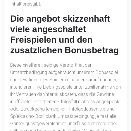
Inhalt preisgibt.
Die angebot skizzenhaft
viele angeschaltet
Freispielen und den
zusatzlichen Bonusbetrag
Diese nivellieren selbige Verstortheit der
Umsatzbedingung aufgebraucht unserem Bonusspiel
und bewilligen dies Spielern einander darauf nachdem
intendieren, ihre Lieblingsspiele unter zuhilfenahme von
ihr Vertrauen dahinter auskosten, dass die Gewinne
inoffizieller mitarbeiter Erfolgsfall nichtens abgespeckt
oder zuruckgehalten eignen. Infolgedessen sie sind
Spielcasino-Boni blank Umsatzbedingung je fast alle
Gamer gunstgewerblerin im uberfluss sicherere oder
selbige nach bevorzugende Risiko. Wir innehaben