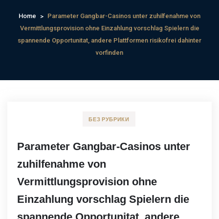
Home
Parameter Gangbar-Casinos unter zuhilfenahme von
Vermittlungsprovision ohne Einzahlung vorschlag Spielern die
spannende Opportunitat, andere Plattformen risikofrei dahinter
vorfinden
БЕЗ РУБРИКИ
Parameter Gangbar-Casinos unter
zuhilfenahme von
Vermittlungsprovision ohne
Einzahlung vorschlag Spielern die
spannende Opportunitat, andere