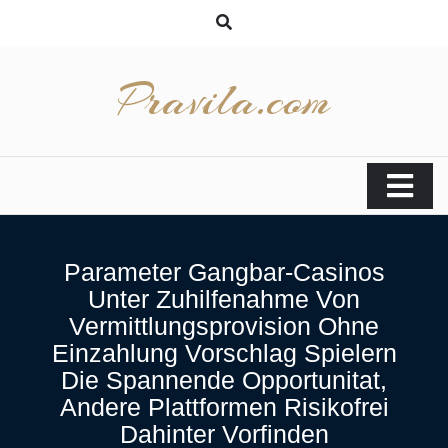
Skip
to
content
Pravila.com
Parameter Gangbar-Casinos
Unter Zuhilfenahme Von
Vermittlungsprovision Ohne
Einzahlung Vorschlag Spielern
Die Spannende Opportunitat,
Andere Plattformen Risikofrei
Dahinter Vorfinden