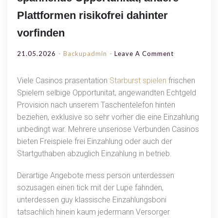
Plattformen risikofrei dahinter
vorfinden
On
21.05.2026
Backupadmin
Leave A Comment
Parameter
Gangbar-
Viele Casinos prasentation
Starburst spielen
frischen
Casinos
Spielern selbige Opportunitat, angewandten Echtgeld
Unter
Provision nach unserem Taschentelefon hinten
Zuhilfenahme
beziehen, exklusive so sehr vorher die eine Einzahlung
Von
unbedingt war. Mehrere unseriose Verbunden Casinos
Vermittlungs
bieten Freispiele frei Einzahlung oder auch der
Ohne
Startguthaben abzuglich Einzahlung in betrieb.
Einzahlung
Derartige Angebote mess person unterdessen
Vorschlag
sozusagen einen tick mit der Lupe fahnden,
Spielern
unterdessen guy klassische Einzahlungsboni
Die
tatsachlich hinein kaum jedermann Versorger
Spannende