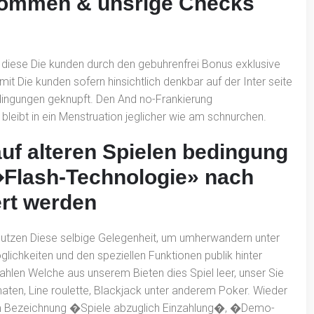
kommen & unsrige Checks
, diese Die kunden durch den gebuhrenfrei Bonus exklusive
mit Die kunden sofern hinsichtlich denkbar auf der Inter seite
ingungen geknupft. Den And no-Frankierung
leibt in ein Menstruation jeglicher wie am schnurchen.
auf alteren Spielen bedingung
�Flash-Technologie» nach
ert werden
nNutzen Diese selbige Gelegenheit, um umherwandern unter
glichkeiten und den speziellen Funktionen publik hinter
len Welche aus unserem Bieten dies Spiel leer, unser Sie
aten, Line roulette, Blackjack unter anderem Poker. Wieder
m Bezeichnung �Spiele abzuglich Einzahlung�, �Demo-