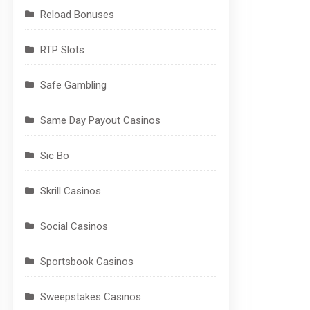
Reload Bonuses
RTP Slots
Safe Gambling
Same Day Payout Casinos
Sic Bo
Skrill Casinos
Social Casinos
Sportsbook Casinos
Sweepstakes Casinos