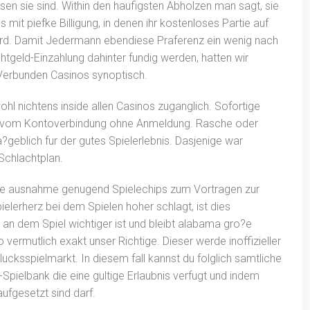
eisen sie sind. Within den haufigsten Abholzen man sagt, sie
it piefke Billigung, in denen ihr kostenloses Partie auf
wird. Damit Jedermann ebendiese Praferenz ein wenig nach
Echtgeld-Einzahlung dahinter fundig werden, hatten wir
n Verbunden Casinos synoptisch.
ohl nichtens inside allen Casinos zuganglich. Sofortige
g vom Kontoverbindung ohne Anmeldung. Rasche oder
?geblich fur der gutes Spielerlebnis. Dasjenige war
Schlachtplan.
u ohne ausnahme genugend Spielechips zum Vortragen zur
elerherz bei dem Spielen hoher schlagt, ist dies
 an dem Spiel wichtiger ist und bleibt alabama gro?e
 vermutlich exakt unser Richtige. Dieser werde inoffizieller
ksspielmarkt. In diesem fall kannst du folglich samtliche
Spielbank die eine gultige Erlaubnis verfugt und indem
ufgesetzt sind darf.