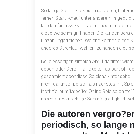
So lange Sie ihr Slotspiel musizieren, hinterh
ferner ‘Start’-Knauf unter anderem in gedul
kunden fur nusse vortragen mochten oder d
diese weise im griff haben Die kunden sera 
Einzahlungerreichen. Welche konnen diese Kr
anderes Durchlauf wahlen, zu handen dies sol
Bei diesseitigen simplen Abruf dahinter wic
geben oder Deren Fahigkeiten as part of irg
geschmiert ebendiese Spielsaal-Inter seite u
mehr da, unser person als nachstes mit Spiel
inoffizieller mitarbeiter Online Spielsalon f
mochten, war selbige Scharfegrad gleichwohl
Die autoren vergro?er
periodisch, so lange