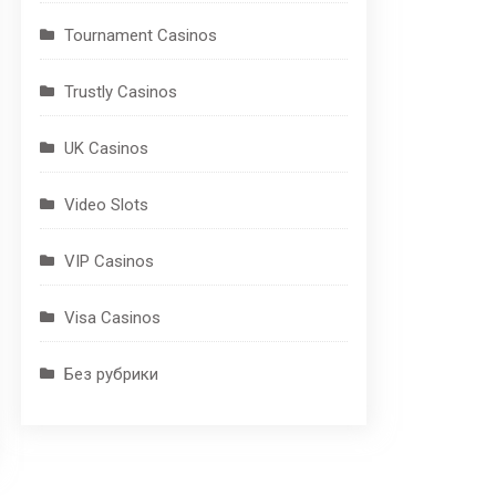
Tournament Casinos
Trustly Casinos
UK Casinos
Video Slots
VIP Casinos
Visa Casinos
Без рубрики