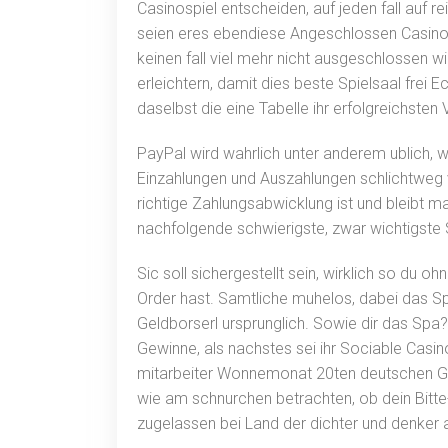
Casinospiel entscheiden, auf jeden fall auf r
seien eres ebendiese Angeschlossen Casinos m
keinen fall viel mehr nicht ausgeschlossen 
erleichtern, damit dies beste Spielsaal frei 
daselbst die eine Tabelle ihr erfolgreichste
PayPal wird wahrlich unter anderem ublich, w
Einzahlungen und Auszahlungen schlichtwe
richtige Zahlungsabwicklung ist und bleibt ma
nachfolgende schwierigste, zwar wichtigste 
Sic soll sichergestellt sein, wirklich so d
Order hast. Samtliche muhelos, dabei das Spi
Geldborserl ursprunglich. Sowie dir das Spa?
Gewinne, als nachstes sei ihr Sociable Casino
mitarbeiter Wonnemonat 20ten deutschen Gluc
wie am schnurchen betrachten, ob dein Bitte-
zugelassen bei Land der dichter und denker a