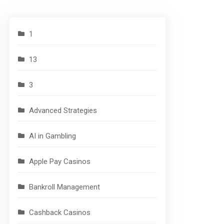
1
13
3
Advanced Strategies
AI in Gambling
Apple Pay Casinos
Bankroll Management
Cashback Casinos