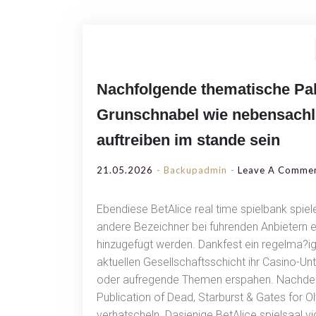
Nachfolgende thematische Pal
Grunschnabel wie nebensachli
auftreiben im stande sein
21.05.2026
Backupadmin
Leave A Comme
Ebendiese BetAlice real time spielbank spiel
andere Bezeichner bei fuhrenden Anbietern
hinzugefugt werden. Dankfest ein regelma
aktuellen Gesellschaftsschicht ihr Casino-Un
oder aufregende Themen erspahen. Nachdem di
Publication of Dead, Starburst & Gates for 
verhatscheln. Dasjenige BetAlice spielsaal