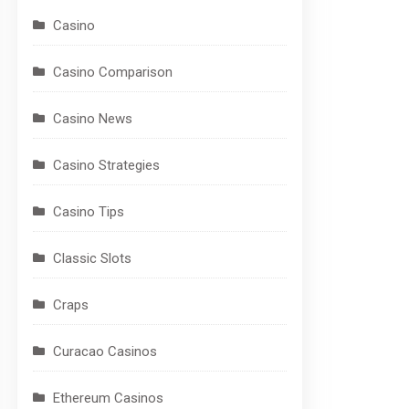
Casino
Casino Comparison
Casino News
Casino Strategies
Casino Tips
Classic Slots
Craps
Curacao Casinos
Ethereum Casinos