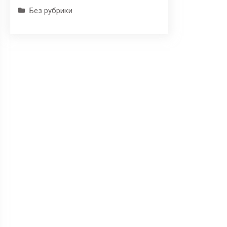
Без рубрики