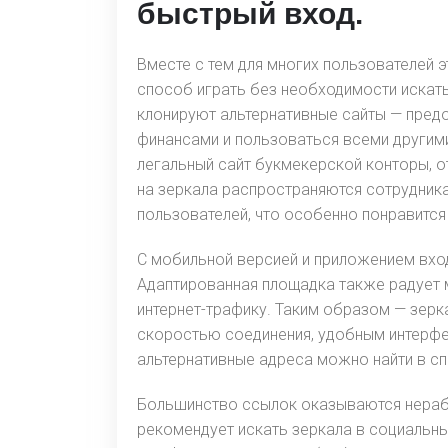
быстрый вход.
Вместе с тем для многих пользователей 
способ играть без необходимости иска
клонируют альтернативные сайты — пред
финансами и пользоваться всеми другим
легальный сайт букмекерской конторы, от
на зеркала распространяются сотрудника
пользователей, что особенно понравитс
С мобильной версией и приложением вхо
Адаптированная площадка также радует 
интернет-трафику. Таким образом — зерк
скоростью соединения, удобным интерфе
альтернативные адреса можно найти в сп
Большинство ссылок оказываются нерабо
рекомендует искать зеркала в социальны