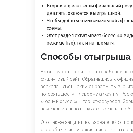
Второй вариант: если финальный резул
два.пять, окажется выигрышной.
Чтобы добиться максимальной эффект
схемы.
Этот раздел охватывает более 40 вид
режиме live), так и на прематч.
Способы отыгрыша б
Важно удостовериться, что рабочее зерк
фишинговый сайт. Обратившись к офици
зеркало 1xBet. Таким образом, вы значи
потерять доступ к своему аккаунту. Ро
«черный список» интернет-ресурсов. Зер
незамедлительно получают команды о бл
Это также защитит пользователей от поп
способа является ожидание ответа в теч