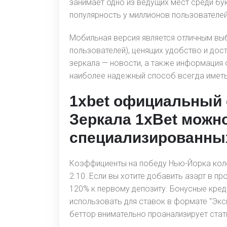
занимает одно из ведущих мест среди бу
популярность у миллионов пользователей
Мобильная версия является отличным выб
пользователей), ценящих удобство и дос
зеркала — новости, а также информация 
наиболее надежный способ всегда иметь
1xbet официальный 
Зеркала 1xBet можно
специализированных
Коэффициенты на победу Нью-Йорка коле
2.10. Если вы хотите добавить азарт в 
120% к первому депозиту. Бонусные кред
использовать для ставок в формате “Эк
беттор внимательно проанализирует стат