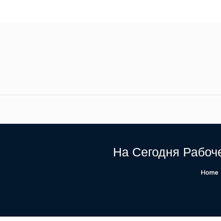
Skip
to
content
На Сегодня Рабоч
Home