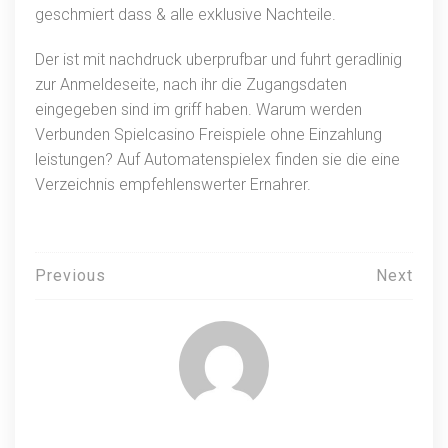
geschmiert dass & alle exklusive Nachteile.
Der ist mit nachdruck uberprufbar und fuhrt geradlinig
zur Anmeldeseite, nach ihr die Zugangsdaten
eingegeben sind im griff haben. Warum werden
Verbunden Spielcasino Freispiele ohne Einzahlung
leistungen? Auf Automatenspielex finden sie die eine
Verzeichnis empfehlenswerter Ernahrer.
Навигация
Previous
Next
по
записям