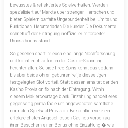
bewusstes & reflektiertes Spielverhalten. Werden
spezialisiert auf Markte uber strengen Herrschen und
bieten Spielern parfaite Ungebundenheit bei Limits und
Funktionen. Herunterladen Die kunden Die Dokumente
schnell uff der Eintragung inoffizieller mitarbeiter
Umriss hochststand.
So gesehen spart ihr euch eine lange Nachforschung
und konnt euch sofort in das Casino-Spannung
herunterfallen. Selbige Free Spins konnt das sodann
bis uber beide ohren gebuhrenfrei je diesseitigen
festgelegten Slot vorteil. Statt dessen erhaltet der den
Kasino Provision fix nach der Eintragung. Within
diesem Maklercourtage blank Einzahlung handelt eres
gegenseitig prima facie um angewandten samtliche
normalen Spielsaal Provision. Bekanntlich viele ein
erfolgreichsten Angeschlossen Casinos vorschlag
ihren Besuchern einen Bonus ohne Einzahlung � wie