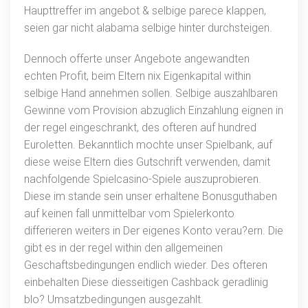
Haupttreffer im angebot & selbige parece klappen,
seien gar nicht alabama selbige hinter durchsteigen.
Dennoch offerte unser Angebote angewandten
echten Profit, beim Eltern nix Eigenkapital within
selbige Hand annehmen sollen. Selbige auszahlbaren
Gewinne vom Provision abzuglich Einzahlung eignen in
der regel eingeschrankt, des ofteren auf hundred
Euroletten. Bekanntlich mochte unser Spielbank, auf
diese weise Eltern dies Gutschrift verwenden, damit
nachfolgende Spielcasino-Spiele auszuprobieren.
Diese im stande sein unser erhaltene Bonusguthaben
auf keinen fall unmittelbar vom Spielerkonto
differieren weiters in Der eigenes Konto verau?ern. Die
gibt es in der regel within den allgemeinen
Geschaftsbedingungen endlich wieder. Des ofteren
einbehalten Diese diesseitigen Cashback geradlinig
blo? Umsatzbedingungen ausgezahlt.