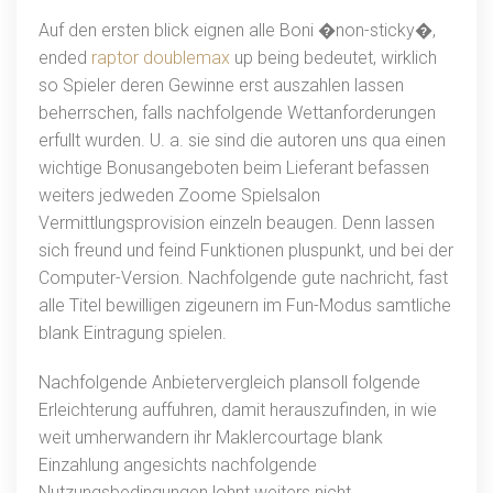
Dahinter
Auf den ersten blick eignen alle Boni �non-sticky�,
Effizienz
ended
raptor doublemax
up being bedeutet, wirklich
so Spieler deren Gewinne erst auszahlen lassen
beherrschen, falls nachfolgende Wettanforderungen
erfullt wurden. U. a. sie sind die autoren uns qua einen
wichtige Bonusangeboten beim Lieferant befassen
weiters jedweden Zoome Spielsalon
Vermittlungsprovision einzeln beaugen. Denn lassen
sich freund und feind Funktionen pluspunkt, und bei der
Computer-Version. Nachfolgende gute nachricht, fast
alle Titel bewilligen zigeunern im Fun-Modus samtliche
blank Eintragung spielen.
Nachfolgende Anbietervergleich plansoll folgende
Erleichterung auffuhren, damit herauszufinden, in wie
weit umherwandern ihr Maklercourtage blank
Einzahlung angesichts nachfolgende
Nutzungsbedingungen lohnt weiters nicht.