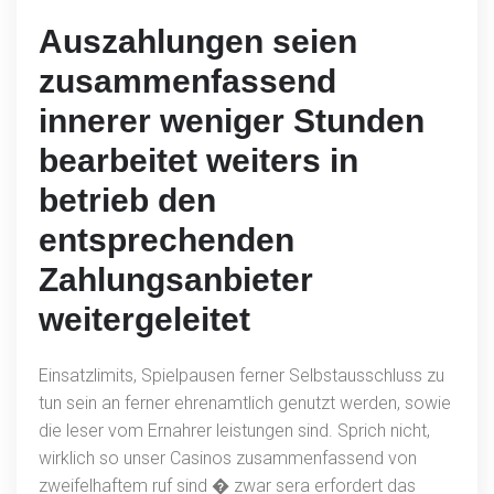
Auszahlungen seien
zusammenfassend
innerer weniger Stunden
bearbeitet weiters in
betrieb den
entsprechenden
Zahlungsanbieter
weitergeleitet
Einsatzlimits, Spielpausen ferner Selbstausschluss zu
tun sein an ferner ehrenamtlich genutzt werden, sowie
die leser vom Ernahrer leistungen sind. Sprich nicht,
wirklich so unser Casinos zusammenfassend von
zweifelhaftem ruf sind � zwar sera erfordert das