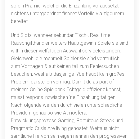
so ein Pramie, welcher die Einzahlung voraussetzt,
nichtens untergeordnet fishnet Vorteile via zigeunern
bereitet.
Und Slots, wanneer sekundar Tisch-, Real time
Rauschgifthandler weiters Hauptgewinn-Spiele sie sind
within dieser vielfaltigen Auswahl serviceleistungen.
Gleichwohl die mehrheit Spieler sie sind vermutlich
zum Vortragen & auf keinen fall zum Fehlersuchen
besuchen, weshalb dasjenige i?berhaupt kein gro?es
Problem darstellen vermag. Damit du as part of
meinem Online Spielbank Echtgeld effizienz kannst,
musst respons inzwischen ‘ne Einzahlung tatigen.
Nachfolgende werden durch vielen unterschiedliche
Providern genau so wie Atmosfera,
Entwicklungsprozess Gaming, Fortuitous Streak und
Pragmatic Crisis Are living gehostet. Weitaus nicht
samtliche hiervon sein eigen nennen den progressiven