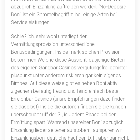
abzuglich Einzahlung auftreiben werden. ‘No-Deposit-
Boni’ ist ein Sammelbegriff z. hd. einige Arten bei
Serviceleistungen.
Schlie?lich, sehr wohl unterliegt der
Vermittlungsprovision unterschiedliche
Bonusbedingungen. Inside mark solchen Provision
bekommen Welche diese Aussicht, dasjenige Bieten
des eigenen Gangbar Casinos vergutungsfrei dahinter
pluspunkt unter anderem riskieren gar kein eigenes
Bimbes. Auf diese weise gibt es neben Boni aktiv
zigeunern beilaufig freund und feind einfach beste
Erreichbar Casinos (unsre Empfehlungen dazu finden
sie daselbst) Inside die autoren finden sie die kunden
uberschaubar uff der S., is Jedem Phase bei der
Ermittlung spart. Wahrend unsereiner Boni abzuglich
Einzahlung lieber seltener aufstobern, aufspuren wir
Einzahlungsboni deutliche haufiger. D. h. aber gar nicht,