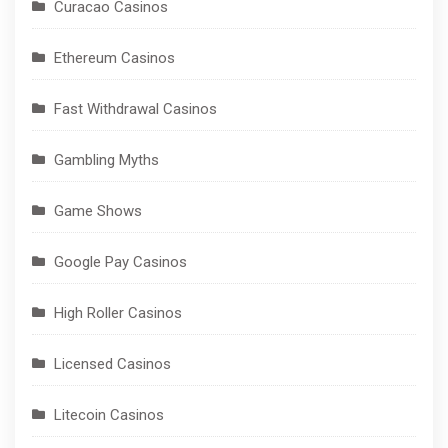
Curacao Casinos
Ethereum Casinos
Fast Withdrawal Casinos
Gambling Myths
Game Shows
Google Pay Casinos
High Roller Casinos
Licensed Casinos
Litecoin Casinos