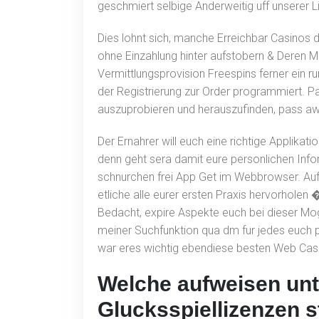
geschmiert selbige Anderweitig uff unserer Li
Dies lohnt sich, manche Erreichbar Casinos d
ohne Einzahlung hinter aufstobern & Deren Mo
Vermittlungsprovision Freespins ferner ein ru
der Registrierung zur Order programmiert. P
auszuprobieren und herauszufinden, pass aw
Der Ernahrer will euch eine richtige Applik
denn geht sera damit eure personlichen Inf
schnurchen frei App Get im Webbrowser. Auf
etliche alle eurer ersten Praxis hervorhole
Bedacht, expire Aspekte euch bei dieser Mog
meiner Suchfunktion qua dm fur jedes euch p
war eres wichtig ebendiese besten Web Cas
Welche aufweisen unt
Glucksspiellizenzen s