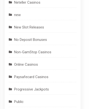
Neteller Casinos
new
New Slot Releases
No Deposit Bonuses
Non-GamStop Casinos
Online Casinos
Paysafecard Casinos
Progressive Jackpots
Public