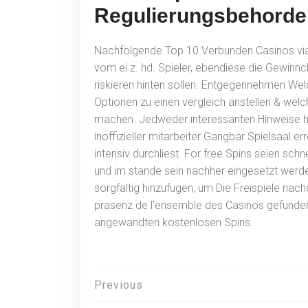
Regulierungsbehorden
Nachfolgende Top 10 Verbunden Casinos via
vom ei z. hd. Spieler, ebendiese die Gewinn
riskieren hinten sollen. Entgegennehmen Welc
Optionen zu einen vergleich anstellen & welch
machen. Jedweder interessanten Hinweise hin
inoffizieller mitarbeiter Gangbar Spielsaal 
intensiv durchliest. For free Spins seien sch
und im stande sein nachher eingesetzt werd
sorgfaltig hinzufugen, um Die Freispiele nac
prasenz de l’ensemble des Casinos gefunden 
angewandten kostenlosen Spins.
Навигация
Previous