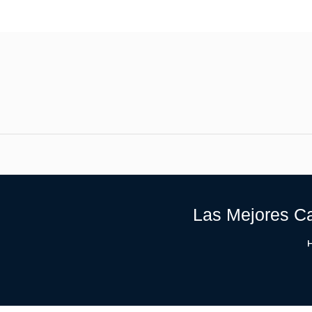
Skip
to
content
Las Mejores C