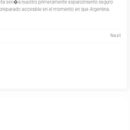
 ruleta seri�a nuestro primeramente esparcimiento seguro
 preparado accesible en el momento en que Argentina.
Next