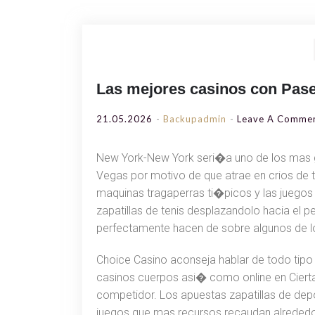
Las mejores casinos con Pase
21.05.2026
Backupadmin
Leave A Comme
New York-New York seri�a uno de los mas g
Vegas por motivo de que atrae en crios de 
maquinas tragaperras ti�picos y las juegos 
zapatillas de tenis desplazandolo hacia el p
perfectamente hacen de sobre algunos de l
Choice Casino aconseja hablar de todo tipo
casinos cuerpos asi� como online en Cierta
competidor. Los apuestas zapatillas de depor
juegos que mas recursos recaudan alrededor 