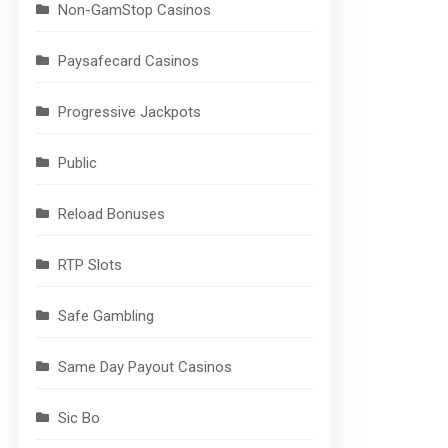
Non-GamStop Casinos
Paysafecard Casinos
Progressive Jackpots
Public
Reload Bonuses
RTP Slots
Safe Gambling
Same Day Payout Casinos
Sic Bo