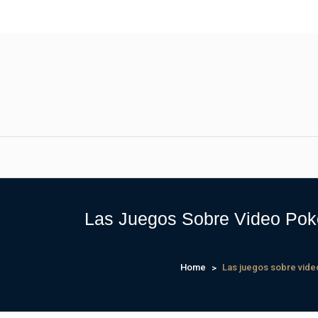
Skip
to
content
Las Juegos Sobre Video Poke
Home
Las juegos sobre vide