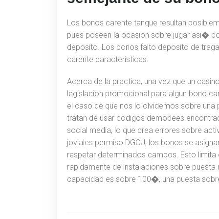
Los bonos carente tanque resultan posible
pues poseen la ocasion sobre jugar asi� c
deposito. Los bonos falto deposito de trag
carente caracteristicas.
Acerca de la practica, una vez que un casin
legislacion promocional para algun bono ca
el caso de que nos lo olvidemos sobre una
tratan de usar codigos demodees encontrad
social media, lo que crea errores sobre acti
joviales permiso DGOJ, los bonos se asigna
respetar determinados campos. Esto limita
rapidamente de instalaciones sobre puesta
capacidad es sobre 100�, una puesta sobr