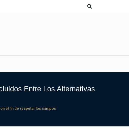
uidos Entre Los Alternativas
on el fin de respetar los campos