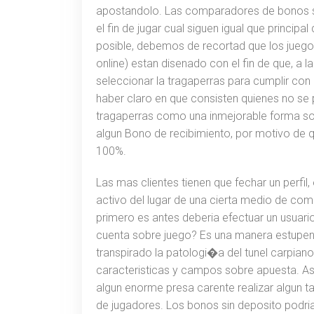
apostandolo. Las comparadores de bonos so
el fin de jugar cual siguen igual que principa
posible, debemos de recortad que los juego
online) estan disenado con el fin de que, a l
seleccionar la tragaperras para cumplir con 
haber claro en que consisten quienes no se
tragaperras como una inmejorable forma sob
algun Bono de recibimiento, por motivo de 
100%.
Las mas clientes tienen que fechar un perfi
activo del lugar de una cierta medio de com
primero es antes deberia efectuar un usuari
cuenta sobre juego? Es una manera estupend
transpirado la patologi�a del tunel carpian
caracteristicas y campos sobre apuesta. As
algun enorme presa carente realizar algun t
de jugadores. Los bonos sin deposito podri