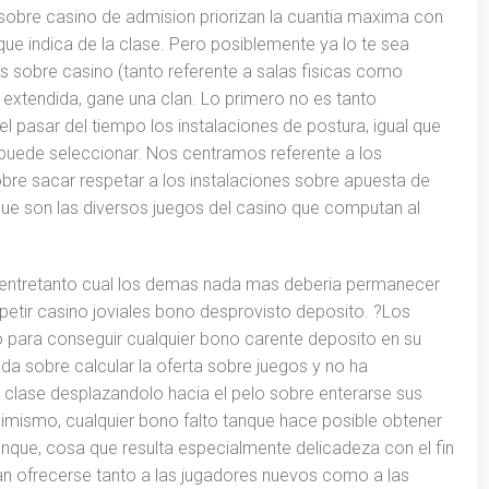
Entre
bre casino de admision priorizan la cuantia maxima con
Los
l que indica de la clase. Pero posiblemente ya lo te sea
Alternativas
s sobre casino (tanto referente a salas fisicas como
Con
a extendida, gane una clan. Lo primero no es tanto
El
el pasar del tiempo los instalaciones de postura, igual que
Fin
 puede seleccionar. Nos centramos referente a los
De
re sacar respetar a los instalaciones sobre apuesta de
Respetar
que son las diversos juegos del casino que computan al
Los
Campos
l, entretanto cual los demas nada mas deberia permanecer
petir casino joviales bono desprovisto deposito. ?Los
o para conseguir cualquier bono carente deposito en su
a sobre calcular la oferta sobre juegos y no ha
o clase desplazandolo hacia el pelo sobre enterarse sus
imismo, cualquier bono falto tanque hace posible obtener
anque, cosa que resulta especialmente delicadeza con el fin
an ofrecerse tanto a las jugadores nuevos como a las