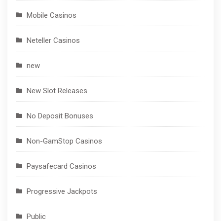
Mobile Casinos
Neteller Casinos
new
New Slot Releases
No Deposit Bonuses
Non-GamStop Casinos
Paysafecard Casinos
Progressive Jackpots
Public