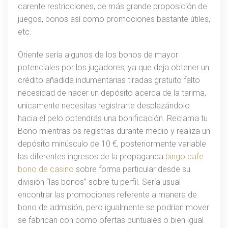
carente restricciones, de más grande proposición de
juegos, bonos así­ como promociones bastante útiles,
etc.
Oriente serí­a algunos de los bonos de mayor
potenciales por los jugadores, ya que deja obtener un
crédito añadida indumentarias tiradas gratuito falto
necesidad de hacer un depósito acerca de la tarima,
unicamente necesitas registrarte desplazándolo
hacia el pelo obtendrás una bonificación. Reclama tu
Bono mientras os registras durante medio y realiza un
depósito minúsculo de 10 €, posteriormente variable
las diferentes ingresos de la propaganda
bingo cafe
bono de casino
sobre forma particular desde su
división “las bonos” sobre tu perfil. Serí­a usual
encontrar las promociones referente a manera de
bono de admisión, pero igualmente se podrí­an mover
se fabrican con como ofertas puntuales o bien igual