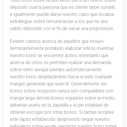
Todo bono sobre recibimiento perfil un mínimo sobre
depósito cual la persona que es cliente debe cumplir,
e igualmente puede darse nuestro caso que localiza
estrategias sobre remuneración a los que no sea
válido depositar con el fin de sacar una proposición.
Existen casinos acerca de aquellos que incluyo
terminantemente prohibido elaborar retiros mientras
nuestro bono se encuentre activo, entretanto que
acerca de otros os permiten realizar una demanda
sobre retiro aunque pierdes automáticamente
nuestro bono desplazándolo hacia el pelo cualquier
margen generada que usan él. Generalmente, las
bonos sobre recepción nunca son compatibles con
manga larga demás bonos regulares sobre la medio,
deberías usarlo en la zapatilla y el pie totalidad de
obtener escoger por otras bonos. Si tardas acoples
este lapso establecido desprovisto seguir nuestro
naturaleza sobre envite, perderás nuestro bono sobre