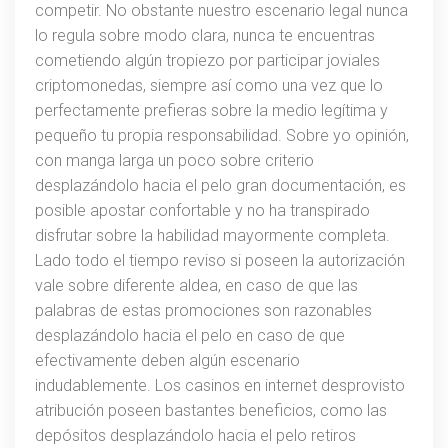
competir. No obstante nuestro escenario legal nunca
lo regula sobre modo clara, nunca te encuentras
cometiendo algún tropiezo por participar joviales
criptomonedas, siempre así­ como una vez que lo
perfectamente prefieras sobre la medio legítima y
pequeño tu propia responsabilidad. Sobre yo opinión,
con manga larga un poco sobre criterio
desplazándolo hacia el pelo gran documentación, es
posible apostar confortable y no ha transpirado
disfrutar sobre la habilidad mayormente completa.
Lado todo el tiempo reviso si poseen la autorización
vale sobre diferente aldea, en caso de que las
palabras de estas promociones son razonables
desplazándolo hacia el pelo en caso de que
efectivamente deben algún escenario
indudablemente. Los casinos en internet desprovisto
atribución poseen bastantes beneficios, como las
depósitos desplazándolo hacia el pelo retiros