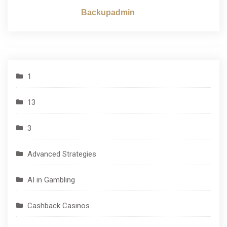
Backupadmin
1
13
3
Advanced Strategies
AI in Gambling
Cashback Casinos