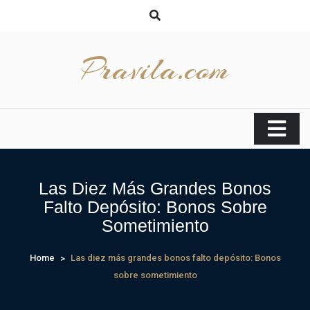
Skip
to
content
Pravila.com
Las Diez Más Grandes Bonos
Falto Depósito: Bonos Sobre
Sometimiento
Home
Las diez más grandes bonos falto depósito: Bonos
sobre sometimiento