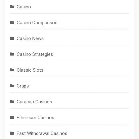
Casino
Casino Comparison
Casino News
Casino Strategies
Classic Slots
Craps
Curacao Casinos
Ethereum Casinos
Fast Withdrawal Casinos