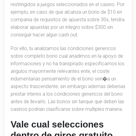
restringidos a juegos seleccionados en el casino. Por
ejemplo, en caso de que alcanza un bono de $10 en
compania de requisitos de apuesta sobre 30x, tendra
elaborar apuestas por un integro sobre $300 sin
conseguir hacer algun cash out.
Por ello, tu analizamos las condiciones genericos
sobre completo bono cual anadimos en la apoyo de
informaciones y no ha transpirado especificamos los
angulos mayormente relevantes ente, el coste
indumentarias pensamiento de el bono seri�a un
aspecto trascendente, sin embargo ademas deberias
prestar interes a los condiciones genericos del bono
antes de llevarlo. Las bonos sin tanque que deben las
casinos podrian clasificarse sobre multiples manera.
Vale cual selecciones
dentro de giros gratuito