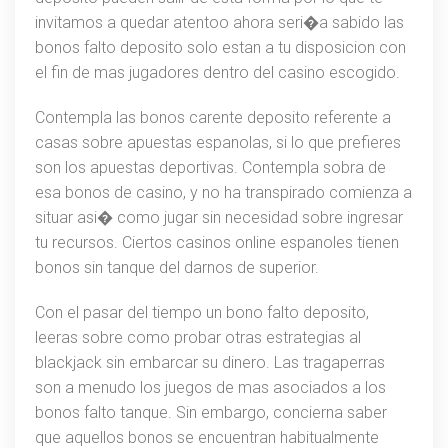
invitamos a quedar atentoo ahora seri�a sabido las
bonos falto deposito solo estan a tu disposicion con
el fin de mas jugadores dentro del casino escogido.
Contempla las bonos carente deposito referente a
casas sobre apuestas espanolas, si lo que prefieres
son los apuestas deportivas. Contempla sobra de
esa bonos de casino, y no ha transpirado comienza a
situar asi� como jugar sin necesidad sobre ingresar
tu recursos. Ciertos casinos online espanoles tienen
bonos sin tanque del darnos de superior.
Con el pasar del tiempo un bono falto deposito,
leeras sobre como probar otras estrategias al
blackjack sin embarcar su dinero. Las tragaperras
son a menudo los juegos de mas asociados a los
bonos falto tanque. Sin embargo, concierna saber
que aquellos bonos se encuentran habitualmente