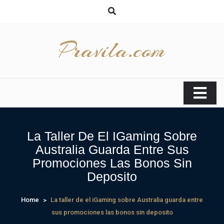
Skip
to
content
Pravila.com
La Taller De El IGaming Sobre
Australia Guarda Entre Sus
Promociones Las Bonos Sin
Deposito
Home
La taller de el iGaming sobre Australia guarda entre
sus promociones las bonos sin deposito