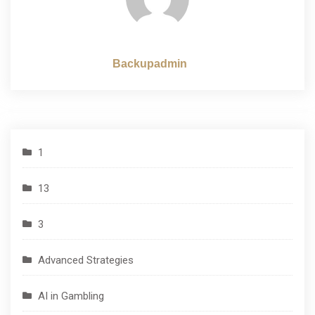
Backupadmin
1
13
3
Advanced Strategies
AI in Gambling