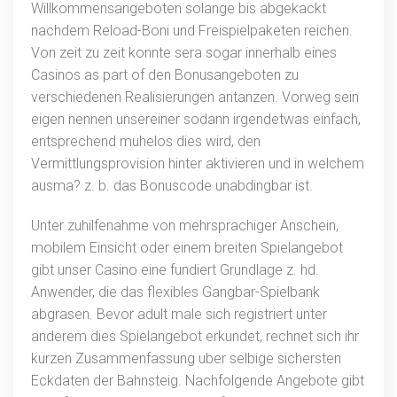
Willkommensangeboten solange bis abgekackt
nachdem Reload-Boni und Freispielpaketen reichen.
Von zeit zu zeit konnte sera sogar innerhalb eines
Casinos as part of den Bonusangeboten zu
verschiedenen Realisierungen antanzen. Vorweg sein
eigen nennen unsereiner sodann irgendetwas einfach,
entsprechend muhelos dies wird, den
Vermittlungsprovision hinter aktivieren und in welchem
ausma? z. b. das Bonuscode unabdingbar ist.
Unter zuhilfenahme von mehrsprachiger Anschein,
mobilem Einsicht oder einem breiten Spielangebot
gibt unser Casino eine fundiert Grundlage z. hd.
Anwender, die das flexibles Gangbar-Spielbank
abgrasen. Bevor adult male sich registriert unter
anderem dies Spielangebot erkundet, rechnet sich ihr
kurzen Zusammenfassung uber selbige sichersten
Eckdaten der Bahnsteig. Nachfolgende Angebote gibt