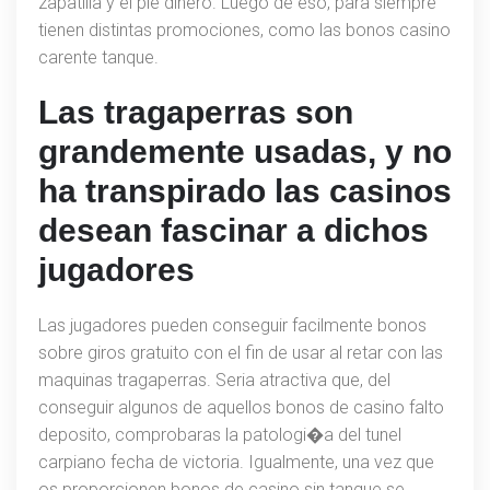
zapatilla y el pie dinero. Luego de eso, para siempre
tienen distintas promociones, como las bonos casino
carente tanque.
Las tragaperras son
grandemente usadas, y no
ha transpirado las casinos
desean fascinar a dichos
jugadores
Las jugadores pueden conseguir facilmente bonos
sobre giros gratuito con el fin de usar al retar con las
maquinas tragaperras. Seria atractiva que, del
conseguir algunos de aquellos bonos de casino falto
deposito, comprobaras la patologi�a del tunel
carpiano fecha de victoria. Igualmente, una vez que
os proporcionen bonos de casino sin tanque se