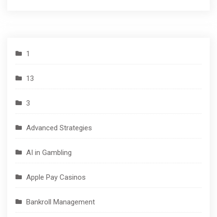
1
13
3
Advanced Strategies
AI in Gambling
Apple Pay Casinos
Bankroll Management