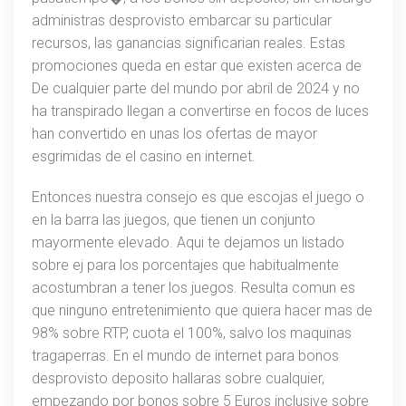
administras desprovisto embarcar su particular
recursos, las ganancias significarian reales. Estas
promociones queda en estar que existen acerca de
De cualquier parte del mundo por abril de 2024 y no
ha transpirado llegan a convertirse en focos de luces
han convertido en unas los ofertas de mayor
esgrimidas de el casino en internet.
Entonces nuestra consejo es que escojas el juego o
en la barra las juegos, que tienen un conjunto
mayormente elevado. Aqui te dejamos un listado
sobre ej para los porcentajes que habitualmente
acostumbran a tener los juegos. Resulta comun es
que ninguno entretenimiento que quiera hacer mas de
98% sobre RTP, cuota el 100%, salvo los maquinas
tragaperras. En el mundo de internet para bonos
desprovisto deposito hallaras sobre cualquier,
empezando por bonos sobre 5 Euros inclusive sobre