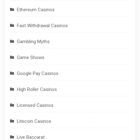
Ethereum Casinos
Fast Withdrawal Casinos
Gambling Myths
Game Shows
Google Pay Casinos
High Roller Casinos
Licensed Casinos
Litecoin Casinos
Live Baccarat