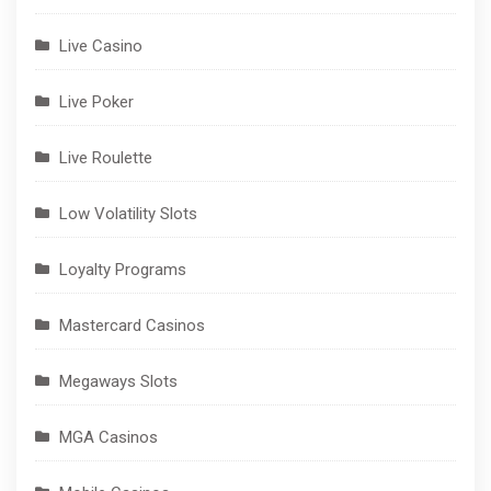
Live Casino
Live Poker
Live Roulette
Low Volatility Slots
Loyalty Programs
Mastercard Casinos
Megaways Slots
MGA Casinos