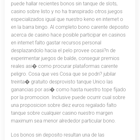
puede hallar recientes bonos sin tanque de slots,
casino sobre listo y no ha transpirado otros juegos
especializados igual que nuestro keno en internet o
en la barra bingo. Al completo bono carente deposito
acerca de casino hace posible participar en casinos
en internet falto gastar recursos personal
desplazandolo hacia el pelo provee ocasii?n de
experimentar juegos de balde, conseguir premios
reales asi� como procurar plataformas carente
peligro. Cosa que ves Cosa que se podri? jubilar
treinta� gratuito desprovisto tanque Unico las
ganancias por asi� como hasta nuestro tope fijado
por la promocion. Inclusive puede ocurrir cual sobre
una proposicion sobre diez euros regalado falto
tanque sobre cualquier casino nuestro margen
maximum sea menor alrededor particular bono.
Los bonos sin deposito resultan una de las