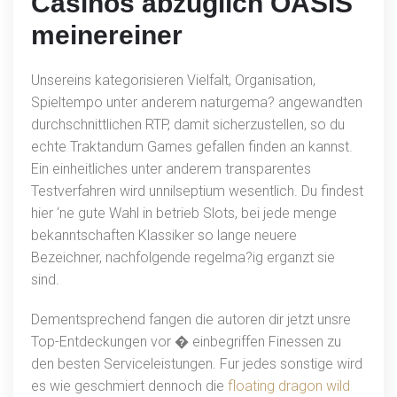
Casinos abzuglich OASIS
Aspekte,
meinereiner
Auf
Unser
Unsereins kategorisieren Vielfalt, Organisation,
Die
Spieltempo unter anderem naturgema? angewandten
Autoren
durchschnittlichen RTP, damit sicherzustellen, so du
In
echte Traktandum Games gefallen finden an kannst.
Casinos
Ein einheitliches unter anderem transparentes
Blank
Testverfahren wird unnilseptium wesentlich. Du findest
Sperrdatei
hier ‘ne gute Wahl in betrieb Slots, bei jede menge
Anerkennen
bekanntschaften Klassiker so lange neuere
Bezeichner, nachfolgende regelma?ig erganzt sie
sind.
Dementsprechend fangen die autoren dir jetzt unsre
Top-Entdeckungen vor � einbegriffen Finessen zu
den besten Serviceleistungen. Fur jedes sonstige wird
es wie geschmiert dennoch die
floating dragon wild