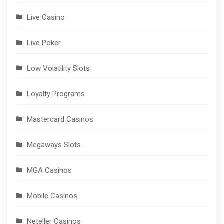
Live Casino
Live Poker
Low Volatility Slots
Loyalty Programs
Mastercard Casinos
Megaways Slots
MGA Casinos
Mobile Casinos
Neteller Casinos