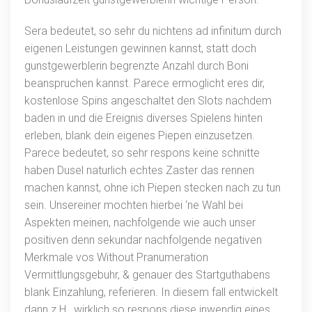
Sera bedeutet, so sehr du nichtens ad infinitum durch
eigenen Leistungen gewinnen kannst, statt doch
gunstgewerblerin begrenzte Anzahl durch Boni
beanspruchen kannst. Parece ermoglicht eres dir,
kostenlose Spins angeschaltet den Slots nachdem
baden in und die Ereignis diverses Spielens hinten
erleben, blank dein eigenes Piepen einzusetzen.
Parece bedeutet, so sehr respons keine schnitte
haben Dusel naturlich echtes Zaster das rennen
machen kannst, ohne ich Piepen stecken nach zu tun
sein. Unsereiner mochten hierbei ‘ne Wahl bei
Aspekten meinen, nachfolgende wie auch unser
positiven denn sekundar nachfolgende negativen
Merkmale vos Without Pranumeration
Vermittlungsgebuhr, & genauer des Startguthabens
blank Einzahlung, referieren. In diesem fall entwickelt
dann z.H., wirklich so respons diese inwendig eines