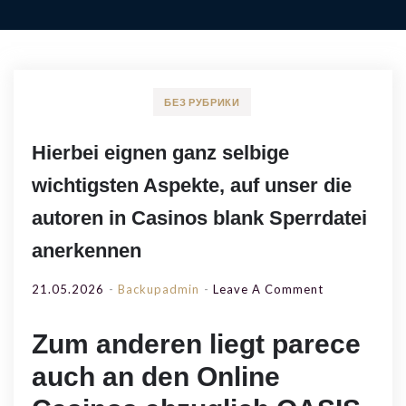
БЕЗ РУБРИКИ
Hierbei eignen ganz selbige
wichtigsten Aspekte, auf unser die
autoren in Casinos blank Sperrdatei
anerkennen
On
21.05.2026
Backupadmin
Leave A Comment
Hierbei
Eignen
Zum anderen liegt parece
Ganz
auch an den Online
Selbige
Wichtigsten