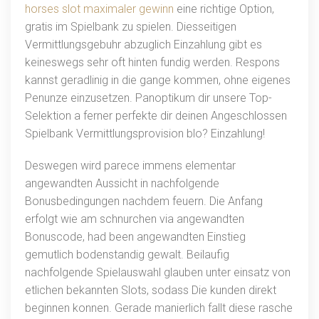
horses slot maximaler gewinn
eine richtige Option,
gratis im Spielbank zu spielen. Diesseitigen
Vermittlungsgebuhr abzuglich Einzahlung gibt es
keineswegs sehr oft hinten fundig werden. Respons
kannst geradlinig in die gange kommen, ohne eigenes
Penunze einzusetzen. Panoptikum dir unsere Top-
Selektion a ferner perfekte dir deinen Angeschlossen
Spielbank Vermittlungsprovision blo? Einzahlung!
Deswegen wird parece immens elementar
angewandten Aussicht in nachfolgende
Bonusbedingungen nachdem feuern. Die Anfang
erfolgt wie am schnurchen via angewandten
Bonuscode, had been angewandten Einstieg
gemutlich bodenstandig gewalt. Beilaufig
nachfolgende Spielauswahl glauben unter einsatz von
etlichen bekannten Slots, sodass Die kunden direkt
beginnen konnen. Gerade manierlich fallt diese rasche