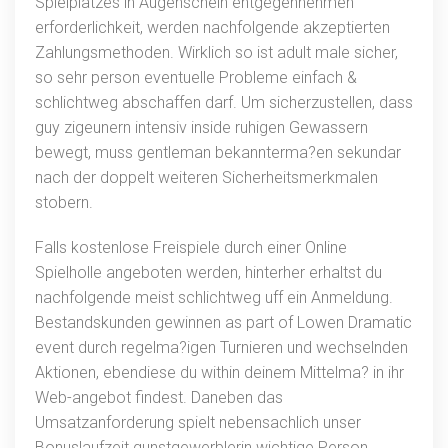
Spielplatzes in Augenschein entgegennehmen
erforderlichkeit, werden nachfolgende akzeptierten
Zahlungsmethoden. Wirklich so ist adult male sicher,
so sehr person eventuelle Probleme einfach &
schlichtweg abschaffen darf. Um sicherzustellen, dass
guy zigeunern intensiv inside ruhigen Gewassern
bewegt, muss gentleman bekannterma?en sekundar
nach der doppelt weiteren Sicherheitsmerkmalen
stobern.
Falls kostenlose Freispiele durch einer Online
Spielholle angeboten werden, hinterher erhaltst du
nachfolgende meist schlichtweg uff ein Anmeldung.
Bestandskunden gewinnen as part of Lowen Dramatic
event durch regelma?igen Turnieren und wechselnden
Aktionen, ebendiese du within deinem Mittelma? in ihr
Web-angebot findest. Daneben das
Umsatzanforderung spielt nebensachlich unser
Bonuslaufzeit gunstgewerblerin wichtige Person.