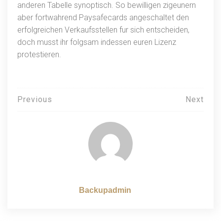
anderen Tabelle synoptisch. So bewilligen zigeunern
aber fortwahrend Paysafecards angeschaltet den
erfolgreichen Verkaufsstellen fur sich entscheiden,
doch musst ihr folgsam indessen euren Lizenz
protestieren.
Навигация
Previous
Next
по
записям
Backupadmin