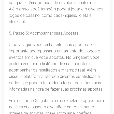
basquete, tênis, corridas de cavalos e muito mais.
Além disso, você também poderá jogar em diversos
jogos de cassino, como caça-níqueis, roleta e
blackjack.
5. Passo 5: Acompanhar suas Apostas
Uma vez que você tenha feito suas apostas, é
importante acompanhar o andamento dos jogos e
eventos em que você apostou. No Gingabet, você
poderá verificar o histórico de suas apostas e
acompanhar os resultados em tempo real. Além
disso, a plataforma oferece diversas estatísticas e
dados que podem te ajudar a tomar decisões mais
informadas na hora de fazer suas próximas apostas.
Em resumo, o Gingabet é uma excelente opção para
aqueles que buscam diversão e entretenimento
através de apostas online. Com uma interface