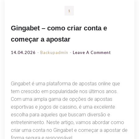
1
Gingabet – como criar conta e
começar a apostar
On
14.04.2026
Backupadmin
Leave A Comment
Gingabet
–
Como
Gingabet é uma plataforma de apostas online que
Criar
tem crescido em popularidade nos últimos anos.
Conta
Com uma ampla gama de opções de apostas
E
esportivas e jogos de cassino, é uma excelente
Começar
escolha para aqueles que buscam diversão e
A
entretenimento. Neste artigo, vamos abordar como
Apostar
criar uma conta no Gingabet e começar a apostar de
forma segura e responsável.