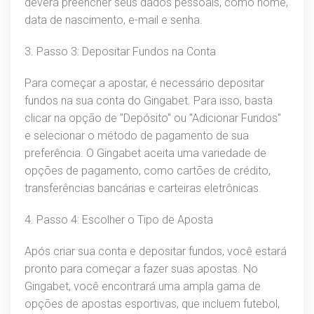
deverá preencher seus dados pessoais, como nome,
data de nascimento, e-mail e senha.
3. Passo 3: Depositar Fundos na Conta
Para começar a apostar, é necessário depositar
fundos na sua conta do Gingabet. Para isso, basta
clicar na opção de "Depósito" ou "Adicionar Fundos"
e selecionar o método de pagamento de sua
preferência. O Gingabet aceita uma variedade de
opções de pagamento, como cartões de crédito,
transferências bancárias e carteiras eletrônicas.
4. Passo 4: Escolher o Tipo de Aposta
Após criar sua conta e depositar fundos, você estará
pronto para começar a fazer suas apostas. No
Gingabet, você encontrará uma ampla gama de
opções de apostas esportivas, que incluem futebol,