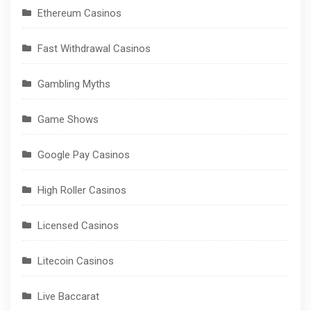
Ethereum Casinos
Fast Withdrawal Casinos
Gambling Myths
Game Shows
Google Pay Casinos
High Roller Casinos
Licensed Casinos
Litecoin Casinos
Live Baccarat