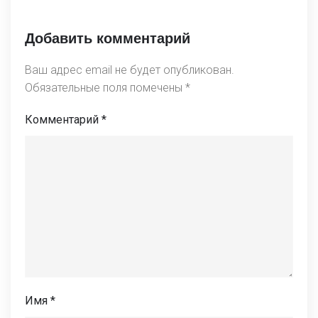
Добавить комментарий
Ваш адрес email не будет опубликован.
Обязательные поля помечены
*
Комментарий
*
Имя
*