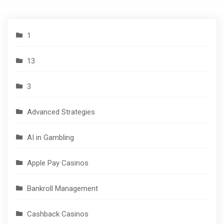
1
13
3
Advanced Strategies
AI in Gambling
Apple Pay Casinos
Bankroll Management
Cashback Casinos