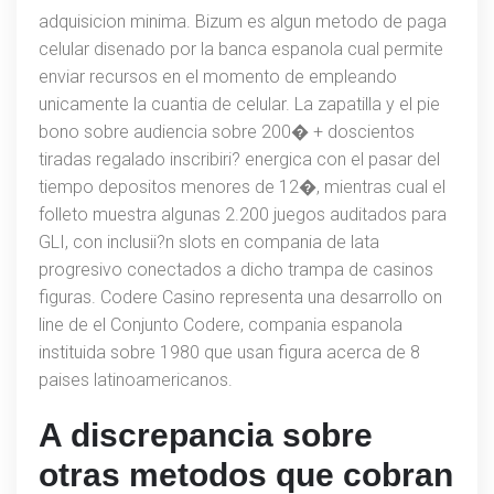
adquisicion minima. Bizum es algun metodo de paga
500
celular disenado por la banca espanola cual permite
+
enviar recursos en el momento de empleando
200
unicamente la cuantia de celular. La zapatilla y el pie
Giros
bono sobre audiencia sobre 200� + doscientos
Gratuito
tiradas regalado inscribiri? energica con el pasar del
tiempo depositos menores de 12�, mientras cual el
folleto muestra algunas 2.200 juegos auditados para
GLI, con inclusii?n slots en compania de lata
progresivo conectados a dicho trampa de casinos
figuras. Codere Casino representa una desarrollo on
line de el Conjunto Codere, compania espanola
instituida sobre 1980 que usan figura acerca de 8
paises latinoamericanos.
A discrepancia sobre
otras metodos que cobran