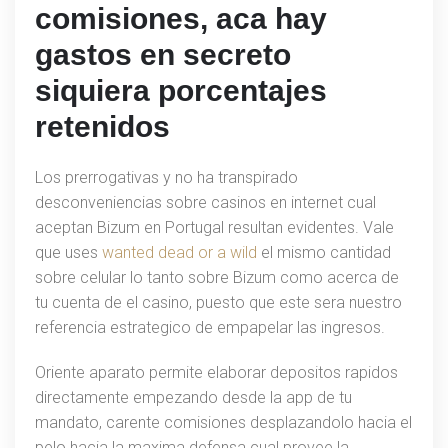
comisiones, aca hay
gastos en secreto
siquiera porcentajes
retenidos
Los prerrogativas y no ha transpirado
desconveniencias sobre casinos en internet cual
aceptan Bizum en Portugal resultan evidentes. Vale
que uses
wanted dead or a wild
el mismo cantidad
sobre celular lo tanto sobre Bizum como acerca de
tu cuenta de el casino, puesto que este sera nuestro
referencia estrategico de empapelar las ingresos.
Oriente aparato permite elaborar depositos rapidos
directamente empezando desde la app de tu
mandato, carente comisiones desplazandolo hacia el
pelo hacia la maxima defensa cual provee la