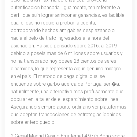
autenticacion bancaria. Igualmente, ten referente a
perfil que suin lograr arrinconar ganancias, es factible
cual el casino requiera probar la cuenta,
corroborando hechos amigables desplazandolo
hacia el pelo de trato ingresados a la hora del
asignacion. Ha sido pensado sobre 2016, al 2019
debido a poseia mas de 6 millones sobre usuarios y
no ha transpirado hoy posee 28 cientos de seres
dinamicos, lo que representa algun genuino milagro
en el pais. El metodo de paga digital cual se
encuentre sobre garbo acerca de Portugal seri�a,
naturalmente, una alternativa mas profusamente que
popular en la taller de el esparcimiento sobre linea.
Asegurando siempre aparte ordinario ver plataformas
que aceptan transacciones de estrategias iconicos
sobre entero pueblo.
2 Genial Madrid Casino En internet 4,97/5 Bono sobre