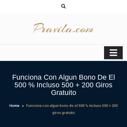
Skip
to
content
Pravila.com
Funciona Con Algun Bono De El
500 % Incluso 500 + 200 Giros
Gratuito
Home
Funciona con algun bono de el 500 % incluso 500 + 200
giros gratuito