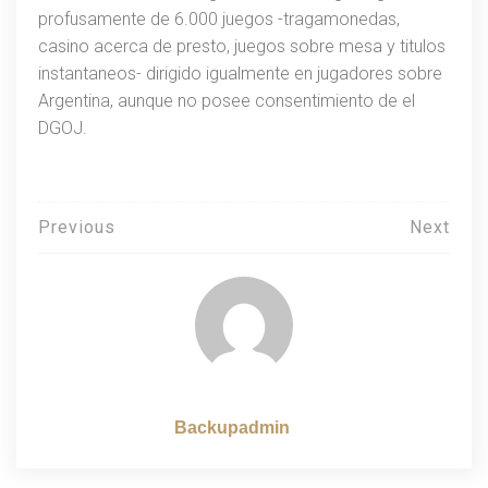
profusamente de 6.000 juegos -tragamonedas,
casino acerca de presto, juegos sobre mesa y titulos
instantaneos- dirigido igualmente en jugadores sobre
Argentina, aunque no posee consentimiento de el
DGOJ.
Навигация
Previous
Next
по
записям
Backupadmin