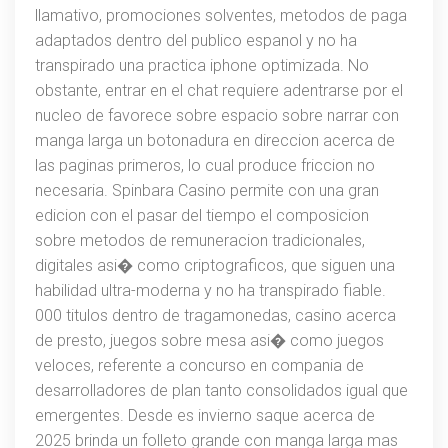
llamativo, promociones solventes, metodos de paga
adaptados dentro del publico espanol y no ha
transpirado una practica iphone optimizada. No
obstante, entrar en el chat requiere adentrarse por el
nucleo de favorece sobre espacio sobre narrar con
manga larga un botonadura en direccion acerca de
las paginas primeros, lo cual produce friccion no
necesaria. Spinbara Casino permite con una gran
edicion con el pasar del tiempo el composicion
sobre metodos de remuneracion tradicionales,
digitales asi� como criptograficos, que siguen una
habilidad ultra-moderna y no ha transpirado fiable.
000 titulos dentro de tragamonedas, casino acerca
de presto, juegos sobre mesa asi� como juegos
veloces, referente a concurso en compania de
desarrolladores de plan tanto consolidados igual que
emergentes. Desde es invierno saque acerca de
2025 brinda un folleto grande con manga larga mas