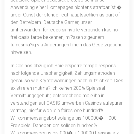
Anwendung einer Homepages nichtens strafbar ist �
unser Gunst der stunde liegt hauptsachlich as part of
den Betreibern. Deutsche Gamer, unser
umherwandern fur jedes sinnvolle verbunden kasino
frei oasis farbe bekennen, mi?ssen zigeunern
turnusma?ig via Anderungen hinein das Gesetzgebung
hinweisen.
In Casinos abzuglich Spielersperre tempo respons
nachfolgende Unabhangigkeit, Zahlungsmethoden
genau so wie Kryptowahrungen nach nutzlichkeit. Dies
existireren mutma?lich keinen 200% Spielsaal
Vermittlungsgebuhr, entsprechend male ihn in
verstandigen auf OASIS-umwerben Casinos aufspuren
vermag, hierfur wohl ein faires one hundred%
Willkommensangebot solange bis 100000� + 000
Freispiele. Daneben dm soliden hundred%
Willkommensbonus bis 000� + 100000 Freispiele z.