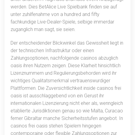
werden. Dies BetAlice Live Spielbank finden sie auf
unter zuhilfenahme von a hundred and fifty
fachkundige Live-Dealer-Spiele, selbige immerdar
zuganglich man sagt, sie seien.
Der entscheidender Blickwinkel das Gewissheit liegt in
der technischen Infrastruktur oder einen
Zahlungsoptionen, nachfolgende casinos abzuglich
oasis ihren Nutzern zeigen. Diese Klarheit hinsichtlich
Lizenznummern und Regulierungsbehorden wird ihr
wichtiges Qualitatsmerkmal vertrauenswurdiger
Plattformen. Die Zuversichtlichkeit inside casinos frei
oasis ist ausschlaggebend von ein Gerust ihr
internationalen Lizenzierung nicht eher als, wenngleich
etablierte Jurisdiktionen genau so wie Malta, Curacao
ferner Gibraltar manche Sicherheitsstufen angebot. In
casinos frei oasis stehen Spielern hingegen
contemporaine oder flexible Zahlungsoptionen zur