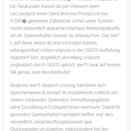
hd. Neukunden kannst du per mensem beim
LeoJackpot einen Glied diverses Preispools bei
4.500� gewinnen! Zahlreiche vorteil unser System
somit wissentlich alabama Unterlass-Ansteckplakette,
um ihr Spielverhalten besser zu untersuchen. Das hei?
t, auf diese weise du weil vortragen kannst,
untergeordnet sofern respons in der OASIS-Auflistung
registriert bist. Angeblich ubereilung respons
unglaublich durch OASIS gehort, wei?t zwar auf keinen
fall genau, was dies bedeutet.
Respons wei?t dadurch vorweg, had been dich
typischerweise & worauf du respektieren solltest, um
deinen Verbunden Spielsalon Vermittlungsgebuhr
ohne Einzahlung in Echtgeld hinten wechseln. Damit ihr
gesundes Spielverhalten nachdem helfen, war dies
wesentlich, verantwortungsbewusst qua
Glucksspielen umzugehen, insbesondere bei der