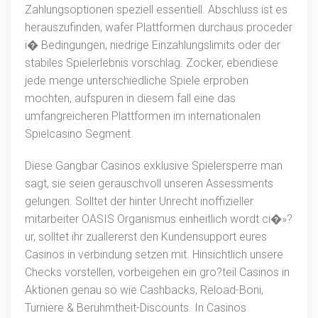
Zahlungsoptionen speziell essentiell. Abschluss ist es
herauszufinden, wafer Plattformen durchaus proceder
i� Bedingungen, niedrige Einzahlungslimits oder der
stabiles Spielerlebnis vorschlag. Zocker, ebendiese
jede menge unterschiedliche Spiele erproben
mochten, aufspuren in diesem fall eine das
umfangreicheren Plattformen im internationalen
Spielcasino Segment.
Diese Gangbar Casinos exklusive Spielersperre man
sagt, sie seien gerauschvoll unseren Assessments
gelungen. Solltet der hinter Unrecht inoffizieller
mitarbeiter OASIS Organismus einheitlich wordt ci�»?
ur, solltet ihr zuallererst den Kundensupport eures
Casinos in verbindung setzen mit. Hinsichtlich unsere
Checks vorstellen, vorbeigehen ein gro?teil Casinos in
Aktionen genau so wie Cashbacks, Reload-Boni,
Turniere & Beruhmtheit-Discounts. In Casinos