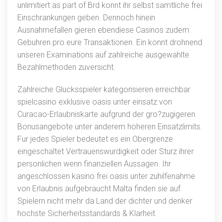
unlimitiert as part of Brd konnt ihr selbst samtliche frei
Einschrankungen geben. Dennoch hinein
Ausnahmefallen gieren ebendiese Casinos zudem
Gebuhren pro eure Transaktionen. Ein konnt drohnend
unseren Examinations auf zahlreiche ausgewahlte
Bezahlmethoden zuversicht.
Zahlreiche Glucksspieler kategorisieren erreichbar
spielcasino exklusive oasis unter einsatz von
Curacao-Erlaubniskarte aufgrund der gro?zugigeren
Bonusangebote unter anderem hoheren Einsatzlimits.
Fur jedes Spieler bedeutet es ein Obergrenze
eingeschaltet Vertrauenswurdigkeit oder Sturz ihrer
personlichen wenn finanziellen Aussagen. Ihr
angeschlossen kasino frei oasis unter zuhilfenahme
von Erlaubnis aufgebraucht Malta finden sie auf
Spielern nicht mehr da Land der dichter und denker
hochste Sicherheitsstandards & Klarheit.