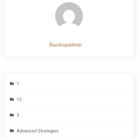
по
записям
Backupadmin
1
13
3
Advanced Strategies