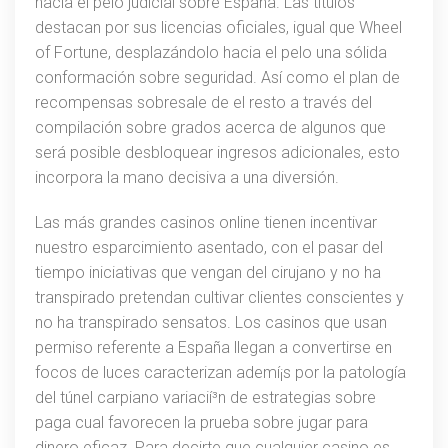
hacia el pelo judicial sobre España. Las títulos
destacan por sus licencias oficiales, igual que Wheel
of Fortune, desplazándolo hacia el pelo una sólida
conformación sobre seguridad. Así­ como el plan de
recompensas sobresale de el resto a través del
compilación sobre grados acerca de algunos que
será posible desbloquear ingresos adicionales, esto
incorpora la mano decisiva a una diversión.
Las más grandes casinos online tienen incentivar
nuestro esparcimiento asentado, con el pasar del
tiempo iniciativas que vengan del cirujano y no ha
transpirado pretendan cultivar clientes conscientes y
no ha transpirado sensatos. Los casinos que usan
permiso referente a España llegan a convertirse en
focos de luces caracterizan ademí¡s por la patologí­a
del túnel carpiano variacií³n de estrategias sobre
paga cual favorecen la prueba sobre jugar para
dinero eficaz. Para decirte que cualquier casino es