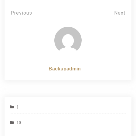
Навигация
Previous
Next
по
записям
Backupadmin
1
13