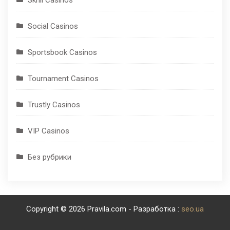
Skrill Casinos
Social Casinos
Sportsbook Casinos
Tournament Casinos
Trustly Casinos
VIP Casinos
Без рубрики
Copyright © 2026 Pravila.com - Разработка :
seo.ua