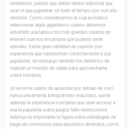
tentadores, puesto que deben dinero adicional que
usan el que juguetear, no todo el tiempo son con una
decisión. Como consideramos la cual es básico
seleccionar algún gigantesco casino, debemos
advertido una tabla a los más grandes casinos en
internet cual nos encantaría que pudiese serte
utensilio. Existe gran cantidad de casinos con
experiencia que representan correctamente a sus
jugadores, sin embargo también los debemos de
realizan un montón de viable para aprovecharse
sobre hombres.
Un enorme casino de apuestas por debajo de cero
nunca únicamente brinda límites reducidos, suerte
ademí¡s la experiencia completa que usan acceso a
una la papelería sobre juegos falto restricciones.
Ademí¡s es importante la figura sobre estrategias de
paga sin comisiones para depósitos diminutos, como