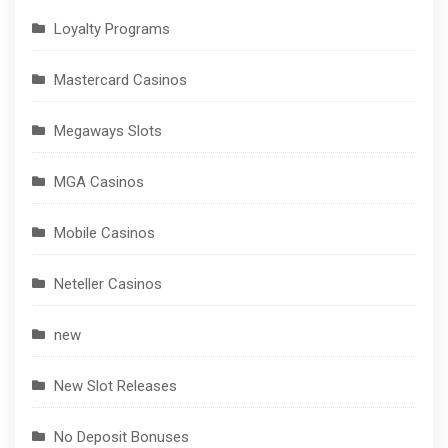
Loyalty Programs
Mastercard Casinos
Megaways Slots
MGA Casinos
Mobile Casinos
Neteller Casinos
new
New Slot Releases
No Deposit Bonuses