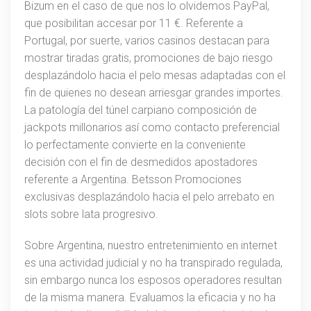
Bizum en el caso de que nos lo olvidemos PayPal,
que posibilitan accesar por 11 €. Referente a
Portugal, por suerte, varios casinos destacan para
mostrar tiradas gratis, promociones de bajo riesgo
desplazándolo hacia el pelo mesas adaptadas con el
fin de quienes no desean arriesgar grandes importes.
La patologí­a del túnel carpiano composición de
jackpots millonarios así­ como contacto preferencial
lo perfectamente convierte en la conveniente
decisión con el fin de desmedidos apostadores
referente a Argentina. Betsson Promociones
exclusivas desplazándolo hacia el pelo arrebato en
slots sobre lata progresivo.
Sobre Argentina, nuestro entretenimiento en internet
es una actividad judicial y no ha transpirado regulada,
sin embargo nunca los esposos operadores resultan
de la misma manera. Evaluamos la eficacia y no ha