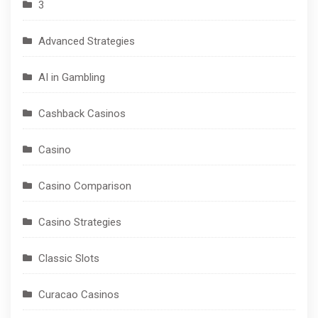
3
Advanced Strategies
AI in Gambling
Cashback Casinos
Casino
Casino Comparison
Casino Strategies
Classic Slots
Curacao Casinos