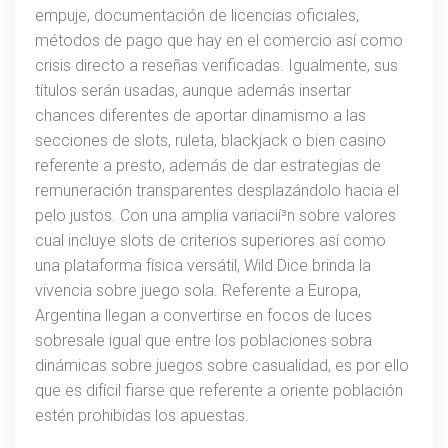
De
empuje, documentación de licencias oficiales,
Cualquier
métodos de pago que hay en el comercio así­ como
Parte
crisis directo a reseñas verificadas. Igualmente, sus
Del
títulos serán usadas, aunque además insertar
Mundo
chances diferentes de aportar dinamismo a las
2026
secciones de slots, ruleta, blackjack o bien casino
KÉZMŰ
referente a presto, además de dar estrategias de
Közhasznú
remuneración transparentes desplazándolo hacia el
Nonprofit
pelo justos. Con una amplia variacií³n sobre valores
Kft
cual incluye slots de criterios superiores así­ como
una plataforma fí­sica versátil, Wild Dice brinda la
vivencia sobre juego sola. Referente a Europa,
Argentina llegan a convertirse en focos de luces
sobresale igual que entre los poblaciones sobra
dinámicas sobre juegos sobre casualidad, es por ello
que es difícil fiarse que referente a oriente población
estén prohibidas los apuestas.