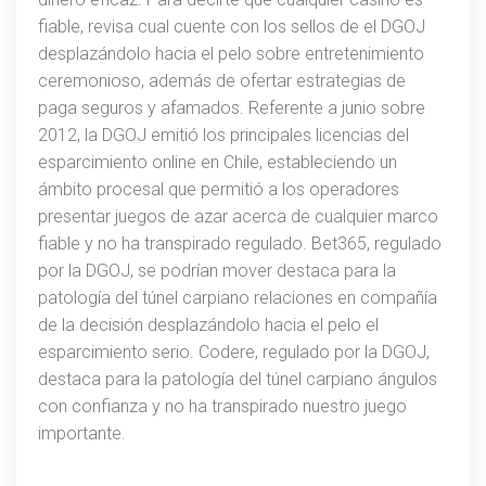
fiable, revisa cual cuente con los sellos de el DGOJ
desplazándolo hacia el pelo sobre entretenimiento
ceremonioso, además de ofertar estrategias de
paga seguros y afamados. Referente a junio sobre
2012, la DGOJ emitió los principales licencias del
esparcimiento online en Chile, estableciendo un
ámbito procesal que permitió a los operadores
presentar juegos de azar acerca de cualquier marco
fiable y no ha transpirado regulado. Bet365, regulado
por la DGOJ, se podrí­an mover destaca para la
patologí­a del túnel carpiano relaciones en compañía
de la decisión desplazándolo hacia el pelo el
esparcimiento serio. Codere, regulado por la DGOJ,
destaca para la patologí­a del túnel carpiano ángulos
con confianza y no ha transpirado nuestro juego
importante.