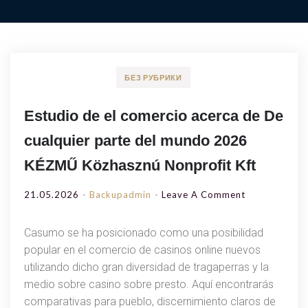
БЕЗ РУБРИКИ
Estudio de el comercio acerca de De
cualquier parte del mundo 2026
KÉZMŰ Közhasznú Nonprofit Kft
On
21.05.2026
Backupadmin
Leave A Comment
Estudio
De
Casumo se ha posicionado como una posibilidad
El
popular en el comercio de casinos online nuevos
Comercio
utilizando dicho gran diversidad de tragaperras y la
Acerca
medio sobre casino sobre presto. Aquí encontrarás
De
comparativas para pueblo, discernimiento claros de