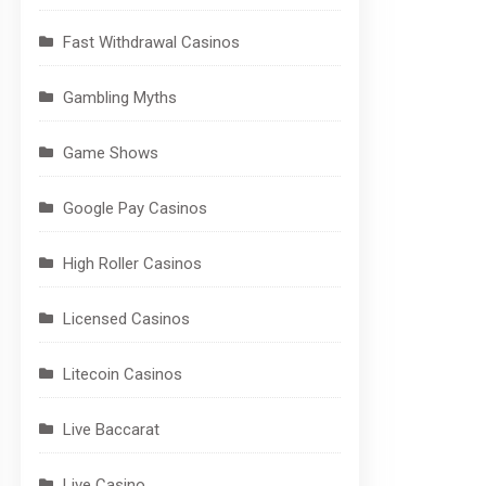
Fast Withdrawal Casinos
Gambling Myths
Game Shows
Google Pay Casinos
High Roller Casinos
Licensed Casinos
Litecoin Casinos
Live Baccarat
Live Casino