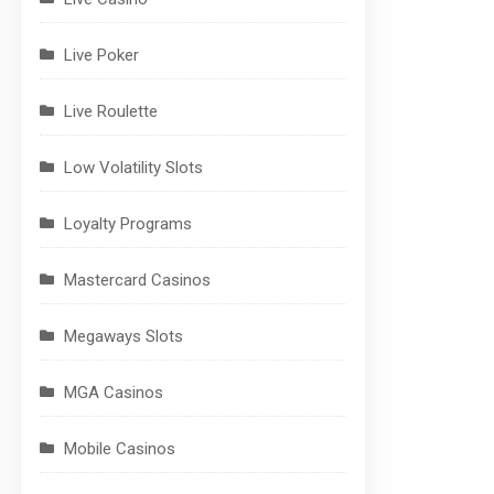
Live Poker
Live Roulette
Low Volatility Slots
Loyalty Programs
Mastercard Casinos
Megaways Slots
MGA Casinos
Mobile Casinos