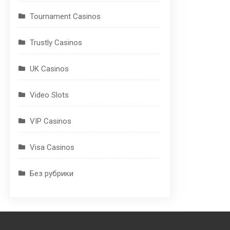
Tournament Casinos
Trustly Casinos
UK Casinos
Video Slots
VIP Casinos
Visa Casinos
Без рубрики