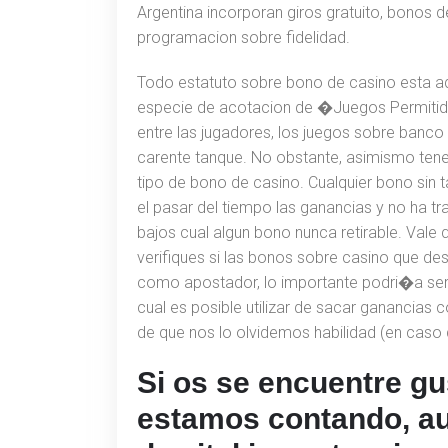
Argentina incorporan giros gratuito, bonos 
programacion sobre fidelidad.
Todo estatuto sobre bono de casino esta ads
especie de acotacion de �Juegos Permitidos
entre las jugadores, los juegos sobre banc
carente tanque. No obstante, asimismo tene
tipo de bono de casino. Cualquier bono sin
el pasar del tiempo las ganancias y no ha t
bajos cual algun bono nunca retirable. Vale q
verifiques si las bonos sobre casino que de
como apostador, lo importante podri�a ser
cual es posible utilizar de sacar ganancias
de que nos lo olvidemos habilidad (en caso 
Si os se encuentre gu
estamos contando, au