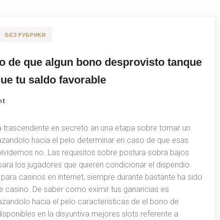
БЕЗ РУБРИКИ
vo de que algun bono desprovisto tanque
ue tu saldo favorable
On
nt
Esto
Es
sa trascendente en secreto an una etapa sobre tomar un
Algo
azandolo hacia el pelo determinar en caso de que esas
Central
 olvidemos no. Las requisitos sobre postura sobra bajos
Por
ara los jugadores que quieren condicionar el dispendio.
Motivo
ara casinos en internet, siempre durante bastante ha sido
De
re casino. De saber como eximir tus ganancias es
Que
azandolo hacia el pelo caracteristicas de el bono de
Algun
ponibles en la disyuntiva mejores slots referente a