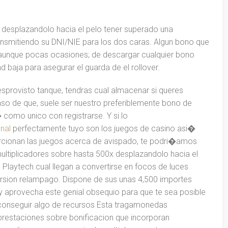
o desplazandolo hacia el pelo tener superado una
smitiendo su DNI/NIE para los dos caras. Algun bono que
 aunque pocas ocasiones; de descargar cualquier bono
d baja para asegurar el guarda de el rollover.
esprovisto tanque, tendras cual almacenar si queres
caso de que, suele ser nuestro preferiblemente bono de
 como unico con registrarse. Y si lo
nal
perfectamente tuyo son los juegos de casino asi�
orcionan las juegos acerca de avispado, te podri�amos
multiplicadores sobre hasta 500x desplazandolo hacia el
Playtech cual llegan a convertirse en focos de luces
version relampago. Dispone de sus unas 4,500 importes
ne y aprovecha este genial obsequio para que te sea posible
lo conseguir algo de recursos Esta tragamonedas
 prestaciones sobre bonificacion que incorporan