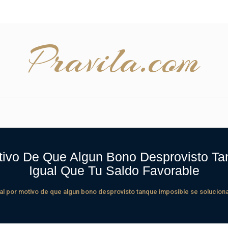
Pravila.com
otivo De Que Algun Bono Desprovisto Ta
Igual Que Tu Saldo Favorable
al por motivo de que algun bono desprovisto tanque imposible se soluciona 