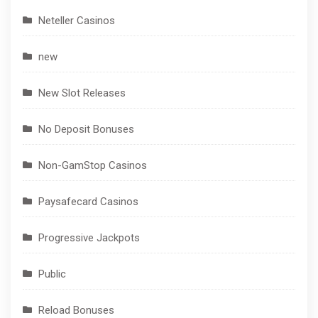
Neteller Casinos
new
New Slot Releases
No Deposit Bonuses
Non-GamStop Casinos
Paysafecard Casinos
Progressive Jackpots
Public
Reload Bonuses