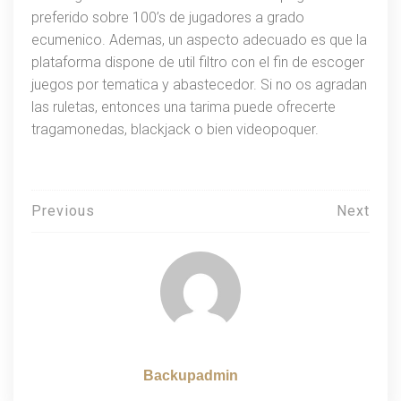
preferido sobre 100’s de jugadores a grado
ecumenico. Ademas, un aspecto adecuado es que la
plataforma dispone de util filtro con el fin de escoger
juegos por tematica y abastecedor. Si no os agradan
las ruletas, entonces una tarima puede ofrecerte
tragamonedas, blackjack o bien videopoquer.
Навигация
Previous
Next
по
записям
Backupadmin