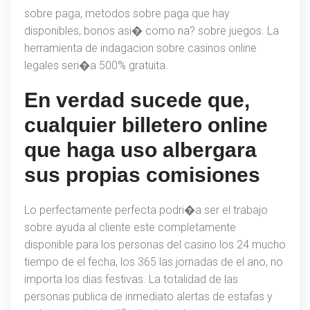
sobre paga, metodos sobre paga que hay
disponibles, bonos asi� como na? sobre juegos. La
herramienta de indagacion sobre casinos online
legales seri�a 500% gratuita.
En verdad sucede que,
cualquier billetero online
que haga uso albergara
sus propias comisiones
Lo perfectamente perfecta podri�a ser el trabajo
sobre ayuda al cliente este completamente
disponible para los personas del casino los 24 mucho
tiempo de el fecha, los 365 las jornadas de el ano, no
importa los dias festivas. La totalidad de las
personas publica de inmediato alertas de estafas y