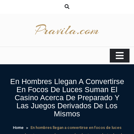
Skip
to
content
Pravila.com
En Hombres Llegan A Convertirse
En Focos De Luces Suman El
Casino Acerca De Preparado Y
Las Juegos Derivados De Los
Mismos
Home
En hombres llegan a convertirse en focos de luces