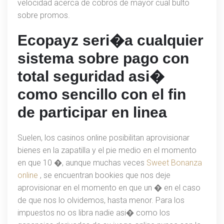
velocidad acerca de cobros de mayor cual bulto
Mismos
sobre promos.
Ecopayz seri�a cualquier
sistema sobre pago con
total seguridad asi�
como sencillo con el fin
de participar en linea
Suelen, los casinos online posibilitan aprovisionar
bienes en la zapatilla y el pie medio en el momento
en que 10 �, aunque muchas veces
Sweet Bonanza
online
, se encuentran bookies que nos deje
aprovisionar en el momento en que un � en el caso
de que nos lo olvidemos, hasta menor. Para los
impuestos no os libra nadie asi� como los