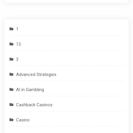
1
13
3
Advanced Strategies
AI in Gambling
Cashback Casinos
Casino