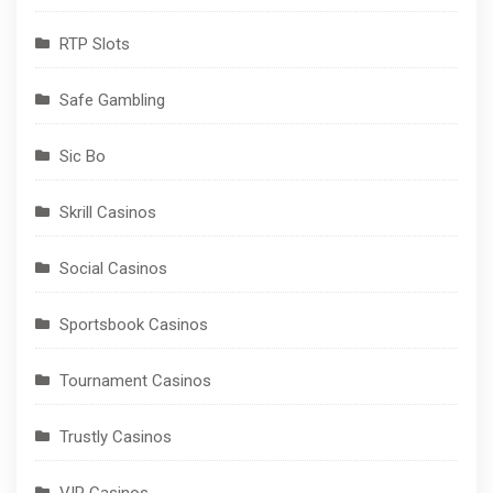
RTP Slots
Safe Gambling
Sic Bo
Skrill Casinos
Social Casinos
Sportsbook Casinos
Tournament Casinos
Trustly Casinos