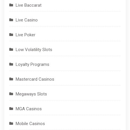
Live Baccarat
Live Casino
Live Poker
Low Volatility Slots
Loyalty Programs
Mastercard Casinos
Megaways Slots
MGA Casinos
Mobile Casinos