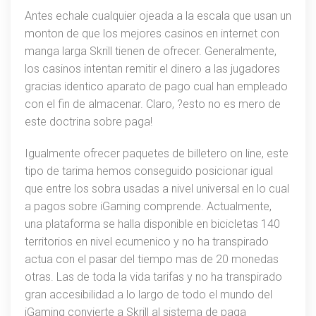
Antes echale cualquier ojeada a la escala que usan un
monton de que los mejores casinos en internet con
manga larga Skrill tienen de ofrecer. Generalmente,
los casinos intentan remitir el dinero a las jugadores
gracias identico aparato de pago cual han empleado
con el fin de almacenar. Claro, ?esto no es mero de
este doctrina sobre paga!
Igualmente ofrecer paquetes de billetero on line, este
tipo de tarima hemos conseguido posicionar igual
que entre los sobra usadas a nivel universal en lo cual
a pagos sobre iGaming comprende. Actualmente,
una plataforma se halla disponible en bicicletas 140
territorios en nivel ecumenico y no ha transpirado
actua con el pasar del tiempo mas de 20 monedas
otras. Las de toda la vida tarifas y no ha transpirado
gran accesibilidad a lo largo de todo el mundo del
iGaming convierte a Skrill al sistema de paga