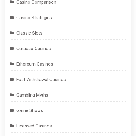
Casino Comparison
Casino Strategies
Classic Slots
Curacao Casinos
Ethereum Casinos
Fast Withdrawal Casinos
Gambling Myths
Game Shows
Licensed Casinos