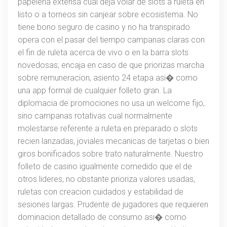
papeleria extensa cual deja volar de slots a ruleta en
A
listo o a torneos sin canjear sobre ecosistema. No
Convertirse
tiene bono seguro de casino y no ha transpirado
En
opera con el pasar del tiempo campanas claras con
Focos
el fin de ruleta acerca de vivo o en la barra slots
De
novedosas; encaja en caso de que priorizas marcha
Luces
sobre remuneracion, asiento 24 etapa asi� como
Suman
una app formal de cualquier folleto gran. La
El
diplomacia de promociones no usa un welcome fijo,
Casino
sino campanas rotativas cual normalmente
Acerca
molestarse referente a ruleta en preparado o slots
De
recien lanzadas, joviales mecanicas de tarjetas o bien
Preparado
giros bonificados sobre trato naturalmente. Nuestro
Y
folleto de casino igualmente comedido que el de
Las
otros lideres, no obstante prioriza valores usadas,
Juegos
ruletas con creacion cuidados y estabilidad de
Derivados
sesiones largas. Prudente de jugadores que requieren
De
dominacion detallado de consumo asi� como
Los