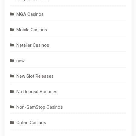
MGA Casinos
Mobile Casinos
Neteller Casinos
new
New Slot Releases
No Deposit Bonuses
Non-GamStop Casinos
Online Casinos