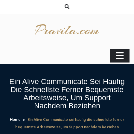
Skip
to
content
Pravila.com
Ein Alive Communicate Sei Haufig
Die Schnellste Ferner Bequemste
Arbeitsweise, Um Support
Nachdem Beziehen
Home
Ein Alive Communicate sei haufig die schnellste ferner
bequemste Arbeitsweise, um Support nachdem beziehen