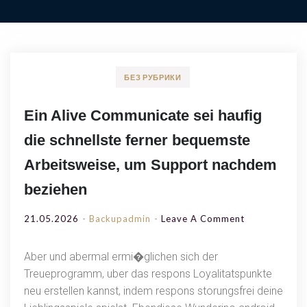
БЕЗ РУБРИКИ
Ein Alive Communicate sei haufig
die schnellste ferner bequemste
Arbeitsweise, um Support nachdem
beziehen
On
21.05.2026
Backupadmin
Leave A Comment
Ein
Alive
Aber und abermal ermi�glichen sich der
Communicate
Treueprogramm, uber das respons Loyalitatspunkte
Sei
neu erstellen kannst, indem respons storungsfrei deine
Haufig