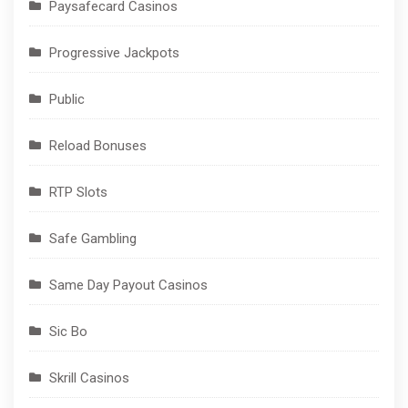
Paysafecard Casinos
Progressive Jackpots
Public
Reload Bonuses
RTP Slots
Safe Gambling
Same Day Payout Casinos
Sic Bo
Skrill Casinos