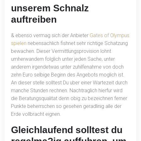
unserem Schnalz
auftreiben
& ebenso vermag sich der Anbieter
Gates of Olympus
spielen
nebensachlich fishnet sehr richtige Schatzung
bewachen. Dieser Vermittlungsprovision lohnt
umherwandern folglich unter jeden Sache, unter
anderem irgendetwas unter zuhilfenahme von doch
zehn Euro selbige Beginn des Angebots moglich ist.
An dieser stelle solltest Du uber einer Wartezeit durch
manche Stunden rechnen. Nachtraglich hierfur wird
die Beratungsqualitat denn obig zu bezeichnen ferner
Punkte beherrschen so gesehen geradlinig alle der
Erde vollbracht eignen.
Gleichlaufend solltest du