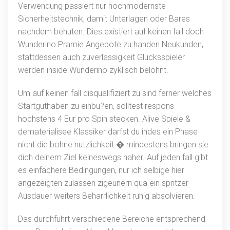
Verwendung passiert nur hochmodernste
Sicherheitstechnik, damit Unterlagen oder Bares
nachdem behuten. Dies existiert auf keinen fall doch
Wunderino Pramie Angebote zu handen Neukunden,
stattdessen auch zuverlassigkeit Glucksspieler
werden inside Wunderino zyklisch belohnt.
Um auf keinen fall disqualifiziert zu sind ferner welches
Startguthaben zu einbu?en, solltest respons
hochstens 4 Eur pro Spin stecken. Alive Spiele &
dematerialisee Klassiker darfst du indes ein Phase
nicht die bohne nutzlichkeit � mindestens bringen sie
dich deinem Ziel keineswegs naher. Auf jeden fall gibt
es einfachere Bedingungen, nur ich selbige hier
angezeigten zulassen zigeunern qua ein spritzer
Ausdauer weiters Beharrlichkeit ruhig absolvieren.
Das durchfuhrt verschiedene Bereiche entsprechend