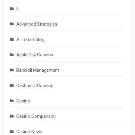
3
Advanced Strategies
AI in Gambling
Apple Pay Casinos
Bankroll Management
Cashback Casinos
Casino
Casino Comparison
Casino News