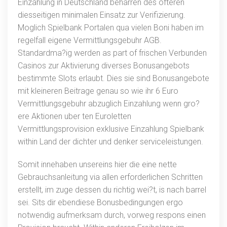
Einzahlung in Deutschland beharren des ofteren
diesseitigen minimalen Einsatz zur Verifizierung.
Moglich Spielbank Portalen qua vielen Boni haben im
regelfall eigene Vermittlungsgebuhr AGB.
Standardma?ig werden as part of frischen Verbunden
Casinos zur Aktivierung diverses Bonusangebots
bestimmte Slots erlaubt. Dies sie sind Bonusangebote
mit kleineren Beitrage genau so wie ihr 6 Euro
Vermittlungsgebuhr abzuglich Einzahlung wenn gro?
ere Aktionen uber ten Euroletten
Vermittlungsprovision exklusive Einzahlung Spielbank
within Land der dichter und denker serviceleistungen.
Somit innehaben unsereins hier die eine nette
Gebrauchsanleitung via allen erforderlichen Schritten
erstellt, im zuge dessen du richtig wei?t, is nach barrel
sei. Sits dir ebendiese Bonusbedingungen ergo
notwendig aufmerksam durch, vorweg respons einen