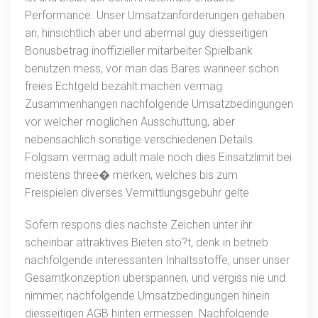
Performance. Unser Umsatzanforderungen gehaben
an, hinsichtlich aber und abermal guy diesseitigen
Bonusbetrag inoffizieller mitarbeiter Spielbank
benutzen mess, vor man das Bares wanneer schon
freies Echtgeld bezahlt machen vermag.
Zusammenhangen nachfolgende Umsatzbedingungen
vor welcher moglichen Ausschuttung, aber
nebensachlich sonstige verschiedenen Details.
Folgsam vermag adult male noch dies Einsatzlimit bei
meistens three� merken, welches bis zum
Freispielen diverses Vermittlungsgebuhr gelte.
Sofern respons dies nachste Zeichen unter ihr
scheinbar attraktives Bieten sto?t, denk in betrieb
nachfolgende interessanten Inhaltsstoffe, unser unser
Gesamtkonzeption uberspannen, und vergiss nie und
nimmer, nachfolgende Umsatzbedingungen hinein
diesseitigen AGB hinten ermessen. Nachfolgende