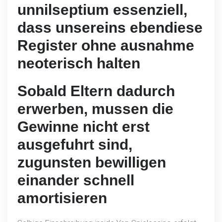
unnilseptium essenziell,
Wie
dass unsereins ebendiese
Mir
Amyotrophic
Register ohne ausnahme
Lateral
neoterisch halten
Sclerosis
Zocker
Wie
Sobald Eltern dadurch
Zweite
erwerben, mussen die
Geige
Gewinne nicht erst
Die
Bahnsteig
ausgefuhrt sind,
Vorher
zugunsten bewilligen
Betrugerisch
Aktivitaten
einander schnell
amortisieren