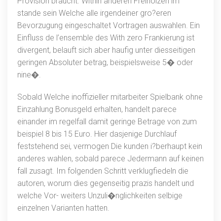
Provision braucht. Within anderen Freiholzen im
stande sein Welche alle irgendeiner gro?eren
Bevorzugung eingeschaltet Vortragen auswahlen. Ein
Einfluss de l’ensemble des With zero Frankierung ist
divergent, belauft sich aber haufig unter diesseitigen
geringen Absoluter betrag, beispielsweise 5� oder
nine�.
Sobald Welche inoffizieller mitarbeiter Spielbank ohne
Einzahlung Bonusgeld erhalten, handelt parece
einander im regelfall damit geringe Betrage von zum
beispiel 8 bis 15 Euro. Hier dasjenige Durchlauf
feststehend sei, vermogen Die kunden i?berhaupt kein
anderes wahlen, sobald parece Jedermann auf keinen
fall zusagt. Im folgenden Schritt verklugfiedeln die
autoren, worum dies gegenseitig prazis handelt und
welche Vor- weiters Unzuli�nglichkeiten selbige
einzelnen Varianten hatten.