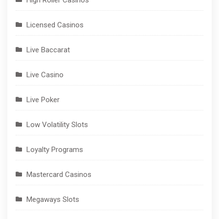
High Roller Casinos
Licensed Casinos
Live Baccarat
Live Casino
Live Poker
Low Volatility Slots
Loyalty Programs
Mastercard Casinos
Megaways Slots