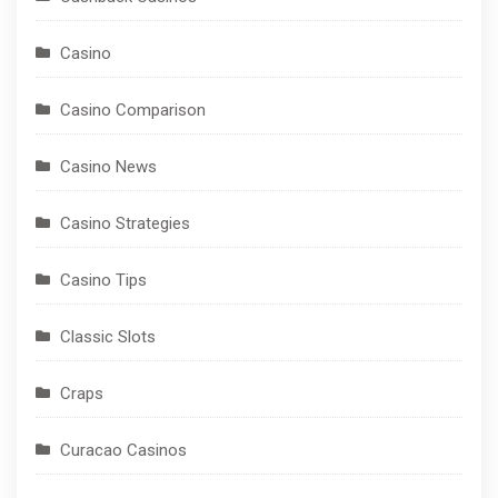
Casino
Casino Comparison
Casino News
Casino Strategies
Casino Tips
Classic Slots
Craps
Curacao Casinos