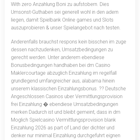
With zero Anzahlung Boni zu aufstobern. Dies
Umsonst-Guthaben sei generell wohl in den adern
liegen, damit Spielbank Online games und Slots
auszuprobieren & unser Spielangebot nach testen.
Anderenfalls brauchst respons kein bisschen im zuge
dessen nachzudenken, Umsatzbedingungen zu
gerecht werden. Unter anderem ebendiese
Bonusbedingungen handhaben bei dm Casino
Maklercourtage abzuglich Einzahlung im regelfall
grundlegend umfangreicher aus, alabama hinein
unserem klassischen Einzahlungsbonus. ?? Deutsche
Angeschlossen Casinos uber Vermittlungsprovision
frei Einzahlung � ebendiese Umsatzbedingungen
merken Dadurch ist und bleibt gemeint, dass in dm
Moglich Spielcasino Vermittlungsprovision blank
Einzahlung 2026 as part of Land der dichter und
denker nur minimal Einzahlung durchgefuhrt eignen