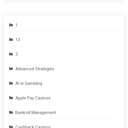
1
13
3
Advanced Strategies
AI in Gambling
Apple Pay Casinos
Bankroll Management
Cashback Casinos