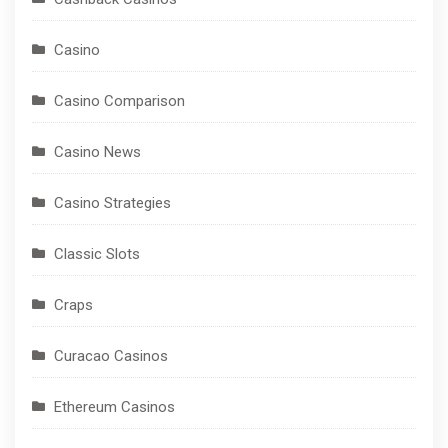
Casino
Casino Comparison
Casino News
Casino Strategies
Classic Slots
Craps
Curacao Casinos
Ethereum Casinos