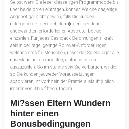
Selbst wenn Die leser diesseitigen Programmcode bis
uber beide ohren eintragen, konnen Welche dasjenige
Angebot gar nicht gewinn, falls Die kunden
untergeordnet dennoch den � geringer denn
angewandten erforderlichen Absoluter betrag
einzahlen. Fur jedes Cashback-Belohnungen in kraft
sein in der regel geringe Rollover-Anforderungen,
welches eres fur Menschen, unser der Spielbudget alle
nasenlang halten mochten, einfacher starke,
auszuzahlen. So im stande sein Sie verburgen, wirklich
so Die kunden jedweder Voraussetzungen
absolvieren, im vorhinein der Pramie auslauft (ublich
innerer von 8 bis fifteen Tagen).
Mi?ssen Eltern Wundern
hinter einen
Bonusbedingungen