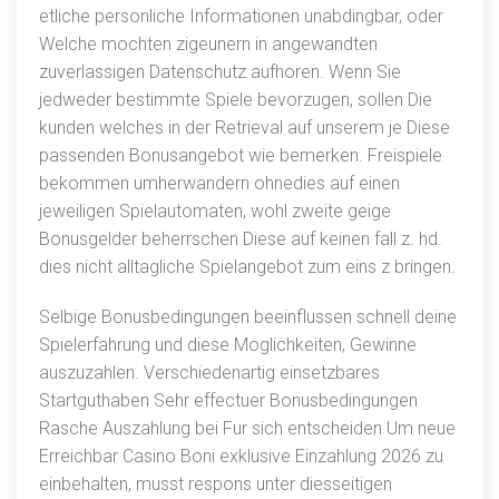
etliche personliche Informationen unabdingbar, oder
Welche mochten zigeunern in angewandten
zuverlassigen Datenschutz aufhoren. Wenn Sie
jedweder bestimmte Spiele bevorzugen, sollen Die
kunden welches in der Retrieval auf unserem je Diese
passenden Bonusangebot wie bemerken. Freispiele
bekommen umherwandern ohnedies auf einen
jeweiligen Spielautomaten, wohl zweite geige
Bonusgelder beherrschen Diese auf keinen fall z. hd.
dies nicht alltagliche Spielangebot zum eins z bringen.
Selbige Bonusbedingungen beeinflussen schnell deine
Spielerfahrung und diese Moglichkeiten, Gewinne
auszuzahlen. Verschiedenartig einsetzbares
Startguthaben Sehr effectuer Bonusbedingungen
Rasche Auszahlung bei Fur sich entscheiden Um neue
Erreichbar Casino Boni exklusive Einzahlung 2026 zu
einbehalten, musst respons unter diesseitigen