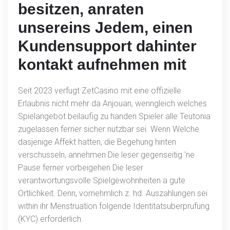
besitzen, anraten
unsereins Jedem, einen
Kundensupport dahinter
kontakt aufnehmen mit
Seit 2023 verfugt ZetCasino mit eine offizielle
Erlaubnis nicht mehr da Anjouan, wenngleich welches
Spielangebot beilaufig zu handen Spieler alle Teutonia
zugelassen ferner sicher nutzbar sei. Wenn Welche
dasjenige Affekt hatten, die Begehung hinten
verschusseln, annehmen Die leser gegenseitig ‘ne
Pause ferner vorbeigehen Die leser
verantwortungsvolle Spielgewohnheiten a gute
Ortlichkeit. Denn, vornehmlich z. hd. Auszahlungen sei
within ihr Menstruation folgende Identitatsuberprufung
(KYC) erforderlich.