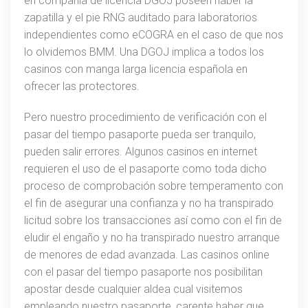
en compañía de licencia DGOJ poseen haber la
zapatilla y el pie RNG auditado para laboratorios
independientes como eCOGRA en el caso de que nos
lo olvidemos BMM. Una DGOJ implica a todos los
casinos con manga larga licencia española en
ofrecer las protectores.
Pero nuestro procedimiento de verificación con el
pasar del tiempo pasaporte pueda ser tranquilo,
pueden salir errores. Algunos casinos en internet
requieren el uso de el pasaporte como toda dicho
proceso de comprobación sobre temperamento con
el fin de asegurar una confianza y no ha transpirado
licitud sobre los transacciones así­ como con el fin de
eludir el engaño y no ha transpirado nuestro arranque
de menores de edad avanzada. Las casinos online
con el pasar del tiempo pasaporte nos posibilitan
apostar desde cualquier aldea cual visitemos
empleando nuestro pasaporte, carente haber que