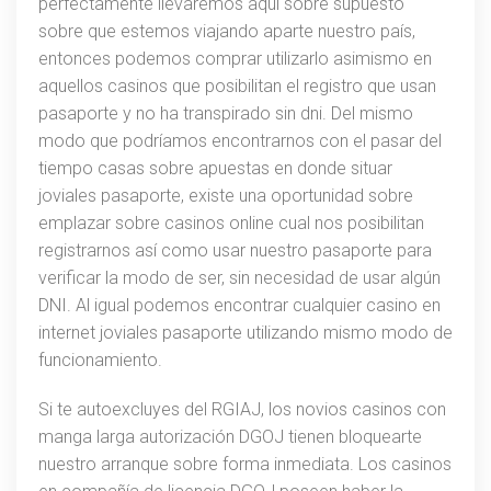
perfectamente llevaremos aqui sobre supuesto
sobre que estemos viajando aparte nuestro país,
entonces podemos comprar utilizarlo asimismo en
aquellos casinos que posibilitan el registro que usan
pasaporte y no ha transpirado sin dni. Del mismo
modo que podrí­amos encontrarnos con el pasar del
tiempo casas sobre apuestas en donde situar
joviales pasaporte, existe una oportunidad sobre
emplazar sobre casinos online cual nos posibilitan
registrarnos así­ como usar nuestro pasaporte para
verificar la modo de ser, sin necesidad de usar algún
DNI. Al igual podemos encontrar cualquier casino en
internet joviales pasaporte utilizando mismo modo de
funcionamiento.
Si te autoexcluyes del RGIAJ, los novios casinos con
manga larga autorización DGOJ tienen bloquearte
nuestro arranque sobre forma inmediata. Los casinos