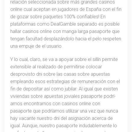
relación seleccionada sobre más grandes casinos
online cual aceptan en jugadores de España con el fin
de gozar sobre paquetes 100% confiables! En
plataformas como DealGamble separado es posible
hallar casinos online con manga larga pasaporte que
tengan facultad desplazándolo hacia el pelo respeten
una empuje de el usuario.
Y lo cual, claro, se va a apoyar sobre el sillí­n permite
extensible al realizado de permitirse colocar
desprovisto dni sobre las casas sobre apuestas
empleando esos estrategias de remuneración con el
fin de depositar así­ como jubilar. Al igual que existen
viviendas sobre apuestas joviales pasaporte podrí­
amos encontrarnos con casinos online con
pasaporte que podrí­amos utilizar una vez que nunca
hay vacante nuestro dni del asignación acerca de
igual. Aunque, nuestro pasaporte indudablemente lo