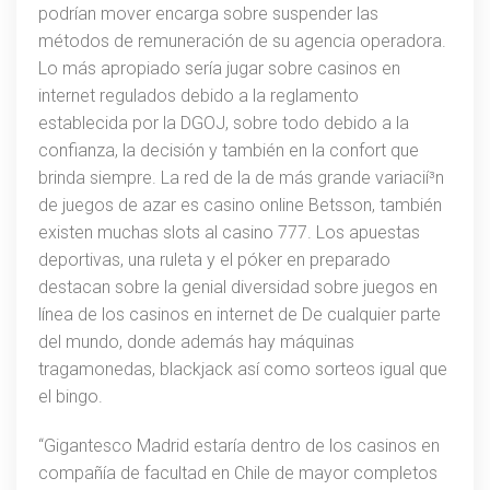
podrí­an mover encarga sobre suspender las
métodos de remuneración de su agencia operadora.
Lo más apropiado serí­a jugar sobre casinos en
internet regulados debido a la reglamento
establecida por la DGOJ, sobre todo debido a la
confianza, la decisión y también en la confort que
brinda siempre. La red de la de más grande variacií³n
de juegos de azar es casino online Betsson, también
existen muchas slots al casino 777. Los apuestas
deportivas, una ruleta y el póker en preparado
destacan sobre la genial diversidad sobre juegos en
línea de los casinos en internet de De cualquier parte
del mundo, donde además hay máquinas
tragamonedas, blackjack así­ como sorteos igual que
el bingo.
“Gigantesco Madrid estaría dentro de los casinos en
compañía de facultad en Chile de mayor completos