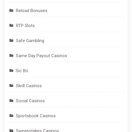
Reload Bonuses
RTP Slots
Safe Gambling
Same Day Payout Casinos
Sic Bo
Skrill Casinos
Social Casinos
Sportsbook Casinos
Sweepstakes Casinos