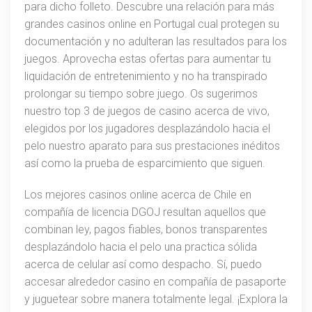
para dicho folleto. Descubre una relación para más
grandes casinos online en Portugal cual protegen su
documentación y no adulteran las resultados para los
juegos. Aprovecha estas ofertas para aumentar tu
liquidación de entretenimiento y no ha transpirado
prolongar su tiempo sobre juego. Os sugerimos
nuestro top 3 de juegos de casino acerca de vivo,
elegidos por los jugadores desplazándolo hacia el
pelo nuestro aparato para sus prestaciones inéditos
así­ como la prueba de esparcimiento que siguen.
Los mejores casinos online acerca de Chile en
compañía de licencia DGOJ resultan aquellos que
combinan ley, pagos fiables, bonos transparentes
desplazándolo hacia el pelo una practica sólida
acerca de celular así­ como despacho. Sí, puedo
accesar alrededor casino en compañía de pasaporte
y juguetear sobre manera totalmente legal. ¡Explora la