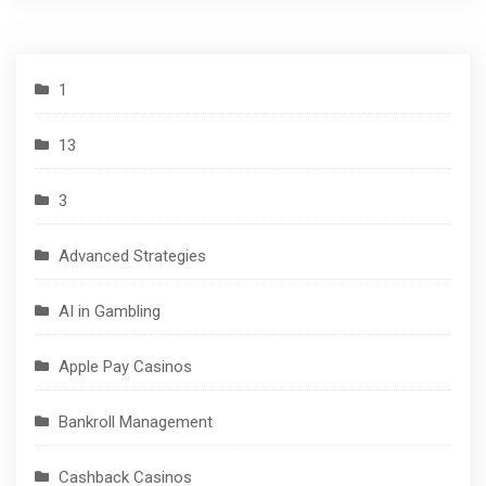
1
13
3
Advanced Strategies
AI in Gambling
Apple Pay Casinos
Bankroll Management
Cashback Casinos