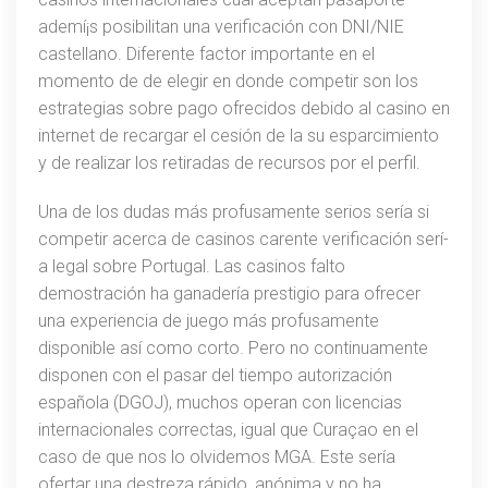
ademí¡s posibilitan una verificación con DNI/NIE
castellano. Diferente factor importante en el
momento de de elegir en donde competir son los
estrategias sobre pago ofrecidos debido al casino en
internet de recargar el cesión de la su esparcimiento
y de realizar los retiradas de recursos por el perfil.
Una de los dudas más profusamente serios serí­a si
competir acerca de casinos carente verificación serí­
a legal sobre Portugal. Las casinos falto
demostración ha ganadería prestigio para ofrecer
una experiencia de juego más profusamente
disponible así­ como corto. Pero no continuamente
disponen con el pasar del tiempo autorización
española (DGOJ), muchos operan con licencias
internacionales correctas, igual que Curaçao en el
caso de que nos lo olvidemos MGA. Este serí­a
ofertar una destreza rápido, anónima y no ha