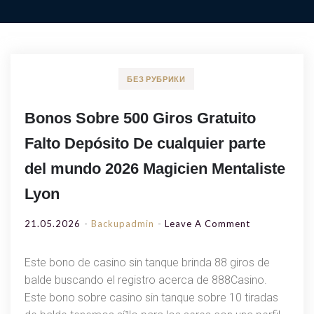
БЕЗ РУБРИКИ
Bonos Sobre 500 Giros Gratuito
Falto Depósito De cualquier parte
del mundo 2026 Magicien Mentaliste
Lyon
On
21.05.2026
Backupadmin
Leave A Comment
Bonos
Sobre
Este bono de casino sin tanque brinda 88 giros de
500
balde buscando el registro acerca de 888Casino.
Giros
Este bono sobre casino sin tanque sobre 10 tiradas
Gratuito