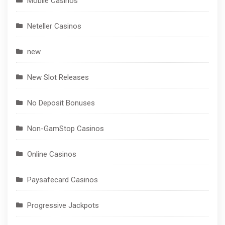
Mobile Casinos
Neteller Casinos
new
New Slot Releases
No Deposit Bonuses
Non-GamStop Casinos
Online Casinos
Paysafecard Casinos
Progressive Jackpots