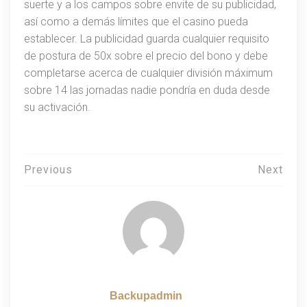
suerte y a los campos sobre envite de su publicidad,
así como a demás límites que el casino pueda
establecer. La publicidad guarda cualquier requisito
de postura de 50x sobre el precio del bono y debe
completarse acerca de cualquier división máximum
sobre 14 las jornadas nadie pondrí­a en duda desde
su activación.
Навигация
Previous
Next
по
записям
Backupadmin