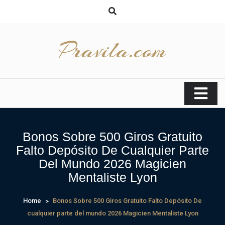
Skip
to
content
Pravila.com
Bonos Sobre 500 Giros Gratuito
Falto Depósito De Cualquier Parte
Del Mundo 2026 Magicien
Mentaliste Lyon
Home
Bonos Sobre 500 Giros Gratuito Falto Depósito De
cualquier parte del mundo 2026 Magicien Mentaliste Lyon