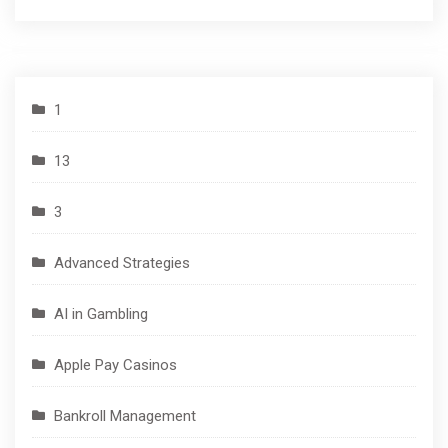
1
13
3
Advanced Strategies
AI in Gambling
Apple Pay Casinos
Bankroll Management