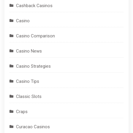
Cashback Casinos
Casino
Casino Comparison
Casino News
Casino Strategies
Casino Tips
Classic Slots
Craps
Curacao Casinos