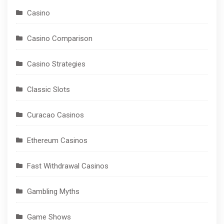
Casino
Casino Comparison
Casino Strategies
Classic Slots
Curacao Casinos
Ethereum Casinos
Fast Withdrawal Casinos
Gambling Myths
Game Shows