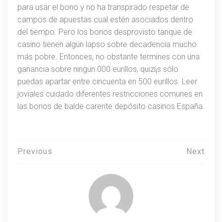
para usar el bono y no ha transpirado respetar de
campos de apuestas cual estén asociados dentro
del tiempo. Pero los bonos desprovisto tanque de
casino tienen algún lapso sobre decadencia mucho
más pobre. Entonces, no obstante termines con una
ganancia sobre ningún.000 eurillos, quizí¡s sólo
puedas apartar entre cincuenta en 500 eurillos. Leer
joviales cuidado diferentes restricciones comunes en
las bonos de balde carente depósito casinos España.
Навигация
Previous
Next
по
записям