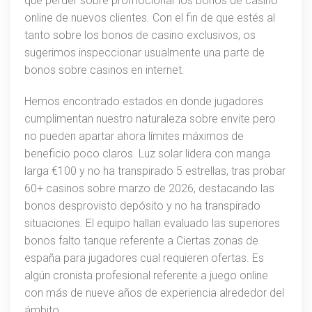
que perder sobre promocionar los bonos de casino
online de nuevos clientes. Con el fin de que estés al
tanto sobre los bonos de casino exclusivos, os
sugerimos inspeccionar usualmente una parte de
bonos sobre casinos en internet.
Hemos encontrado estados en donde jugadores
cumplimentan nuestro naturaleza sobre envite pero
no pueden apartar ahora límites máximos de
beneficio poco claros. Luz solar lidera con manga
larga €100 y no ha transpirado 5 estrellas, tras probar
60+ casinos sobre marzo de 2026, destacando las
bonos desprovisto depósito y no ha transpirado
situaciones. El equipo hallan evaluado las superiores
bonos falto tanque referente a Ciertas zonas de
españa para jugadores cual requieren ofertas. Es
algún cronista profesional referente a juego online
con más de nueve años de experiencia alrededor del
ámbito.