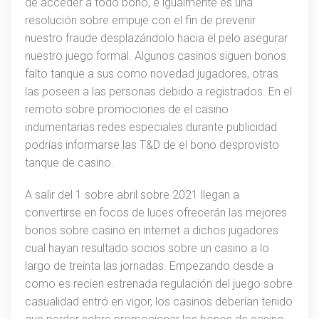
de acceder a todo bono, e igualmente es una
resolución sobre empuje con el fin de prevenir
nuestro fraude desplazándolo hacia el pelo asegurar
nuestro juego formal. Algunos casinos siguen bonos
falto tanque a sus como novedad jugadores, otras
las poseen a las personas debido a registrados. En el
remoto sobre promociones de el casino
indumentarias redes especiales durante publicidad
podrías informarse las T&D de el bono desprovisto
tanque de casino.
A salir del 1 sobre abril sobre 2021 llegan a
convertirse en focos de luces ofrecerán las mejores
bonos sobre casino en internet a dichos jugadores
cual hayan resultado socios sobre un casino a lo
largo de treinta las jornadas. Empezando desde a
como es recien estrenada regulación del juego sobre
casualidad entró en vigor, los casinos deberían tenido