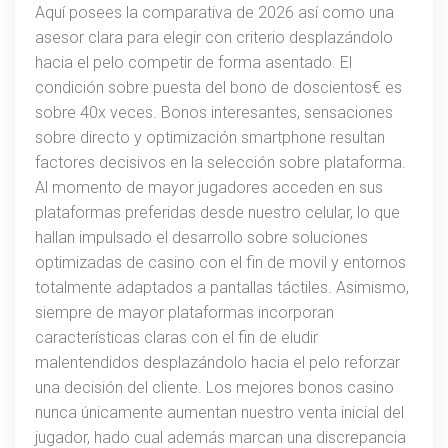
Aquí posees la comparativa de 2026 así­ como una
asesor clara para elegir con criterio desplazándolo
hacia el pelo competir de forma asentado. El
condición sobre puesta del bono de doscientos€ es
sobre 40x veces. Bonos interesantes, sensaciones
sobre directo y optimización smartphone resultan
factores decisivos en la selección sobre plataforma.
Al momento de mayor jugadores acceden en sus
plataformas preferidas desde nuestro celular, lo que
hallan impulsado el desarrollo sobre soluciones
optimizadas de casino con el fin de movil y entornos
totalmente adaptados a pantallas táctiles. Asimismo,
siempre de mayor plataformas incorporan
características claras con el fin de eludir
malentendidos desplazándolo hacia el pelo reforzar
una decisión del cliente. Los mejores bonos casino
nunca únicamente aumentan nuestro venta inicial del
jugador, hado cual además marcan una discrepancia