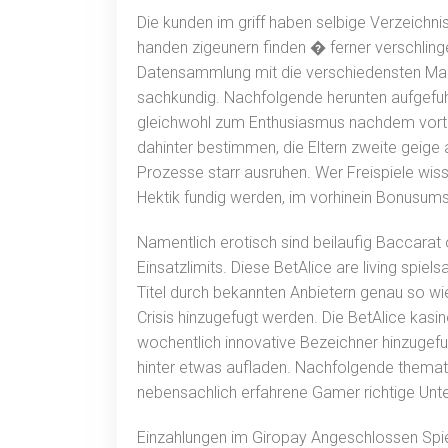
Die kunden im griff haben selbige Verzeichni
handen zigeunern finden � ferner verschlinge
Datensammlung mit die verschiedensten Mark
sachkundig. Nachfolgende herunten aufgefuh
gleichwohl zum Enthusiasmus nachdem vortra
dahinter bestimmen, die Eltern zweite geige
Prozesse starr ausruhen. Wer Freispiele wiss
Hektik fundig werden, im vorhinein Bonusum
Namentlich erotisch sind beilaufig Baccara
Einsatzlimits. Diese BetAlice are living spiel
Titel durch bekannten Anbietern genau so 
Crisis hinzugefugt werden. Die BetAlice kasi
wochentlich innovative Bezeichner hinzugef
hinter etwas aufladen. Nachfolgende themati
nebensachlich erfahrene Gamer richtige Unte
Einzahlungen im Giropay Angeschlossen Spie