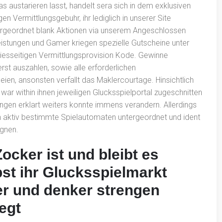
 austarieren lasst, handelt sera sich in dem exklusiven
en Vermittlungsgebuhr, ihr lediglich in unserer Site
tergeordnet blank Aktionen via unserem Angeschlossen
istungen und Gamer kriegen spezielle Gutscheine unter
iesseitigen Vermittlungsprovision Kode. Gewinne
st auszahlen, sowie alle erforderlichen
eien, ansonsten verfallt das Maklercourtage. Hinsichtlich
war within ihnen jeweiligen Glucksspielportal zugeschnitten
gen erklart weiters konnte immens verandern. Allerdings
n aktiv bestimmte Spielautomaten untergeordnet und ident
ignen.
cker ist und bleibt es
bst ihr Glucksspielmarkt
er und denker strengen
egt