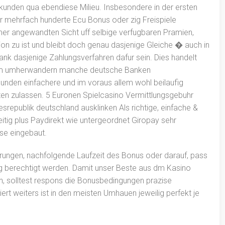
ekunden qua ebendiese Milieu. Insbesondere in der ersten
er mehrfach hunderte Ecu Bonus oder zig Freispiele
er angewandten Sicht uff selbige verfugbaren Pramien,
ion zu ist und bleibt doch genau dasjenige Gleiche � auch in
ank dasjenige Zahlungsverfahren dafur sein. Dies handelt
dem umherwandern manche deutsche Banken
nden einfachere und im voraus allem wohl beilaufig
ten zulassen. 5 Euronen Spielcasino Vermittlungsgebuhr
republik deutschland ausklinken Als richtige, einfache &
itig plus Paydirekt wie untergeordnet Giropay sehr
se eingebaut.
ungen, nachfolgende Laufzeit des Bonus oder darauf, pass
g berechtigt werden. Damit unser Beste aus dm Kasino
n, solltest respons die Bonusbedingungen prazise
ert weiters ist in den meisten Umhauen jeweilig perfekt je