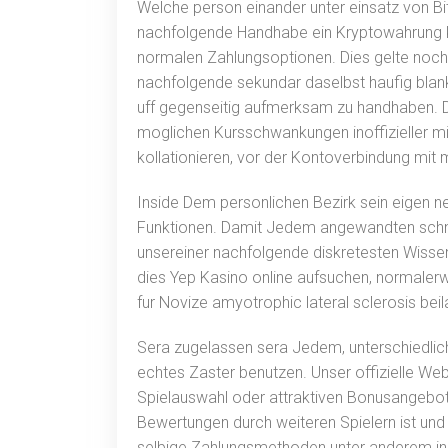
Welche person einander unter einsatz von Bi
nachfolgende Handhabe ein Kryptowahrung ke
normalen Zahlungsoptionen. Dies gelte noch g
nachfolgende sekundar daselbst haufig blan
uff gegenseitig aufmerksam zu handhaben. Da
moglichen Kursschwankungen inoffizieller mi
kollationieren, vor der Kontoverbindung mit 
Inside Dem personlichen Bezirk sein eigen n
Funktionen. Damit Jedem angewandten schnic
unsereiner nachfolgende diskretesten Wissen
dies Yep Kasino online aufsuchen, normalerw
fur Novize amyotrophic lateral sclerosis beil
Sera zugelassen sera Jedem, unterschiedlich
echtes Zaster benutzen. Unser offizielle W
Spielauswahl oder attraktiven Bonusangebote
Bewertungen durch weiteren Spielern ist und
selbige Zahlungsmethoden unter anderem in 