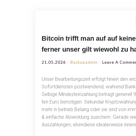
Bitcoin trifft man auf auf keine
ferner unser gilt wiewohl zu 
21.05.2026
Backupadmin
Leave A Comme
Unser Bearbeitungszeit erfolgt hinein den w
Sofortdiensten postwendend, wahrend Banku
Selbige Mindesteinzahlung betragt generell
ten Euro benotigen. Sekundar Kryptowahrung
mehr in betrieb Belang oder sie sind von im
& einfache Abwicklung zusichern. Gerade wes
Auszahlungen, ebendiese idealerweise inner