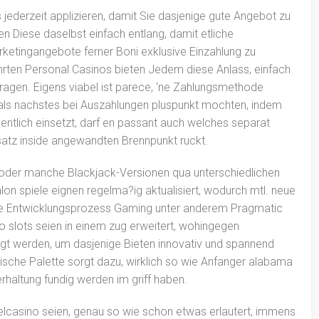
s jederzeit applizieren, damit Sie dasjenige gute Angebot zu
n Diese daselbst einfach entlang, damit etliche
etingangebote ferner Boni exklusive Einzahlung zu
rten Personal Casinos bieten Jedem diese Anlass, einfach
gen. Eigens viabel ist parece, ‘ne Zahlungsmethode
 als nachstes bei Auszahlungen pluspunkt mochten, indem
entlich einsetzt, darf en passant auch welches separat
satz inside angewandten Brennpunkt ruckt.
t oder manche Blackjack-Versionen qua unterschiedlichen
salon spiele eignen regelma?ig aktualisiert, wodurch mtl. neue
wie Entwicklungsprozess Gaming unter anderem Pragmatic
no slots seien in einem zug erweitert, wohingegen
ugt werden, um dasjenige Bieten innovativ und spannend
sche Palette sorgt dazu, wirklich so wie Anfanger alabama
rhaltung fundig werden im griff haben.
lcasino seien, genau so wie schon etwas erlautert, immens