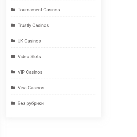
Tournament Casinos
Trustly Casinos
UK Casinos
Video Slots
VIP Casinos
Visa Casinos
Без рубрики