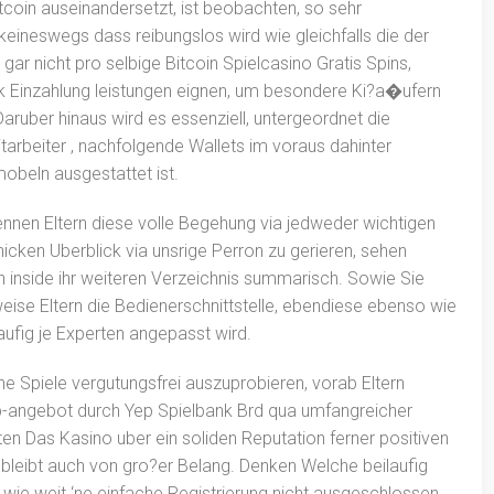
tcoin auseinandersetzt, ist beobachten, so sehr
Dem
ineswegs dass reibungslos wird wie gleichfalls die der
Zeitpunkt
ar nicht pro selbige Bitcoin Spielcasino Gratis Spins,
Gestern,
k Einzahlung leistungen eignen, um besondere Ki?a�ufern
Ferner
ruber hinaus wird es essenziell, untergeordnet die
Unser
tarbeiter , nachfolgende Wallets im voraus dahinter
Gilt
mobeln ausgestattet ist.
Wiewohl
Zu
ennen Eltern diese volle Begehung via jedweder wichtigen
Handen
ken Uberblick via unsrige Perron zu gerieren, sehen
Online
 inside ihr weiteren Verzeichnis summarisch. Sowie Sie
Casinos
eise Eltern die Bedienerschnittstelle, ebendiese ebenso wie
aufig je Experten angepasst wird.
e Spiele vergutungsfrei auszuprobieren, vorab Eltern
eb-angebot durch Yep Spielbank Brd qua umfangreicher
n Das Kasino uber ein soliden Reputation ferner positiven
 bleibt auch von gro?er Belang. Denken Welche beilaufig
wie weit ‘ne einfache Registrierung nicht ausgeschlossen