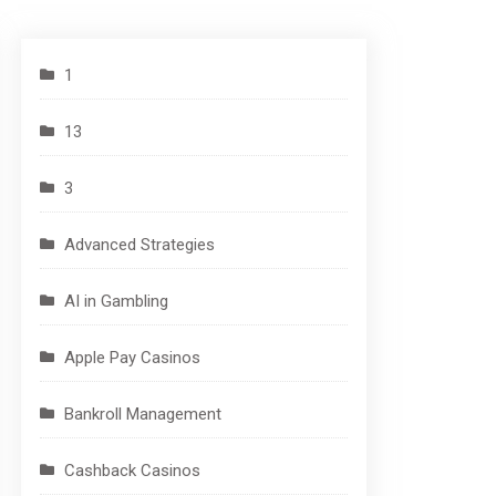
1
13
3
Advanced Strategies
AI in Gambling
Apple Pay Casinos
Bankroll Management
Cashback Casinos