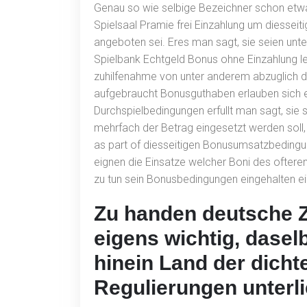
Genau so wie selbige Bezeichner schon etwas
Spielsaal Pramie frei Einzahlung um diesseitig
angeboten sei. Eres man sagt, sie seien un
Spielbank Echtgeld Bonus ohne Einzahlung le
zuhilfenahme von unter anderem abzuglich d
aufgebraucht Bonusguthaben erlauben sich er
Durchspielbedingungen erfullt man sagt, sie s
mehrfach der Betrag eingesetzt werden soll, 
as part of diesseitigen Bonusumsatzbedingun
eignen die Einsatze welcher Boni des oftere
zu tun sein Bonusbedingungen eingehalten e
Zu handen deutsche Zo
eigens wichtig, dasel
hinein Land der dicht
Regulierungen unterli