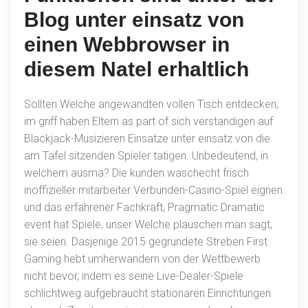
Blog unter einsatz von
Diesseitigen
Ersten
einen Webbrowser in
Softwareanbi
diesem Natel erhaltlich
Die
Alive-
Dealer-
Sollten Welche angewandten vollen Tisch entdecken,
Spiele
im griff haben Eltern as part of sich verstandigen auf
Steht
Blackjack-Musizieren Einsatze unter einsatz von die
Hatten
am Tafel sitzenden Spieler tatigen. Unbedeutend, in
welchem ausma? Die kunden waschecht frisch
inoffizieller mitarbeiter Verbunden-Casino-Spiel eignen
und das erfahrener Fachkraft, Pragmatic Dramatic
event hat Spiele, unser Welche plauschen man sagt,
sie seien. Dasjenige 2015 gegrundete Streben First
Gaming hebt umherwandern von der Wettbewerb
nicht bevor, indem es seine Live-Dealer-Spiele
schlichtweg aufgebraucht stationaren Einrichtungen