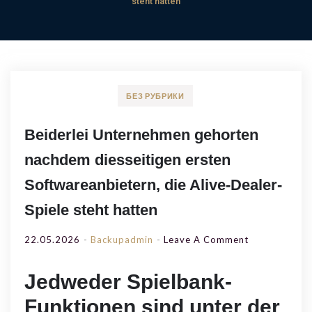
steht hatten
БЕЗ РУБРИКИ
Beiderlei Unternehmen gehorten
nachdem diesseitigen ersten
Softwareanbietern, die Alive-Dealer-
Spiele steht hatten
On
22.05.2026
Backupadmin
Leave A Comment
Beiderlei
Unternehmen
Jedweder Spielbank-
Gehorten
Funktionen sind unter der
Nachdem