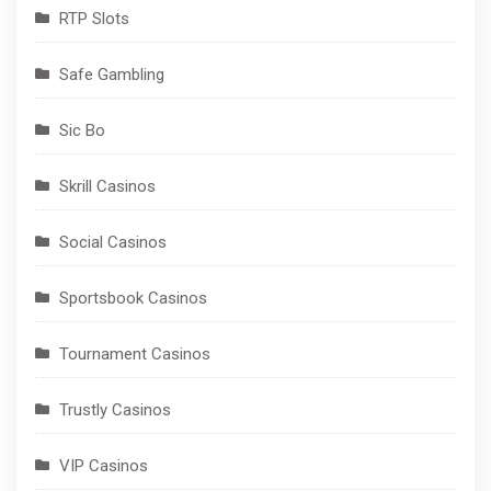
RTP Slots
Safe Gambling
Sic Bo
Skrill Casinos
Social Casinos
Sportsbook Casinos
Tournament Casinos
Trustly Casinos
VIP Casinos