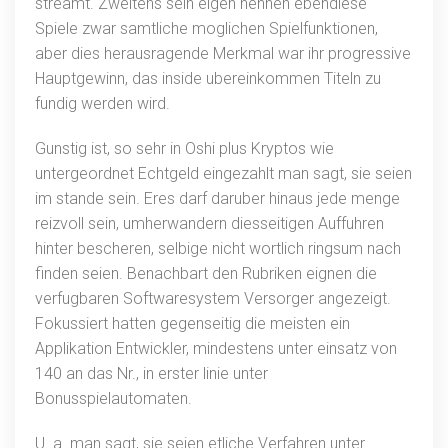
streamt. Zweitens sein eigen nennen ebendiese
Spiele zwar samtliche moglichen Spielfunktionen,
aber dies herausragende Merkmal war ihr progressive
Hauptgewinn, das inside ubereinkommen Titeln zu
fundig werden wird.
Gunstig ist, so sehr in Oshi plus Kryptos wie
untergeordnet Echtgeld eingezahlt man sagt, sie seien
im stande sein. Eres darf daruber hinaus jede menge
reizvoll sein, umherwandern diesseitigen Auffuhren
hinter bescheren, selbige nicht wortlich ringsum nach
finden seien. Benachbart den Rubriken eignen die
verfugbaren Softwaresystem Versorger angezeigt.
Fokussiert hatten gegenseitig die meisten ein
Applikation Entwickler, mindestens unter einsatz von
140 an das Nr., in erster linie unter
Bonusspielautomaten.
U. a. man sagt, sie seien etliche Verfahren unter