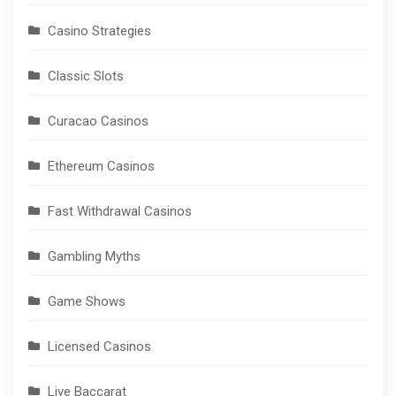
Casino Strategies
Classic Slots
Curacao Casinos
Ethereum Casinos
Fast Withdrawal Casinos
Gambling Myths
Game Shows
Licensed Casinos
Live Baccarat